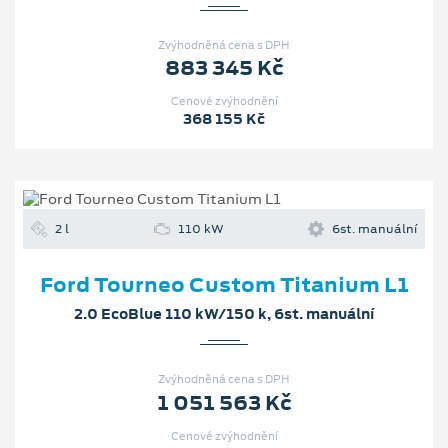
Zvýhodněná cena s DPH
883 345 Kč
Cenové zvýhodnění
368 155 Kč
2 l
110 kW
6st. manuální
Ford Tourneo Custom Titanium L1
2.0 EcoBlue 110 kW/150 k, 6st. manuální
Zvýhodněná cena s DPH
1 051 563 Kč
Cenové zvýhodnění