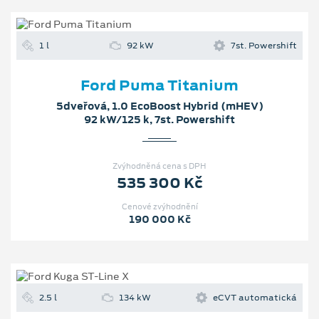
1 l
92 kW
7st. Powershift
Ford Puma Titanium
5dveřová, 1.0 EcoBoost Hybrid (mHEV)
92 kW/125 k, 7st. Powershift
Zvýhodněná cena s DPH
535 300 Kč
Cenové zvýhodnění
190 000 Kč
2.5 l
134 kW
eCVT automatická