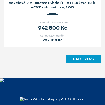
5dveřová, 2.5 Duratec Hybrid (HEV) 134 kW/183 k,
eCVT automatická, AWD
Zvýhodněná cena s DPH
942 800 Kč
Cenové zvýhodnění
202 100 Kč
DALŠÍ VOZY