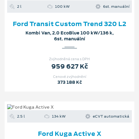
2 l
100 kW
6st. manuální
Ford Transit Custom Trend 320 L2
Kombi Van, 2.0 EcoBlue 100 kW/136 k,
6st. manuální
Zvýhodněná cena s DPH
959 627 Kč
Cenové zvýhodnění
373 188 Kč
2.5 l
134 kW
eCVT automatická
Ford Kuga Active X