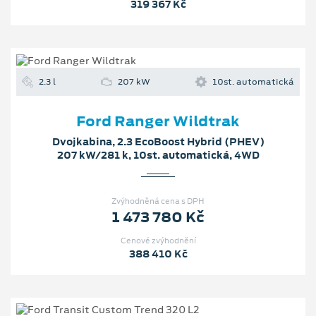
319 367 Kč
2.3 l
207 kW
10st. automatická
Ford Ranger Wildtrak
Dvojkabina, 2.3 EcoBoost Hybrid (PHEV)
207 kW/281 k, 10st. automatická, 4WD
Zvýhodněná cena s DPH
1 473 780 Kč
Cenové zvýhodnění
388 410 Kč