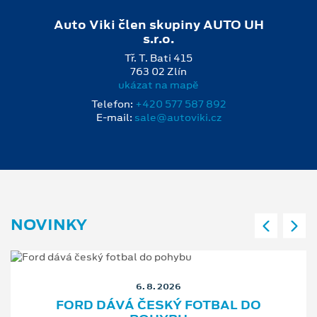
Auto Viki člen skupiny AUTO UH
s.r.o.
Tř. T. Bati 415
763 02 Zlín
ukázat na mapě
Telefon:
+420 577 587 892
E-mail:
sale@autoviki.cz
NOVINKY
6. 8. 2026
FORD DÁVÁ ČESKÝ FOTBAL DO