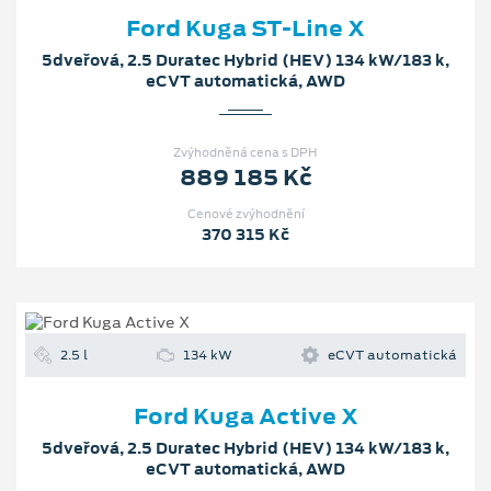
Ford Kuga ST-Line X
5dveřová, 2.5 Duratec Hybrid (HEV) 134 kW/183 k,
eCVT automatická, AWD
Zvýhodněná cena s DPH
889 185 Kč
Cenové zvýhodnění
370 315 Kč
2.5 l
134 kW
eCVT automatická
Ford Kuga Active X
5dveřová, 2.5 Duratec Hybrid (HEV) 134 kW/183 k,
eCVT automatická, AWD