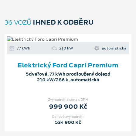
IHNED K ODBĚRU
36 VOZŮ
77 kWh
210 kW
automatická
Elektrický Ford Capri Premium
5dveřová, 77 kWh prodloužený dojezd
210 kW/286 k, automatická
Zvýhodněná cena s DPH
999 900 Kč
Cenové zvýhodnění
534 900 Kč