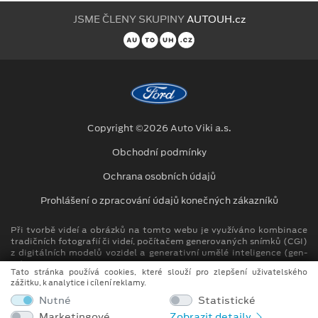
JSME ČLENY SKUPINY
AUTOUH.cz
Copyright ©2026 Auto Viki a.s.
Obchodní podmínky
Ochrana osobních údajů
Prohlášení o zpracování údajů konečných zákazníků
Při tvorbě videí a obrázků na tomto webu je využíváno kombinace
tradičních fotografií či videí, počítačem generovaných snímků (CGI)
z digitálních modelů vozidel a generativní umělé inteligence (gen-
AI).
Tato stránka používá cookies, které slouží pro zlepšení uživatelského
zážitku, k analytice i cílení reklamy.
Auto Viki člen skupiny AUTO UH s.r.o.
Nutné
Statistické
IČ: 264 93 276, DIČ: CZ26493276
Marketingové
Zobrazit detaily