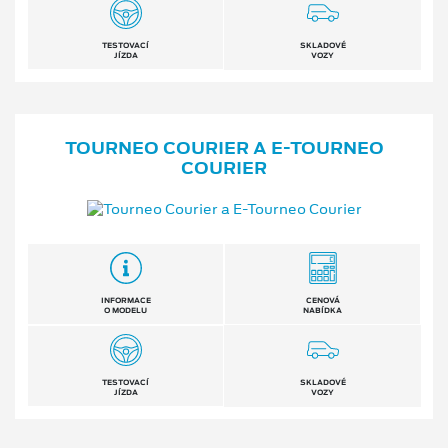
TESTOVACÍ
SKLADOVÉ
JÍZDA
VOZY
TOURNEO COURIER A E⁠-⁠TOURNEO
COURIER
INFORMACE
CENOVÁ
O MODELU
NABÍDKA
TESTOVACÍ
SKLADOVÉ
JÍZDA
VOZY