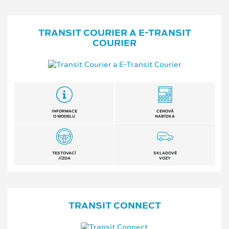
TRANSIT COURIER A E⁠-⁠TRANSIT
COURIER
INFORMACE
CENOVÁ
O MODELU
NABÍDKA
TESTOVACÍ
SKLADOVÉ
JÍZDA
VOZY
TRANSIT CONNECT