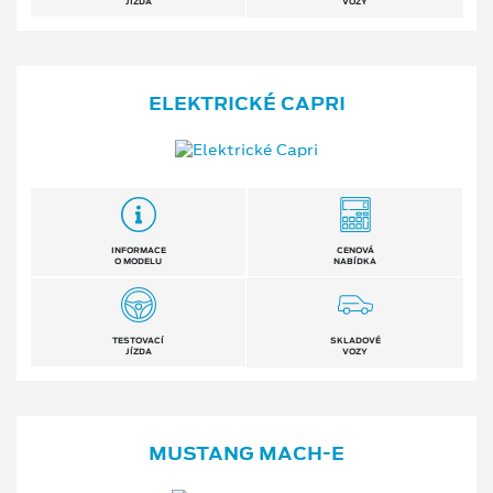
JÍZDA
VOZY
ELEKTRICKÉ CAPRI
INFORMACE
CENOVÁ
O MODELU
NABÍDKA
TESTOVACÍ
SKLADOVÉ
JÍZDA
VOZY
MUSTANG MACH⁠-⁠E