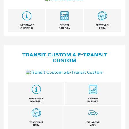
INFORMACE
CENOVÁ
TESTOVACÍ
O MODELU
NABÍDKA
JÍZDA
TRANSIT CUSTOM A E⁠-⁠TRANSIT
CUSTOM
INFORMACE
CENOVÁ
O MODELU
NABÍDKA
TESTOVACÍ
SKLADOVÉ
JÍZDA
VOZY