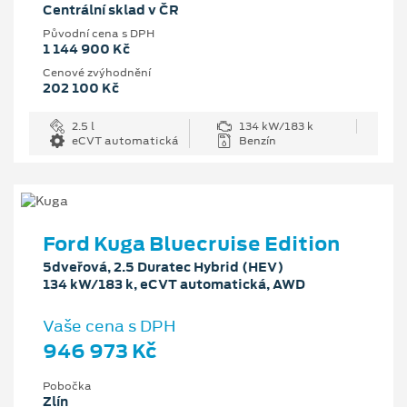
Centrální sklad v ČR
Původní cena s DPH
1 144 900 Kč
Cenové zvýhodnění
202 100 Kč
2.5 l
134 kW/183 k
eCVT automatická
Benzín
Ford Kuga Bluecruise Edition
5dveřová, 2.5 Duratec Hybrid (HEV)
134 kW/183 k, eCVT automatická, AWD
Vaše cena s DPH
946 973 Kč
Pobočka
Zlín