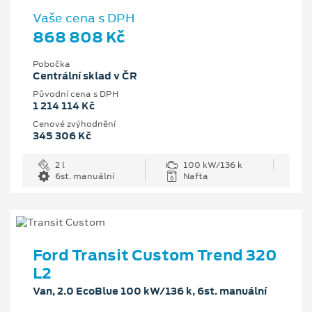
Vaše cena s DPH
868 808 Kč
Pobočka
Centrální sklad v ČR
Původní cena s DPH
1 214 114 Kč
Cenové zvýhodnění
345 306 Kč
2 l
100 kW/136 k
6st. manuální
Nafta
Ford Transit Custom Trend 320
L2
Van, 2.0 EcoBlue 100 kW/136 k, 6st. manuální