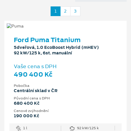
1
2
3
Ford Puma Titanium
5dveřová, 1.0 EcoBoost Hybrid (mHEV)
92 kW/125 k, 6st. manuální
Vaše cena s DPH
490 400 Kč
Pobočka
Centrální sklad v ČR
Původní cena s DPH
680 400 Kč
Cenové zvýhodnění
190 000 Kč
1 l
92 kW/125 k