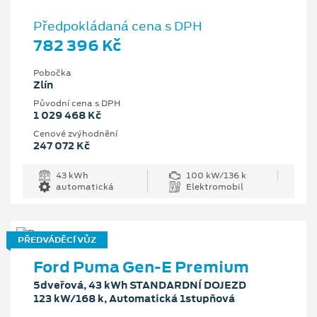
Předpokládaná cena s DPH
782 396 Kč
Pobočka
Zlín
Původní cena s DPH
1 029 468 Kč
Cenové zvýhodnění
247 072 Kč
43 kWh
100 kW/136 k
automatická
Elektromobil
PŘEDVÁDĚCÍ VŮZ
Ford Puma Gen-E Premium
5dveřová, 43 kWh STANDARDNÍ DOJEZD
123 kW/168 k, Automatická 1stupňová