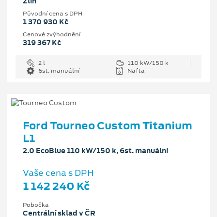
Zlín
Původní cena s DPH
1 370 930 Kč
Cenové zvýhodnění
319 367 Kč
2 l
110 kW/150 k
6st. manuální
Nafta
Ford Tourneo Custom Titanium
L1
2.0 EcoBlue 110 kW/150 k, 6st. manuální
Vaše cena s DPH
1 142 240 Kč
Pobočka
Centrální sklad v ČR