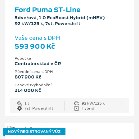
Ford Puma ST-Line
5dveřová, 1.0 EcoBoost Hybrid (mHEV)
92 kW/125 k, 7st. Powershift
Vaše cena s DPH
593 900 Kč
Pobočka
Centrální sklad v ČR
Původní cena s DPH
807 900 Kč
Cenové zvýhodnění
214 000 Kč
1 l
92 kW/125 k
7st. Powershift
Hybrid
NOVÝ REGISTROVANÝ VŮZ