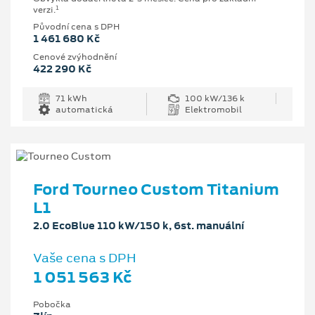
1
verzi.
Původní cena s DPH
1 461 680 Kč
Cenové zvýhodnění
422 290 Kč
71 kWh
100 kW/136 k
automatická
Elektromobil
Ford Tourneo Custom Titanium
L1
2.0 EcoBlue 110 kW/150 k, 6st. manuální
Vaše cena s DPH
1 051 563 Kč
Pobočka