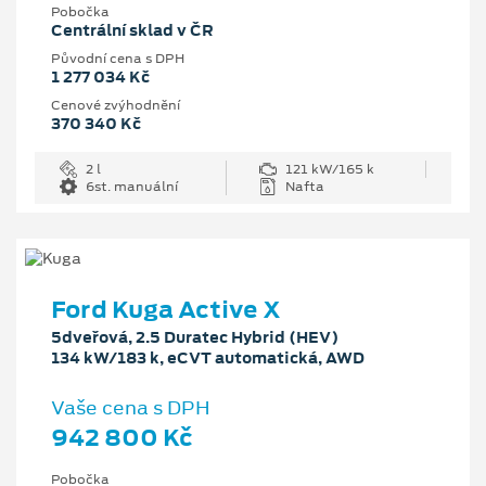
Pobočka
Centrální sklad v ČR
Původní cena s DPH
1 277 034 Kč
Cenové zvýhodnění
370 340 Kč
2 l
121 kW/165 k
6st. manuální
Nafta
Ford Kuga Active X
5dveřová, 2.5 Duratec Hybrid (HEV)
134 kW/183 k, eCVT automatická, AWD
Vaše cena s DPH
942 800 Kč
Pobočka