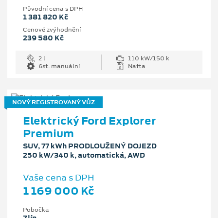
Původní cena s DPH
1 381 820 Kč
Cenové zvýhodnění
239 580 Kč
2 l
110 kW/150 k
6st. manuální
Nafta
NOVÝ REGISTROVANÝ VŮZ
Elektrický Ford Explorer
Premium
SUV, 77 kWh PRODLOUŽENÝ DOJEZD
250 kW/340 k, automatická, AWD
Vaše cena s DPH
1 169 000 Kč
Pobočka