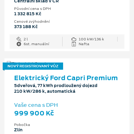
Centrální sklad v ČR
Původní cena s DPH
1 332 815 Kč
Cenové zvýhodnění
373 188 Kč
2 l
100 kW/136 k
6st. manuální
Nafta
NOVÝ REGISTROVANÝ VŮZ
Elektrický Ford Capri Premium
5dveřová, 77 kWh prodloužený dojezd
210 kW/286 k, automatická
Vaše cena s DPH
999 900 Kč
Pobočka
Zlín