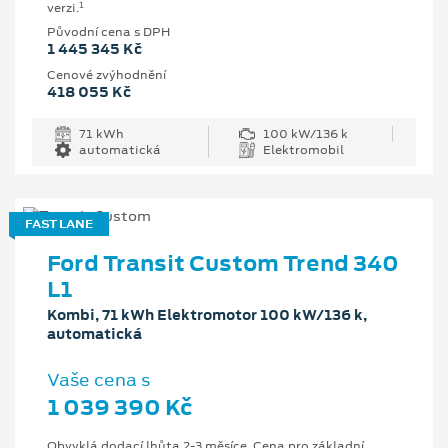
1
verzi.
Původní cena s DPH
1 445 345 Kč
Cenové zvýhodnění
418 055 Kč
71 kWh
100 kW/136 k
automatická
Elektromobil
FAST LANE
Ford Transit Custom Trend 340
L1
Kombi, 71 kWh Elektromotor 100 kW/136 k,
automatická
Vaše cena s
1 039 390 Kč
Obvyklá dodací lhůta 2-3 měsíce. Cena pro základní