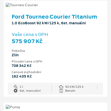
Ford Tourneo Courier Titanium
1.0 EcoBoost 92 kW/125 k, 6st. manuální
Vaše cena s DPH
575 907 Kč
Pobočka
Zlín
Původní cena s DPH
738 342 Kč
Cenové zvýhodnění
162 435 Kč
1 l
92 kW/125 k
6st. manuální
Benzín