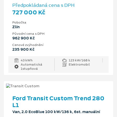
Předpokládaná cena s DPH
727 000 Kč
Pobočka
Zlín
Původní cena s DPH
962 900 Kč
Cenové zvýhodnění
235 900 Kč
43 kWh
123 kW/168 k
Automatická
Elektromobil
1stupňová
Ford Transit Custom Trend 280
L1
Van, 2.0 EcoBlue 100 kW/136 k, 6st. manuální