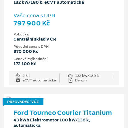
132 kW/180 k, eCVT automatická
Vaše cena s DPH
797 900 Kč
Pobočka
Centrální sklad v ČR
Původní cena s DPH
970 000 Kč
Cenové zvýhodnění
172 100 Kč
2.5 l
132 kW/180 k
eCVT automatická
Benzín
PŘEDVÁDĚCÍ VŮZ
Ford Tourneo Courier Titanium
43 kWh Elektromotor 100 kW/136 k,
automatická