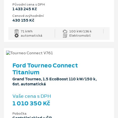
Původní cena s DPH
1 433 245 Kč
Cenové zvýhodnění
430 155 Kč
71 kWh
100 kW/136 k
automatická
Elektromobil
Ford Tourneo Connect
Titanium
Grand Tourneo, 1.5 EcoBoost 110 kW/150 k,
6st. automatická
Vaše cena s DPH
1 010 350 Kč
Pobočka