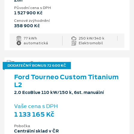
Zlín
Původní cena s DPH
1 527 900 Kč
Cenové zvýhodnění
358 900 Kč
77 kWh
250 kW/340 k
automatická
Elektromobil
DODATEČNÝ BONUS 72 600 KČ
Ford Tourneo Custom Titanium
L2
2.0 EcoBlue 110 kW/150 k, 6st. manuální
Vaše cena s DPH
1 133 165 Kč
Pobočka
Centrální sklad v ČR