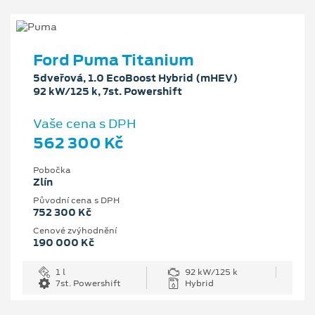
Ford Puma Titanium
5dveřová, 1.0 EcoBoost Hybrid (mHEV)
92 kW/125 k, 7st. Powershift
Vaše cena s DPH
562 300 Kč
Pobočka
Zlín
Původní cena s DPH
752 300 Kč
Cenové zvýhodnění
190 000 Kč
1 l
92 kW/125 k
7st. Powershift
Hybrid