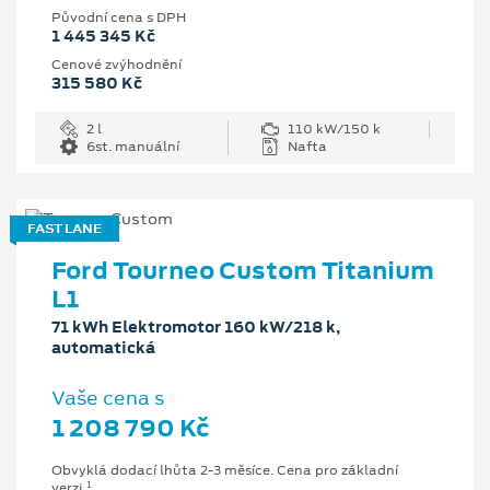
Původní cena s DPH
1 445 345 Kč
Cenové zvýhodnění
315 580 Kč
2 l
110 kW/150 k
6st. manuální
Nafta
FAST LANE
Ford Tourneo Custom Titanium
L1
71 kWh Elektromotor 160 kW/218 k,
automatická
Vaše cena s
1 208 790 Kč
Obvyklá dodací lhůta 2-3 měsíce. Cena pro základní
1
verzi.