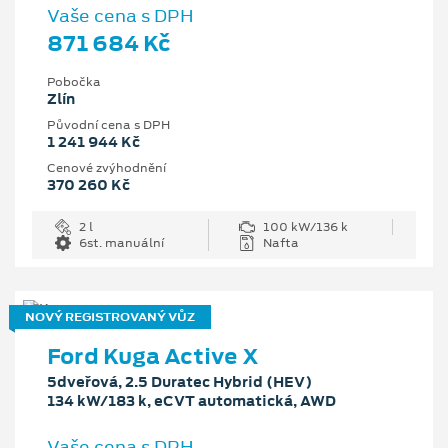
Vaše cena s DPH
871 684 Kč
Pobočka
Zlín
Původní cena s DPH
1 241 944 Kč
Cenové zvýhodnění
370 260 Kč
2 l
100 kW/136 k
6st. manuální
Nafta
NOVÝ REGISTROVANÝ VŮZ
Ford Kuga Active X
5dveřová, 2.5 Duratec Hybrid (HEV)
134 kW/183 k, eCVT automatická, AWD
Vaše cena s DPH