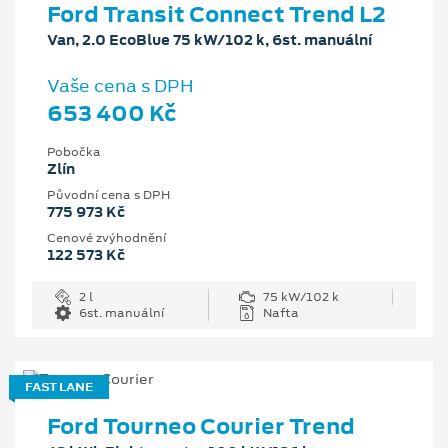
Ford Transit Connect Trend L2
Van, 2.0 EcoBlue 75 kW/102 k, 6st. manuální
Vaše cena s DPH
653 400 Kč
Pobočka
Zlín
Původní cena s DPH
775 973 Kč
Cenové zvýhodnění
122 573 Kč
2 l
75 kW/102 k
6st. manuální
Nafta
FAST LANE
Ford Tourneo Courier Trend