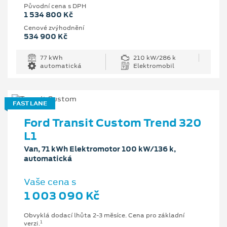
Původní cena s DPH
1 534 800 Kč
Cenové zvýhodnění
534 900 Kč
77 kWh
210 kW/286 k
automatická
Elektromobil
FAST LANE
Ford Transit Custom Trend 320
L1
Van, 71 kWh Elektromotor 100 kW/136 k,
automatická
Vaše cena s
1 003 090 Kč
Obvyklá dodací lhůta 2-3 měsíce. Cena pro základní
1
verzi.