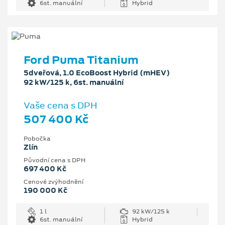
6st. manuální
Hybrid
Ford Puma Titanium
5dveřová, 1.0 EcoBoost Hybrid (mHEV)
92 kW/125 k, 6st. manuální
Vaše cena s DPH
507 400 Kč
Pobočka
Zlín
Původní cena s DPH
697 400 Kč
Cenové zvýhodnění
190 000 Kč
1 l
92 kW/125 k
6st. manuální
Hybrid