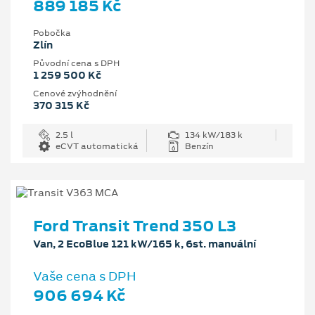
889 185 Kč
Pobočka
Zlín
Původní cena s DPH
1 259 500 Kč
Cenové zvýhodnění
370 315 Kč
2.5 l
134 kW/183 k
eCVT automatická
Benzín
Ford Transit Trend 350 L3
Van, 2 EcoBlue 121 kW/165 k, 6st. manuální
Vaše cena s DPH
906 694 Kč