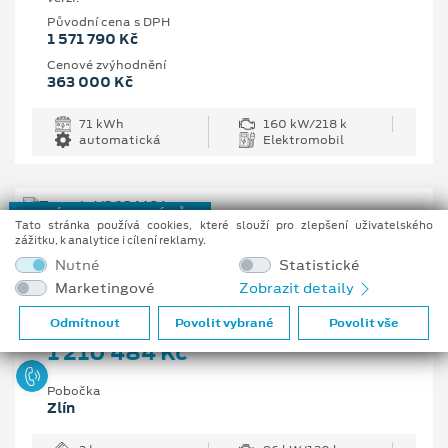
Původní cena s DPH
1 571 790 Kč
Cenové zvýhodnění
363 000 Kč
71 kWh
160 kW/218 k
automatická
Elektromobil
NOVÝ REGISTROVANÝ VŮZ
Tato stránka používá cookies, které slouží pro zlepšení uživatelského
zážitku, k analytice i cílení reklamy.
Ford Transit Trend 350 L3
Nutné
Statistické
Van, 2 EcoBlue 96 kW/130 k, 6st. manuální
Marketingové
Zobrazit detaily
Vaše cena s DPH
Odmítnout
Povolit vybrané
Povolit vše
1 210 484 Kč
Pobočka
Zlín