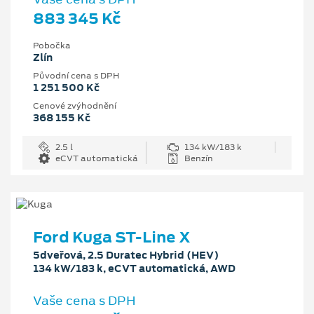
883 345 Kč
Pobočka
Zlín
Původní cena s DPH
1 251 500 Kč
Cenové zvýhodnění
368 155 Kč
2.5 l
134 kW/183 k
eCVT automatická
Benzín
Ford Kuga ST-Line X
5dveřová, 2.5 Duratec Hybrid (HEV)
134 kW/183 k, eCVT automatická, AWD
Vaše cena s DPH