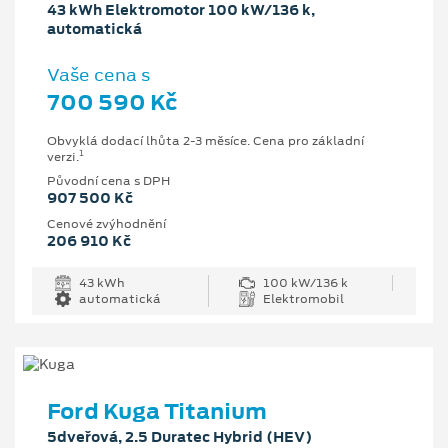
43 kWh Elektromotor 100 kW/136 k,
automatická
Vaše cena s
700 590 Kč
Obvyklá dodací lhůta 2-3 měsíce. Cena pro základní
1
verzi.
Původní cena s DPH
907 500 Kč
Cenové zvýhodnění
206 910 Kč
43 kWh
100 kW/136 k
automatická
Elektromobil
Ford Kuga Titanium
5dveřová, 2.5 Duratec Hybrid (HEV)