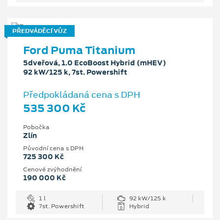
PŘEDVÁDĚCÍ VŮZ
Ford Puma Titanium
5dveřová, 1.0 EcoBoost Hybrid (mHEV)
92 kW/125 k, 7st. Powershift
Předpokládaná cena s DPH
535 300 Kč
Pobočka
Zlín
Původní cena s DPH
725 300 Kč
Cenové zvýhodnění
190 000 Kč
1 l
92 kW/125 k
7st. Powershift
Hybrid