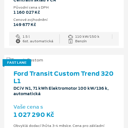
Centrální sklad v ČR
Původní cena s DPH
1 160 027 Kč
Cenové zvýhodnění
149 677 Kč
1.5 l
110 kW/150 k
6st. automatická
Benzín
FAST LANE
Ford Transit Custom Trend 320
L1
DCiV N1, 71 kWh Elektromotor 100 kW/136 k,
automatická
Vaše cena s
1 027 290 Kč
Obvyklá dodací lhůta 3-4 měsíce. Cena pro základní