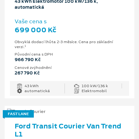
43 kWh Elektromotor 100 kW/136 k,
automatická
Vaše cena s
699 000 Kč
Obvyklá dodací lhůta 2-3 měsíce. Cena pro základní
1
verzi.
Původní cena s DPH
966 790 Kč
Cenové zvýhodnění
267 790 Kč
43 kWh
100 kW/136 k
automatická
Elektromobil
FAST LANE
Ford Transit Courier Van Trend
L1