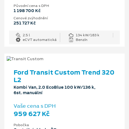
Původní cena s DPH
1 198 700 Kč
Cenové zvýhodnění
251 727 Kč
2.5 l
134 kW/183 k
eCVT automatická
Benzín
Ford Transit Custom Trend 320
L2
Kombi Van, 2.0 EcoBlue 100 kW/136 k,
6st. manuální
Vaše cena s DPH
959 627 Kč
Pobočka