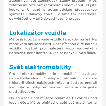
Zapomněli jste zamknout? Žádný problém. Přes
telefon můžete vůz zamknout i odemknout, ať jste
kdekoliv. U vozů s automatickou převodovkou
využijete i dálkový start – v zimě tak nasednete
do vyhřátého, v létě do vychlazeného vozu.
Lokalizátor vozidla
Mějte jistotu, že je vaše vozidlo tam, kde má být. Na
mapě vám aplikace Ford ukáže přesnou GPS polohu
vozidla. Ideální pro nalezení vozu na velkém
parkovišti nebo kontrolu, kde se pohybují vaši řidiči.
Svět elektromobility
Pro elektromobily je mobilní aplikace
nepostradatelná. Sledujte aktuální nabíjení
i historii všech nabíjecích relací a šetřete energii
akumulátoru díky temperování vozu ze sítě ještě
před odjezdem.
Do aplikace Ford můžete přidat až 10 vozidel pod
jeden účet. Mějte přehled o celé své malé flotile