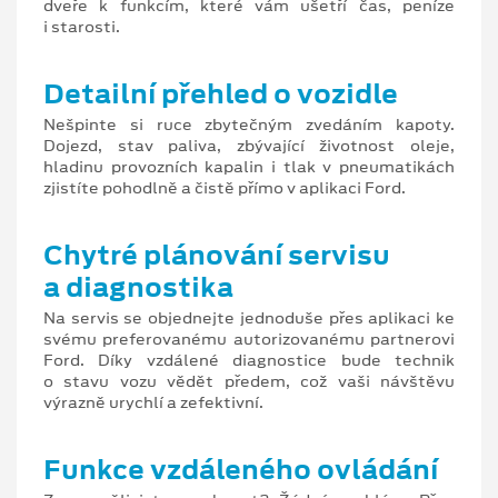
dveře k funkcím, které vám ušetří čas, peníze
i starosti.
Detailní přehled o vozidle
Nešpinte si ruce zbytečným zvedáním kapoty.
Dojezd, stav paliva, zbývající životnost oleje,
hladinu provozních kapalin i tlak v pneumatikách
zjistíte pohodlně a čistě přímo v aplikaci Ford.
Chytré plánování servisu
a diagnostika
Na servis se objednejte jednoduše přes aplikaci ke
svému preferovanému autorizovanému partnerovi
Ford. Díky vzdálené diagnostice bude technik
o stavu vozu vědět předem, což vaši návštěvu
výrazně urychlí a zefektivní.
Funkce vzdáleného ovládání