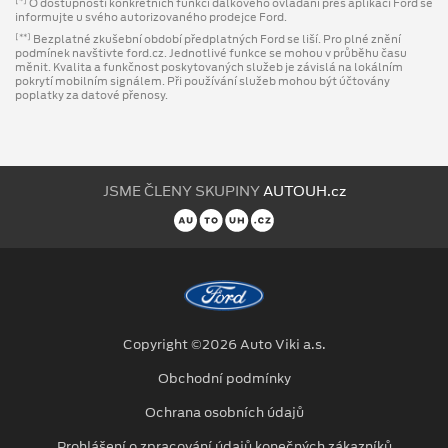
O dostupnosti konkrétních funkcí dálkového ovládání přes aplikaci Ford se
[*]
informujte u svého autorizovaného prodejce Ford.
Bezplatné zkušební období předplatných Ford se liší. Pro plné znění
[**]
podmínek navštivte ford.cz. Jednotlivé funkce se mohou v průběhu času
měnit. Kvalita a funkčnost poskytovaných služeb je závislá na lokálním
pokrytí mobilním signálem. Při používání služeb mohou být účtovány
poplatky za datové přenosy.
JSME ČLENY SKUPINY
AUTOUH.cz
Copyright ©2026 Auto Viki a.s.
Obchodní podmínky
Ochrana osobních údajů
Prohlášení o zpracování údajů konečných zákazníků