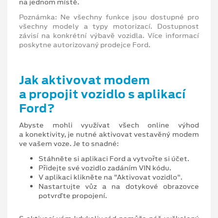
na jednom místě.
Poznámka: Ne všechny funkce jsou dostupné pro
všechny modely a typy motorizací. Dostupnost
závisí na konkrétní výbavě vozidla. Více informací
poskytne autorizovaný prodejce Ford.
Jak aktivovat modem
a propojit vozidlo s aplikací
Ford?
Abyste mohli využívat všech online výhod
a konektivity, je nutné aktivovat vestavěný modem
ve vašem voze. Je to snadné:
Stáhněte si aplikaci Ford a vytvořte si účet.
Přidejte své vozidlo zadáním VIN kódu.
V aplikaci klikněte na "Aktivovat vozidlo".
Nastartujte vůz a na dotykové obrazovce
potvrďte propojení.