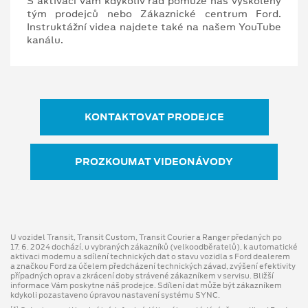
S aktivací vám kdykoliv rád pomůže náš vyškolený
tým prodejců nebo Zákaznické centrum Ford.
Instruktážní videa najdete také na našem YouTube
kanálu.
KONTAKTOVAT PRODEJCE
PROZKOUMAT VIDEONÁVODY
U vozidel Transit, Transit Custom, Transit Courier a Ranger předaných po
17. 6. 2024 dochází, u vybraných zákazníků (velkoodběratelů), k automatické
aktivaci modemu a sdílení technických dat o stavu vozidla s Ford dealerem
a značkou Ford za účelem předcházení technických závad, zvýšení efektivity
případných oprav a zkrácení doby strávené zákazníkem v servisu. Bližší
informace Vám poskytne náš prodejce. Sdílení dat může být zákazníkem
kdykoli pozastaveno úpravou nastavení systému SYNC.