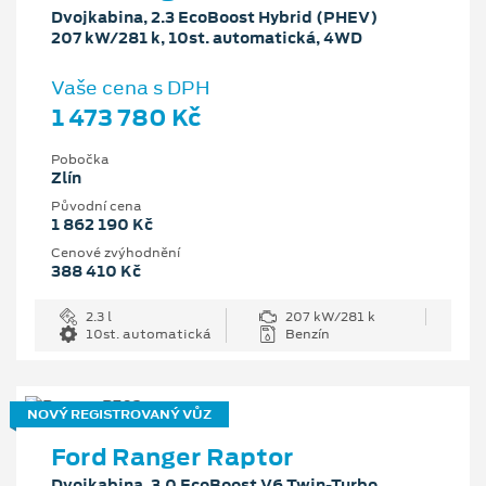
Dvojkabina, 2.3 EcoBoost Hybrid (PHEV)
207 kW/281 k, 10st. automatická, 4WD
Vaše cena s DPH
1 473 780 Kč
Pobočka
Zlín
Původní cena
1 862 190 Kč
Cenové zvýhodnění
388 410 Kč
2.3 l
207 kW/281 k
10st. automatická
Benzín
NOVÝ REGISTROVANÝ VŮZ
Ford Ranger Raptor
Dvojkabina, 3.0 EcoBoost V6 Twin-Turbo