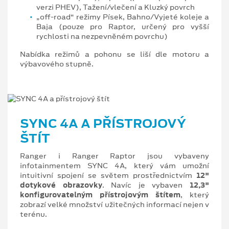
verzi PHEV), Tažení/vlečení a Kluzký povrch
„off-road“ režimy Písek, Bahno/Vyjeté koleje a
Baja (pouze pro Raptor, určený pro vyšší
rychlosti na nezpevněném povrchu)
Nabídka režimů a pohonu se liší dle motoru a
výbavového stupně.
SYNC 4A A PŘÍSTROJOVÝ
ŠTÍT
Ranger i Ranger Raptor jsou vybaveny
infotainmentem SYNC 4A, který vám umožní
intuitivní spojení se světem prostřednictvím
12"
dotykové obrazovky
. Navíc je vybaven
12,3"
konfigurovatelným přístrojovým štítem
, který
zobrazí velké množství užitečných informací nejen v
terénu.