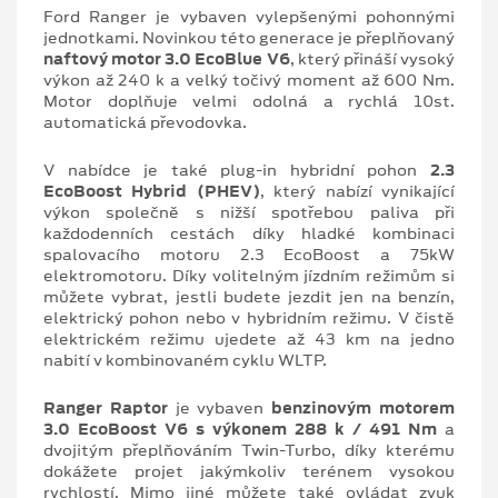
Ford Ranger je vybaven vylepšenými pohonnými
jednotkami. Novinkou této generace je přeplňovaný
naftový motor 3.0 EcoBlue V6
, který přináší vysoký
výkon až 240 k a velký točivý moment až 600 Nm.
Motor doplňuje velmi odolná a rychlá 10st.
automatická převodovka.
V nabídce je také plug-in hybridní pohon
2.3
EcoBoost Hybrid (PHEV)
, který nabízí vynikající
výkon společně s nižší spotřebou paliva při
každodenních cestách díky hladké kombinaci
spalovacího motoru 2.3 EcoBoost a 75kW
elektromotoru. Díky volitelným jízdním režimům si
můžete vybrat, jestli budete jezdit jen na benzín,
elektrický pohon nebo v hybridním režimu. V čistě
elektrickém režimu ujedete až 43 km na jedno
nabití v kombinovaném cyklu WLTP.
Ranger Raptor
je vybaven
benzinovým motorem
3.0 EcoBoost V6 s výkonem 288 k / 491 Nm
a
dvojitým přeplňováním Twin-Turbo, díky kterému
dokážete projet jakýmkoliv terénem vysokou
rychlostí. Mimo jiné můžete také ovládat zvuk