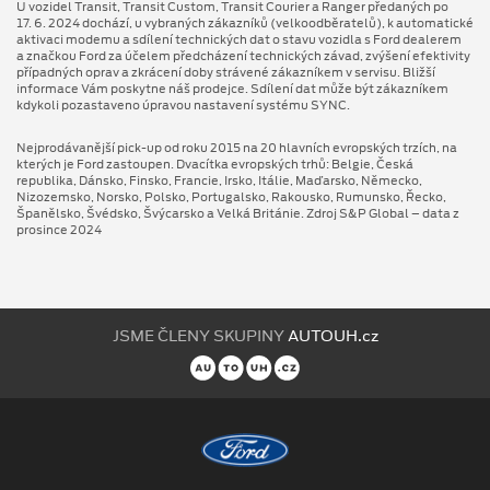
U vozidel Transit, Transit Custom, Transit Courier a Ranger předaných po
17. 6. 2024 dochází, u vybraných zákazníků (velkoodběratelů), k automatické
aktivaci modemu a sdílení technických dat o stavu vozidla s Ford dealerem
a značkou Ford za účelem předcházení technických závad, zvýšení efektivity
případných oprav a zkrácení doby strávené zákazníkem v servisu. Bližší
informace Vám poskytne náš prodejce. Sdílení dat může být zákazníkem
kdykoli pozastaveno úpravou nastavení systému SYNC.
Nejprodávanější pick-up od roku 2015 na 20 hlavních evropských trzích, na
kterých je Ford zastoupen. Dvacítka evropských trhů: Belgie, Česká
republika, Dánsko, Finsko, Francie, Irsko, Itálie, Maďarsko, Německo,
Nizozemsko, Norsko, Polsko, Portugalsko, Rakousko, Rumunsko, Řecko,
Španělsko, Švédsko, Švýcarsko a Velká Británie. Zdroj S&P Global – data z
prosince 2024
JSME ČLENY SKUPINY
AUTOUH.cz