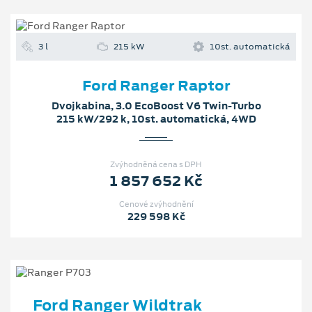
3 l
215 kW
10st. automatická
Ford Ranger Raptor
Dvojkabina, 3.0 EcoBoost V6 Twin-Turbo
215 kW/292 k, 10st. automatická, 4WD
Zvýhodněná cena s DPH
1 857 652 Kč
Cenové zvýhodnění
229 598 Kč
Ford Ranger Wildtrak