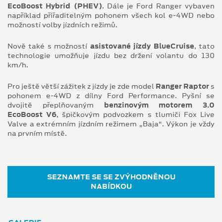
EcoBoost Hybrid (PHEV)
. Dále je Ford Ranger vybaven
například přiřaditelným pohonem všech kol e-4WD nebo
možností volby jízdních režimů.
Nově také s možností
asistované jízdy BlueCruise
, tato
technologie umožňuje jízdu bez držení volantu do 130
km/h.
Pro ještě větší zážitek z jízdy je zde model
Ranger Raptor
s
pohonem e-4WD z dílny Ford Performance. Pyšní se
dvojitě přeplňovaným
benzinovým motorem 3.0
EcoBoost V6
, špičkovým podvozkem s tlumiči Fox Live
Valve a extrémním jízdním režimem „Baja“. Výkon je vždy
na prvním místě.
SEZNAMTE SE SE ZVÝHODNĚNOU
NABÍDKOU