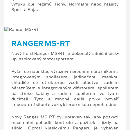
výfuku dle režimů Tichý, Normální nebo hlasitý
Sport a Baja.
RANGER MS-RT
Nový Ford Ranger MS-RT je dokonalý silniční pick-
up inspirovaný motorsportem.
Pyšní se například výrazným předním nárazníkem s
integrovaným spoilerem, jedinečnou maskou
chladiče se strukturou včelí plástve, zadním
nárazníkem s integrovaným difuzorem, spoilerem
na střeše kabiny a zadním spoilerem ve tvaru
ducktail. Tyto a mnohé další prvky vytváří
impozantní siluetu vozu, kterou nikdo nepřehlédne.
Nový Ranger MS-RT byl upraven tak, aby poskytl
maximální pohodlí, kontrolu a požitek z jízdy na
silnici. Oproti klasickému Rangeru je vybaven