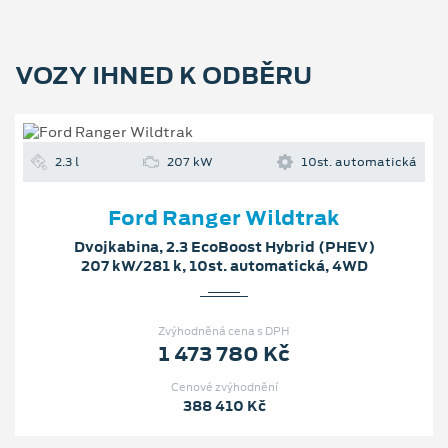
VOZY IHNED K ODBĚRU
2.3 l
207 kW
10st. automatická
Ford Ranger Wildtrak
Dvojkabina, 2.3 EcoBoost Hybrid (PHEV)
207 kW/281 k, 10st. automatická, 4WD
Zvýhodněná cena s DPH
1 473 780 Kč
Cenové zvýhodnění
388 410 Kč