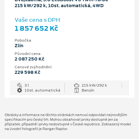
215 kW/292 k, 10st. automatická, 4WD
Vaše cena s DPH
1 857 652 Kč
Pobočka
Zlín
Původní cena
2 087 250 Kč
Cenové zvýhodnění
229 598 Kč
3 l
215 kW/292 k
10st. automatická
Benzín
Obrázky a informace na těchto stránkách nemusí odpovídat nejnovějším
specifikacím pro český trh. Mohou obsahovat prvky dostupné jen za
příplatek, případně i prvky nedostupné v České republice. Zobrazený model
na úvodní fotografii je Ranger Raptor.