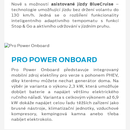
Nově s možností
asistované jízdy BlueCruise
–
technologie umožňující jízdu bez držení volantu do
130 km/h. Jedná se o rozšíření funkcionality
inteligentního adaptivního tempomatu s funkcí
Stop & Go a aktivního udržování v jízdním pruhu.
PRO POWER ONBOARD
Pro Power Onboard představuje integrovaný
mobilní zdroj elektřiny pro verze s pohonem PHEV,
díky kterému můžete nechat generátor doma. Na
výběr je varianta o výkonu 2,3 kW, která umožňuje
dobíjet baterie a napájet většinu elektrického
ručního nářadí. Varianta s celkovým výkonem až 6,9
kW dokáže napájet celou řadu těžších zařízení jako
brusné nástroje, klimatizační jednotky, vzduchové
kompresory, kempingová kamna anebo třeba
nabíjet elektrokolo.