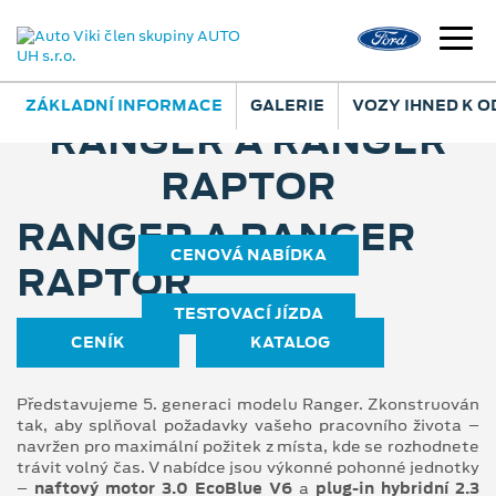
ZÁKLADNÍ INFORMACE
GALERIE
VOZY IHNED K 
RANGER A RANGER
RAPTOR
RANGER A RANGER
CENOVÁ NABÍDKA
RAPTOR
TESTOVACÍ JÍZDA
CENÍK
KATALOG
Představujeme 5. generaci modelu Ranger. Zkonstruován
tak, aby splňoval požadavky vašeho pracovního života –
navržen pro maximální požitek z místa, kde se rozhodnete
trávit volný čas. V nabídce jsou výkonné pohonné jednotky
–
naftový motor 3.0 EcoBlue V6
a
plug-in hybridní 2.3