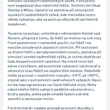
simulaci vysokých nadmořských výšek. Ford proto
nyní angažoval dva robotické řidiče. Technici jim říkají
Shelby a Miles. Uplatní se zejména při simulacích
vysokých nadmořských výšek, kde metodika testu
někdy vyžaduje, aby se postup několikrát perfektně
zopakoval.
Továrna na počasí, umístěná v německém Kolíně nad
Rýnem, přispívá k tomu, že řidiči se mohou na své vozy
Ford spolehnout v saharské poušti, na Sibiři i na
nejvýše položených alpských silnicích. Při testování
se živými řidiči v aerodynamickém tunelu, zejména při
simulaci vysoké nadmořské výšky, je nutné dodržovat
řadu bezpečnostních opatření. Na místě musí být
lahve s kyslíkem, zdravotnické vybavení i záchranář a
zdravotní stav řidičů se nepřetržitě sleduje. Robořidič
může pracovat v teplotním rozsahu -40°C až +80°C,
stejně jako v extrémních nadmořských výškách. Navíc
ho lze naprogramovat na různé řidičské styly. Nohy
robotického řidiče sahají k pedálům akcelerátoru,
brzd a spojky, jedna paže ovládá řazení a druhá
spouští a zastavuje motor.
Ford nicméně i nadále provádí provozní zkoušky v