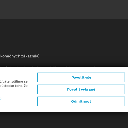
ů konečných zákazníků
mků (CGI) z digitálních modelů vozidel a generativní
Povolit vše
žíváte, sdílíme se
 důsledku toho, že
Povolit vybrané
Odmítnout