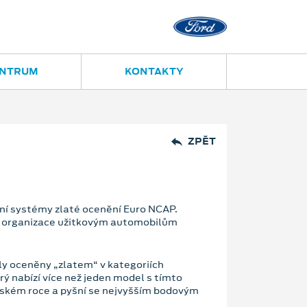
ENTRUM
KONTAKTY
ZPĚT
ční systémy zlaté ocenění Euro NCAP.
lá organizace užitkovým automobilům
ly oceněny „zlatem“ v kategoriích
rý nabízí více než jeden model s tímto
loňském roce a pyšní se nejvyšším bodovým