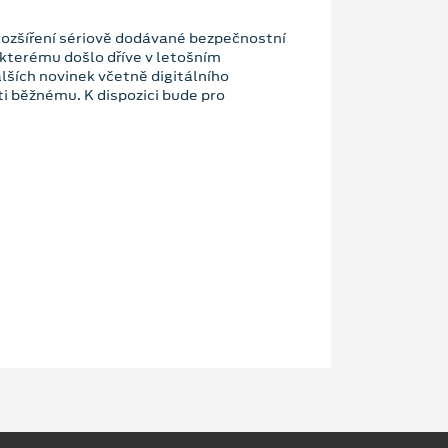
rozšíření sériově dodávané bezpečnostní
kterému došlo dříve v letošním
ších novinek včetně digitálního
 běžnému. K dispozici bude pro