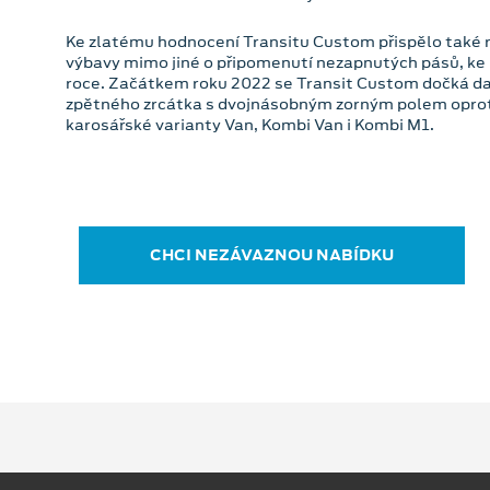
Ke zlatému hodnocení Transitu Custom přispělo také 
výbavy mimo jiné o připomenutí nezapnutých pásů, ke 
roce. Začátkem roku 2022 se Transit Custom dočká dal
zpětného zrcátka s dvojnásobným zorným polem oproti
karosářské varianty Van, Kombi Van i Kombi M1.
CHCI NEZÁVAZNOU NABÍDKU