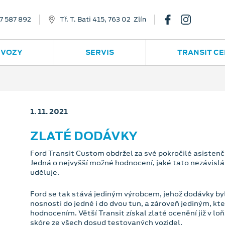
7 587 892
Tř. T. Bati 415, 763 02 Zlín
 VOZY
SERVIS
TRANSIT C
1. 11. 2021
ZLATÉ DODÁVKY
Ford Transit Custom obdržel za své pokročilé asisten
Jedná o nejvyšší možné hodnocení, jaké tato nezávis
uděluje.
Ford se tak stává jediným výrobcem, jehož dodávky by
nosnosti do jedné i do dvou tun, a zároveň jediným, kte
hodnocením. Větší Transit získal zlaté ocenění již v 
skóre ze všech dosud testovaných vozidel.