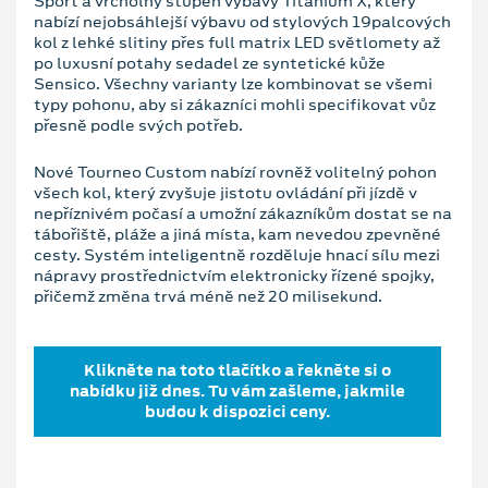
Sport a vrcholný stupeň výbavy Titanium X, který
nabízí nejobsáhlejší výbavu od stylových 19palcových
kol z lehké slitiny přes full matrix LED světlomety až
po luxusní potahy sedadel ze syntetické kůže
Sensico. Všechny varianty lze kombinovat se všemi
typy pohonu, aby si zákazníci mohli specifikovat vůz
přesně podle svých potřeb.
Nové Tourneo Custom nabízí rovněž volitelný pohon
všech kol, který zvyšuje jistotu ovládání při jízdě v
nepříznivém počasí a umožní zákazníkům dostat se na
tábořiště, pláže a jiná místa, kam nevedou zpevněné
cesty. Systém inteligentně rozděluje hnací sílu mezi
nápravy prostřednictvím elektronicky řízené spojky,
přičemž změna trvá méně než 20 milisekund.
Klikněte na toto tlačítko a řekněte si o
nabídku již dnes. Tu vám zašleme, jakmile
budou k dispozici ceny.