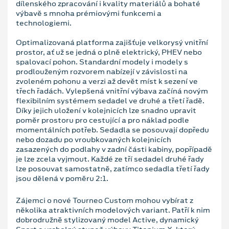
dílenského zpracování i kvality materiálů a bohaté
výbavě s mnoha prémiovými funkcemi a
technologiemi.
Optimalizovaná platforma zajišťuje velkorysý vnitřní
prostor, ať už se jedná o plně elektrický, PHEV nebo
spalovací pohon. Standardní modely i modely s
prodlouženým rozvorem nabízejí v závislosti na
zvoleném pohonu a verzi až devět míst k sezení ve
třech řadách. Vylepšená vnitřní výbava začíná novým
flexibilním systémem sedadel ve druhé a třetí řadě.
Díky jejich uložení v kolejnicích lze snadno upravit
poměr prostoru pro cestující a pro náklad podle
momentálních potřeb. Sedadla se posouvají dopředu
nebo dozadu po vroubkovaných kolejnicích
zasazených do podlahy v zadní části kabiny, popřípadě
je lze zcela vyjmout. Každé ze tří sedadel druhé řady
lze posouvat samostatně, zatímco sedadla třetí řady
jsou dělená v poměru 2:1.
Zájemci o nové Tourneo Custom mohou vybírat z
několika atraktivních modelových variant. Patří k nim
dobrodružně stylizovaný model Active, dynamický