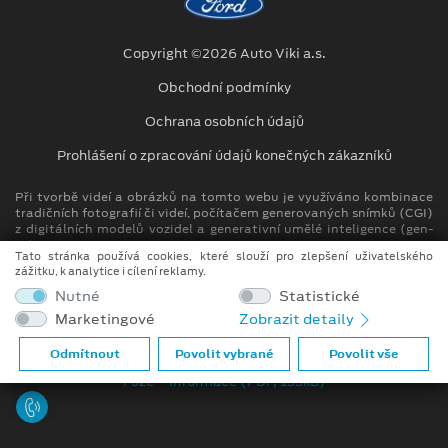
Copyright ©2026 Auto Viki a.s.
Obchodní podmínky
Ochrana osobních údajů
Prohlášení o zpracování údajů konečných zákazníků
Při tvorbě videí a obrázků na tomto webu je využíváno kombinace
tradičních fotografií či videí, počítačem generovaných snímků (CGI)
z digitálních modelů vozidel a generativní umělé inteligence (gen-
AI).
Tato stránka používá cookies, které slouží pro zlepšení uživatelského
zážitku, k analytice i cílení reklamy.
Auto Viki člen skupiny AUTO UH s.r.o.
Nutné
Statistické
IČ: 264 93 276, DIČ: CZ26493276
Marketingové
Zobrazit detaily
Spisová značka C 146744 vedená u Krajského soudu v Brně
Odmítnout
Povolit vybrané
Povolit vše
Compliance (PDF, 51kB)
Fúze – informace (PDF, 133kB)