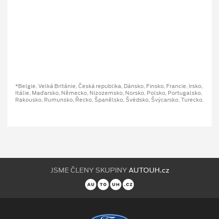
*Belgie, Velká Británie, Česká republika, Dánsko, Finsko, Francie, Irsko,
Itálie, Maďarsko, Německo, Nizozemsko, Norsko, Polsko, Portugalsko,
Rakousko, Rumunsko, Řecko, Španělsko, Švédsko, Švýcarsko, Turecko.
JSME ČLENY SKUPINY
AUTOUH.cz