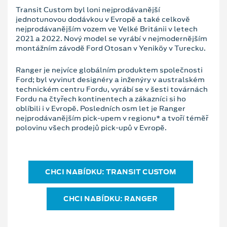
Transit Custom byl loni nejprodávanější
jednotunovou dodávkou v Evropě a také celkově
nejprodávanějším vozem ve Velké Británii v letech
2021 a 2022. Nový model se vyrábí v nejmodernějším
montážním závodě Ford Otosan v Yeniköy v Turecku.
Ranger je nejvíce globálním produktem společnosti
Ford; byl vyvinut designéry a inženýry v australském
technickém centru Fordu, vyrábí se v šesti továrnách
Fordu na čtyřech kontinentech a zákazníci si ho
oblíbili i v Evropě. Posledních osm let je Ranger
nejprodávanějším pick-upem v regionu* a tvoří téměř
polovinu všech prodejů pick-upů v Evropě.
CHCI NABÍDKU: TRANSIT CUSTOM
CHCI NABÍDKU: RANGER