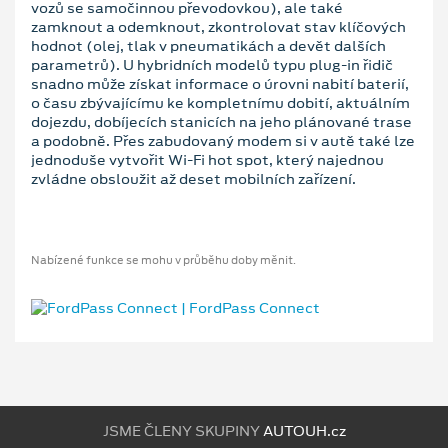
vozů se samočinnou převodovkou), ale také
zamknout a odemknout, zkontrolovat stav klíčových
hodnot (olej, tlak v pneumatikách a devět dalších
parametrů). U hybridních modelů typu plug-in řidič
snadno může získat informace o úrovni nabití baterií,
o času zbývajícímu ke kompletnímu dobití, aktuálním
dojezdu, dobíjecích stanicích na jeho plánované trase
a podobně. Přes zabudovaný modem si v autě také lze
jednoduše vytvořit Wi-Fi hot spot, který najednou
zvládne obsloužit až deset mobilních zařízení.
Nabízené funkce se mohu v průběhu doby měnit.
JSME ČLENY SKUPINY
AUTOUH.cz