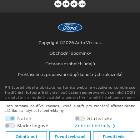
Copyright ©2026 Auto Viki a.s.
Obchodní podmínky
Ochrana osobních údajů
Prohlášení o zpracování údajů konečných zákazníků
Při tvorbě videí a obrázků na tomto webu je využíváno kombinace
tradičních fotografií či videí, počítačem generovaných snímků (CGI)
z digitálních modelů vozidel a generativní umělé inteligence (gen-
AI).
Tato stránka používá cookies, které slouží pro zlepšení uživatelského
zážitku, k analytice i cílení reklamy.
Auto Viki člen skupiny AUTO UH s.r.o.
Nutné
Statistické
IČ: 264 93 276, DIČ: CZ26493276
Marketingové
Zobrazit detaily
Spisová značka C 146744 vedená u Krajského soudu v Brně
Odmítnout
Povolit vybrané
Povolit vše
Compliance (PDF, 51kB)