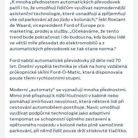
„K mnoha přednostem automatických převodovek
patří i to, že umožňují řidičům využívat nejmodernější
asistenční technologie, které usnadňují a zpříjemňují
vše od parkování až po jízdu v kolonách,“ řekl Roelant
de Waard, viceprezident Ford of Europe pro
marketing, prodej a služby. „Očekáváme, že tento
trend bude pokračovat i do budoucna, kdy budou lidé
ve větší míře přesedat do elektromobilů a z
automatických převodovek se tak stane norma.“
Ford nabízí automatické převodovky již déle než 70
let. Dnešní vyspělá technika je však na hony vzdálená
průkopnické skříni Ford-O-Matic, která disponovala
pouze třemi rychlostními stupni.
Moderní „automaty“ se vyznačují mnoha přednostmi.
Mimo jiné přispívají k nižší hlučnosti v kabině nebo
pomáhají zmírňovat nevolnost, která některé lidi při
cestování automobilem postihuje. Navíc umožňují
využívat podpůrné technologie jako adaptivní
tempomat se schopností úplného zastavení a
opětovného rozjezdu v koloně nebo plně samočinné
parkování, při němž řidič pouze drží stisknuté tlačítko.