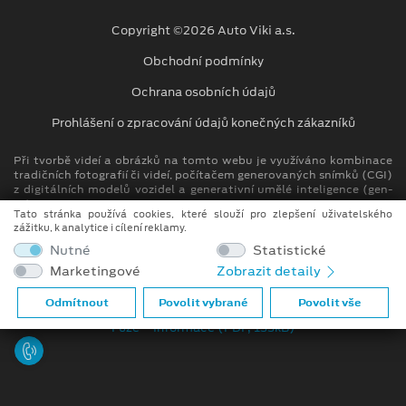
Copyright ©2026 Auto Viki a.s.
Obchodní podmínky
Ochrana osobních údajů
Prohlášení o zpracování údajů konečných zákazníků
Při tvorbě videí a obrázků na tomto webu je využíváno kombinace
tradičních fotografií či videí, počítačem generovaných snímků (CGI)
z digitálních modelů vozidel a generativní umělé inteligence (gen-
AI).
Tato stránka používá cookies, které slouží pro zlepšení uživatelského
zážitku, k analytice i cílení reklamy.
Auto Viki člen skupiny AUTO UH s.r.o.
Nutné
Statistické
IČ: 264 93 276, DIČ: CZ26493276
Marketingové
Zobrazit detaily
Spisová značka C 146744 vedená u Krajského soudu v Brně
Odmítnout
Povolit vybrané
Povolit vše
Compliance (PDF, 51kB)
Fúze – informace (PDF, 133kB)