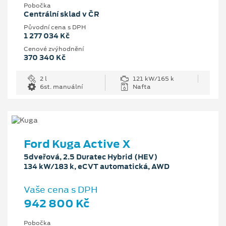
Pobočka
Centrální sklad v ČR
Původní cena s DPH
1 277 034 Kč
Cenové zvýhodnění
370 340 Kč
2 l
121 kW/165 k
6st. manuální
Nafta
Ford Kuga Active X
5dveřová, 2.5 Duratec Hybrid (HEV)
134 kW/183 k, eCVT automatická, AWD
Vaše cena s DPH
942 800 Kč
Pobočka