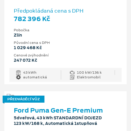
Předpokládaná cena s DPH
782 396 Kč
Pobočka
Zlín
Původní cena s DPH
1 029 468 Kč
Cenové zvýhodnění
247 072 Kč
43 kWh
100 kW/136 k
automatická
Elektromobil
PŘEDVÁDĚCÍ VŮZ
Ford Puma Gen-E Premium
5dveřová, 43 kWh STANDARDNÍ DOJEZD
123 kW/168 k, Automatická 1stupňová