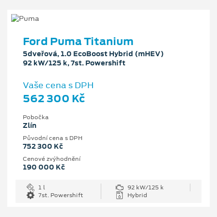
Ford Puma Titanium
5dveřová, 1.0 EcoBoost Hybrid (mHEV)
92 kW/125 k, 7st. Powershift
Vaše cena s DPH
562 300 Kč
Pobočka
Zlín
Původní cena s DPH
752 300 Kč
Cenové zvýhodnění
190 000 Kč
1 l
92 kW/125 k
7st. Powershift
Hybrid