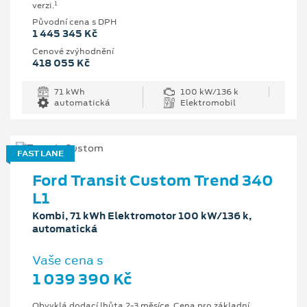
1
verzi.
Původní cena s DPH
1 445 345 Kč
Cenové zvýhodnění
418 055 Kč
71 kWh
100 kW/136 k
automatická
Elektromobil
FAST LANE
Ford Transit Custom Trend 340
L1
Kombi, 71 kWh Elektromotor 100 kW/136 k,
automatická
Vaše cena s
1 039 390 Kč
Obvyklá dodací lhůta 2-3 měsíce. Cena pro základní