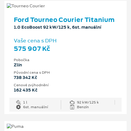
Ford Tourneo Courier Titanium
1.0 EcoBoost 92 kW/125 k, 6st. manuální
Vaše cena s DPH
575 907 Kč
Pobočka
Zlín
Původní cena s DPH
738 342 Kč
Cenové zvýhodnění
162 435 Kč
1 l
92 kW/125 k
6st. manuální
Benzín