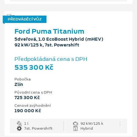
PŘEDVÁDĚCÍ VŮZ
Ford Puma Titanium
5dveřová, 1.0 EcoBoost Hybrid (mHEV)
92 kW/125 k, 7st. Powershift
Předpokládaná cena s DPH
535 300 Kč
Pobočka
Zlín
Původní cena s DPH
725 300 Kč
Cenové zvýhodnění
190 000 Kč
1 l
92 kW/125 k
7st. Powershift
Hybrid