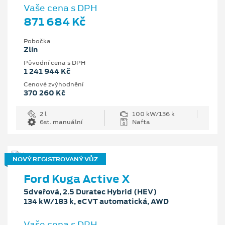
Vaše cena s DPH
871 684 Kč
Pobočka
Zlín
Původní cena s DPH
1 241 944 Kč
Cenové zvýhodnění
370 260 Kč
2 l
100 kW/136 k
6st. manuální
Nafta
NOVÝ REGISTROVANÝ VŮZ
Ford Kuga Active X
5dveřová, 2.5 Duratec Hybrid (HEV)
134 kW/183 k, eCVT automatická, AWD
Vaše cena s DPH