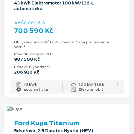
43 kWh Elektromotor 100 kW/136 k,
automatická
Vaše cena s
700 590 Kč
Obvyklá dodací lhůta 2-3 měsíce. Cena pro základní
1
verzi.
Původní cena s DPH
907 500 Kč
Cenové zvýhodnění
206 910 Kč
43 kWh
100 kW/136 k
automatická
Elektromobil
Ford Kuga Titanium
5dveřová, 2.5 Duratec Hybrid (HEV)