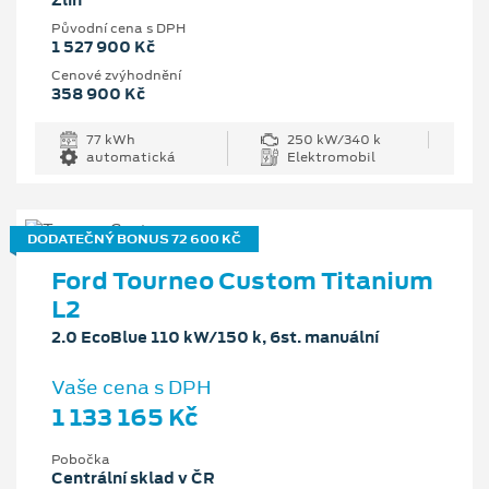
Zlín
Původní cena s DPH
1 527 900 Kč
Cenové zvýhodnění
358 900 Kč
77 kWh
250 kW/340 k
automatická
Elektromobil
DODATEČNÝ BONUS 72 600 KČ
Ford Tourneo Custom Titanium
L2
2.0 EcoBlue 110 kW/150 k, 6st. manuální
Vaše cena s DPH
1 133 165 Kč
Pobočka
Centrální sklad v ČR