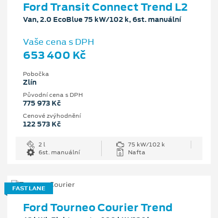
Ford Transit Connect Trend L2
Van, 2.0 EcoBlue 75 kW/102 k, 6st. manuální
Vaše cena s DPH
653 400 Kč
Pobočka
Zlín
Původní cena s DPH
775 973 Kč
Cenové zvýhodnění
122 573 Kč
2 l
75 kW/102 k
6st. manuální
Nafta
FAST LANE
Ford Tourneo Courier Trend