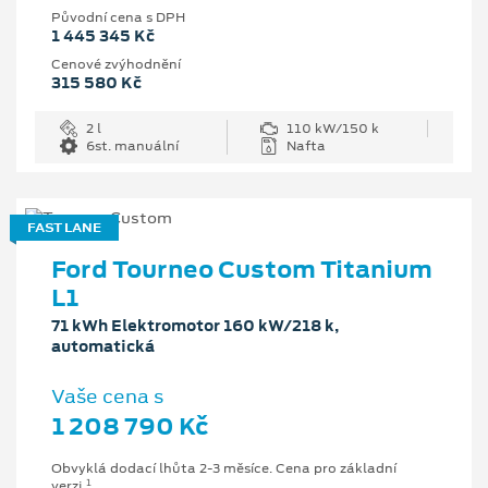
Původní cena s DPH
1 445 345 Kč
Cenové zvýhodnění
315 580 Kč
2 l
110 kW/150 k
6st. manuální
Nafta
FAST LANE
Ford Tourneo Custom Titanium
L1
71 kWh Elektromotor 160 kW/218 k,
automatická
Vaše cena s
1 208 790 Kč
Obvyklá dodací lhůta 2-3 měsíce. Cena pro základní
1
verzi.