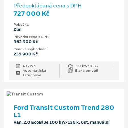
Předpokládaná cena s DPH
727 000 Kč
Pobočka
Zlín
Původní cena s DPH
962 900 Kč
Cenové zvýhodnění
235 900 Kč
43 kWh
123 kW/168 k
Automatická
Elektromobil
1stupňová
Ford Transit Custom Trend 280
L1
Van, 2.0 EcoBlue 100 kW/136 k, 6st. manuální