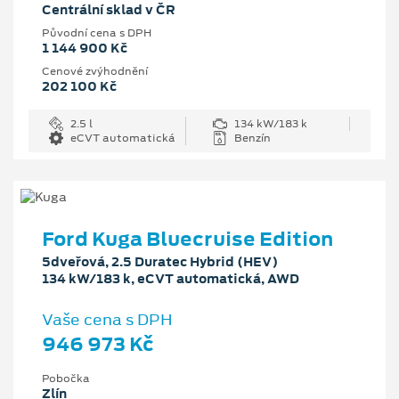
Centrální sklad v ČR
Původní cena s DPH
1 144 900 Kč
Cenové zvýhodnění
202 100 Kč
2.5 l
134 kW/183 k
eCVT automatická
Benzín
Ford Kuga Bluecruise Edition
5dveřová, 2.5 Duratec Hybrid (HEV)
134 kW/183 k, eCVT automatická, AWD
Vaše cena s DPH
946 973 Kč
Pobočka
Zlín