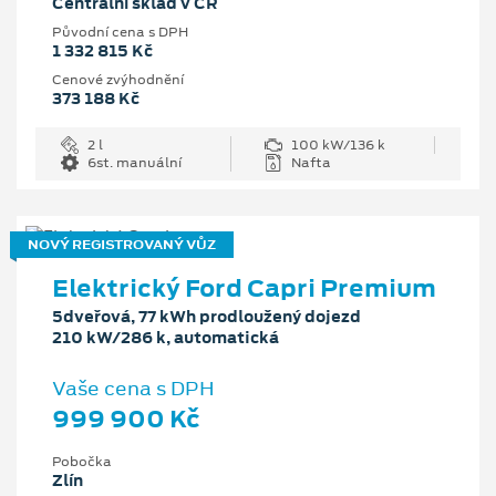
Centrální sklad v ČR
Původní cena s DPH
1 332 815 Kč
Cenové zvýhodnění
373 188 Kč
2 l
100 kW/136 k
6st. manuální
Nafta
NOVÝ REGISTROVANÝ VŮZ
Elektrický Ford Capri Premium
5dveřová, 77 kWh prodloužený dojezd
210 kW/286 k, automatická
Vaše cena s DPH
999 900 Kč
Pobočka
Zlín