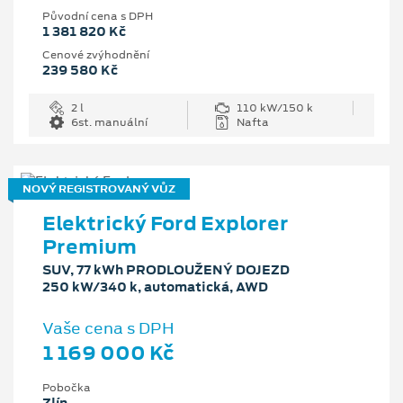
Původní cena s DPH
1 381 820 Kč
Cenové zvýhodnění
239 580 Kč
2 l
110 kW/150 k
6st. manuální
Nafta
NOVÝ REGISTROVANÝ VŮZ
Elektrický Ford Explorer
Premium
SUV, 77 kWh PRODLOUŽENÝ DOJEZD
250 kW/340 k, automatická, AWD
Vaše cena s DPH
1 169 000 Kč
Pobočka