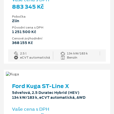
883 345 Kč
Pobočka
Zlín
Původní cena s DPH
1 251 500 Kč
Cenové zvýhodnění
368 155 Kč
2.5 l
134 kW/183 k
eCVT automatická
Benzín
Ford Kuga ST-Line X
5dveřová, 2.5 Duratec Hybrid (HEV)
134 kW/183 k, eCVT automatická, AWD
Vaše cena s DPH