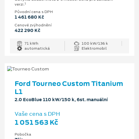
1
verzi.
Původní cena s DPH
1 461 680 Kč
Cenové zvýhodnění
422 290 Kč
71 kWh
100 kW/136 k
automatická
Elektromobil
Ford Tourneo Custom Titanium
L1
2.0 EcoBlue 110 kW/150 k, 6st. manuální
Vaše cena s DPH
1 051 563 Kč
Pobočka