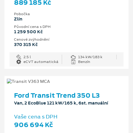
889 185 Kč
Pobočka
Zlín
Původní cena s DPH
1 259 500 Kč
Cenové zvýhodnění
370 315 Kč
2.5 l
134 kW/183 k
eCVT automatická
Benzín
Ford Transit Trend 350 L3
Van, 2 EcoBlue 121 kW/165 k, 6st. manuální
Vaše cena s DPH
906 694 Kč