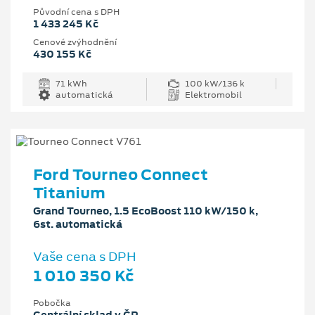
Původní cena s DPH
1 433 245 Kč
Cenové zvýhodnění
430 155 Kč
71 kWh
100 kW/136 k
automatická
Elektromobil
Ford Tourneo Connect
Titanium
Grand Tourneo, 1.5 EcoBoost 110 kW/150 k,
6st. automatická
Vaše cena s DPH
1 010 350 Kč
Pobočka