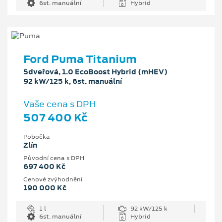
6st. manuální
Hybrid
Ford Puma Titanium
5dveřová, 1.0 EcoBoost Hybrid (mHEV)
92 kW/125 k, 6st. manuální
Vaše cena s DPH
507 400 Kč
Pobočka
Zlín
Původní cena s DPH
697 400 Kč
Cenové zvýhodnění
190 000 Kč
1 l
92 kW/125 k
6st. manuální
Hybrid