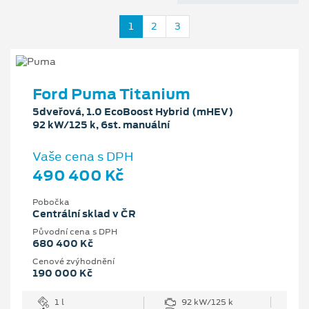
1
2
3
Ford Puma Titanium
5dveřová, 1.0 EcoBoost Hybrid (mHEV)
92 kW/125 k, 6st. manuální
Vaše cena s DPH
490 400 Kč
Pobočka
Centrální sklad v ČR
Původní cena s DPH
680 400 Kč
Cenové zvýhodnění
190 000 Kč
1 l
92 kW/125 k