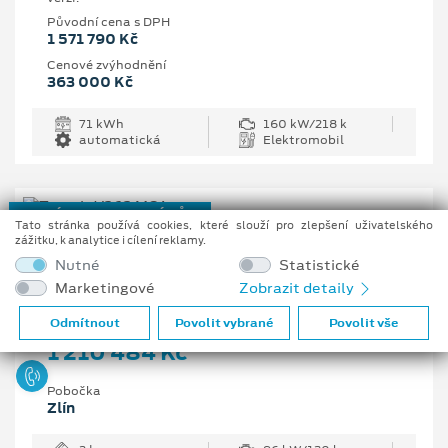
Původní cena s DPH
1 571 790 Kč
Cenové zvýhodnění
363 000 Kč
71 kWh
160 kW/218 k
automatická
Elektromobil
NOVÝ REGISTROVANÝ VŮZ
Tato stránka používá cookies, které slouží pro zlepšení uživatelského
zážitku, k analytice i cílení reklamy.
Ford Transit Trend 350 L3
Nutné
Statistické
Van, 2 EcoBlue 96 kW/130 k, 6st. manuální
Marketingové
Zobrazit detaily
Vaše cena s DPH
Odmítnout
Povolit vybrané
Povolit vše
1 210 484 Kč
Pobočka
Zlín