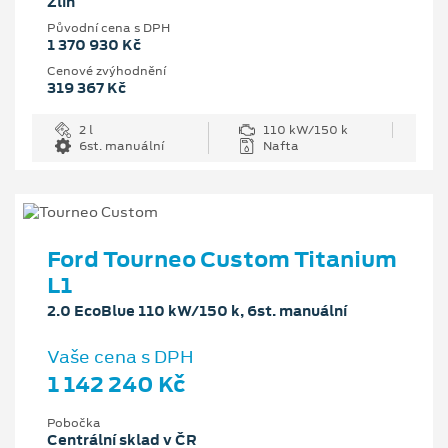
Zlín
Původní cena s DPH
1 370 930 Kč
Cenové zvýhodnění
319 367 Kč
2 l
110 kW/150 k
6st. manuální
Nafta
Ford Tourneo Custom Titanium
L1
2.0 EcoBlue 110 kW/150 k, 6st. manuální
Vaše cena s DPH
1 142 240 Kč
Pobočka
Centrální sklad v ČR