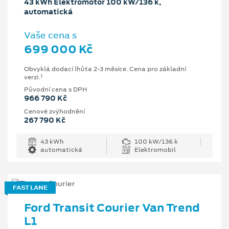
43 kWh Elektromotor 100 kW/136 k,
automatická
Vaše cena s
699 000 Kč
Obvyklá dodací lhůta 2-3 měsíce. Cena pro základní
1
verzi.
Původní cena s DPH
966 790 Kč
Cenové zvýhodnění
267 790 Kč
43 kWh
100 kW/136 k
automatická
Elektromobil
FAST LANE
Ford Transit Courier Van Trend
L1