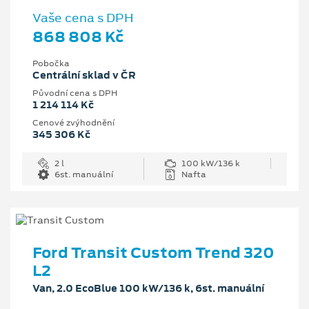
Vaše cena s DPH
868 808 Kč
Pobočka
Centrální sklad v ČR
Původní cena s DPH
1 214 114 Kč
Cenové zvýhodnění
345 306 Kč
2 l
100 kW/136 k
6st. manuální
Nafta
Ford Transit Custom Trend 320
L2
Van, 2.0 EcoBlue 100 kW/136 k, 6st. manuální