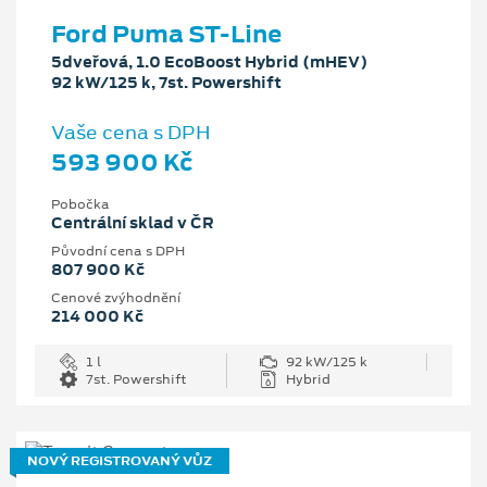
Ford Puma ST-Line
5dveřová, 1.0 EcoBoost Hybrid (mHEV)
92 kW/125 k, 7st. Powershift
Vaše cena s DPH
593 900 Kč
Pobočka
Centrální sklad v ČR
Původní cena s DPH
807 900 Kč
Cenové zvýhodnění
214 000 Kč
1 l
92 kW/125 k
7st. Powershift
Hybrid
NOVÝ REGISTROVANÝ VŮZ