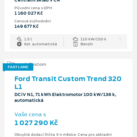
Centrální sklad v ČR
Původní cena s DPH
1 160 027 Kč
Cenové zvýhodnění
149 677 Kč
1.5 l
110 kW/150 k
6st. automatická
Benzín
FAST LANE
Ford Transit Custom Trend 320
L1
DCiV N1, 71 kWh Elektromotor 100 kW/136 k,
automatická
Vaše cena s
1 027 290 Kč
Obvyklá dodací lhůta 3-4 měsíce. Cena pro základní