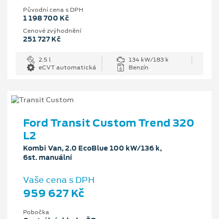
Původní cena s DPH
1 198 700 Kč
Cenové zvýhodnění
251 727 Kč
2.5 l
134 kW/183 k
eCVT automatická
Benzín
Ford Transit Custom Trend 320
L2
Kombi Van, 2.0 EcoBlue 100 kW/136 k,
6st. manuální
Vaše cena s DPH
959 627 Kč
Pobočka