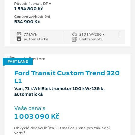
Původní cena s DPH
1 534 800 Kč
Cenové zvýhodnění
534 900 Kč
77 kWh
210 kW/286 k
automatická
Elektromobil
FAST LANE
Ford Transit Custom Trend 320
L1
Van, 71 kWh Elektromotor 100 kW/136 k,
automatická
Vaše cena s
1 003 090 Kč
Obvyklá dodací lhůta 2-3 měsíce. Cena pro základní
1
verzi.