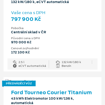
132 kW/180 k, eCVT automatická
Vaše cena s DPH
797 900 Kč
Pobočka
Centrální sklad v ČR
Původní cena s DPH
970 000 Kč
Cenové zvýhodnění
172 100 Kč
2.5 l
132 kW/180 k
eCVT automatická
Benzín
PŘEDVÁDĚCÍ VŮZ
Ford Tourneo Courier Titanium
43 kWh Elektromotor 100 kW/136 k,
automatická