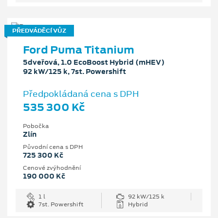
PŘEDVÁDĚCÍ VŮZ
Ford Puma Titanium
5dveřová, 1.0 EcoBoost Hybrid (mHEV)
92 kW/125 k, 7st. Powershift
Předpokládaná cena s DPH
535 300 Kč
Pobočka
Zlín
Původní cena s DPH
725 300 Kč
Cenové zvýhodnění
190 000 Kč
1 l
92 kW/125 k
7st. Powershift
Hybrid