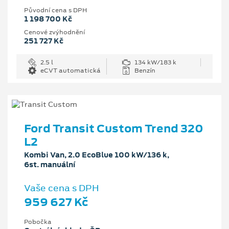
Původní cena s DPH
1 198 700 Kč
Cenové zvýhodnění
251 727 Kč
2.5 l
134 kW/183 k
eCVT automatická
Benzín
Ford Transit Custom Trend 320
L2
Kombi Van, 2.0 EcoBlue 100 kW/136 k,
6st. manuální
Vaše cena s DPH
959 627 Kč
Pobočka