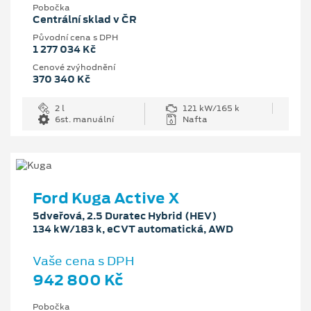
Pobočka
Centrální sklad v ČR
Původní cena s DPH
1 277 034 Kč
Cenové zvýhodnění
370 340 Kč
2 l
121 kW/165 k
6st. manuální
Nafta
Ford Kuga Active X
5dveřová, 2.5 Duratec Hybrid (HEV)
134 kW/183 k, eCVT automatická, AWD
Vaše cena s DPH
942 800 Kč
Pobočka