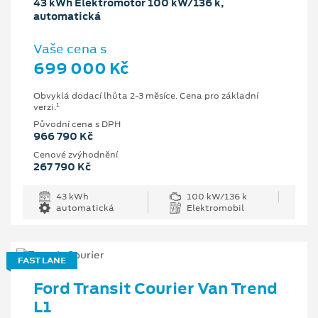
43 kWh Elektromotor 100 kW/136 k,
automatická
Vaše cena s
699 000 Kč
Obvyklá dodací lhůta 2-3 měsíce. Cena pro základní
1
verzi.
Původní cena s DPH
966 790 Kč
Cenové zvýhodnění
267 790 Kč
43 kWh
100 kW/136 k
automatická
Elektromobil
FAST LANE
Ford Transit Courier Van Trend
L1