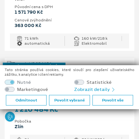
Původní cena s DPH
1 571 790 Kč
Cenové zvýhodnění
363 000 Kč
71 kWh
160 kW/218 k
automatická
Elektromobil
NOVÝ REGISTROVANÝ VŮZ
Tato stránka používá cookies, které slouží pro zlepšení uživatelského
zážitku, k analytice i cílení reklamy.
Ford Transit Trend 350 L3
Nutné
Statistické
Van, 2 EcoBlue 96 kW/130 k, 6st. manuální
Marketingové
Zobrazit detaily
Vaše cena s DPH
Odmítnout
Povolit vybrané
Povolit vše
1 210 484 Kč
Pobočka
Zlín