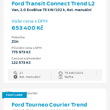
Ford Transit Connect Trend L2
Van, 2.0 EcoBlue 75 kW/102 k, 6st. manuální
Vaše cena s DPH
653 400 Kč
Pobočka
Zlín
Původní cena s DPH
775 973 Kč
Cenové zvýhodnění
122 573 Kč
2 l
75 kW/102 k
6st. manuální
Nafta
FAST LANE
Ford Tourneo Courier Trend