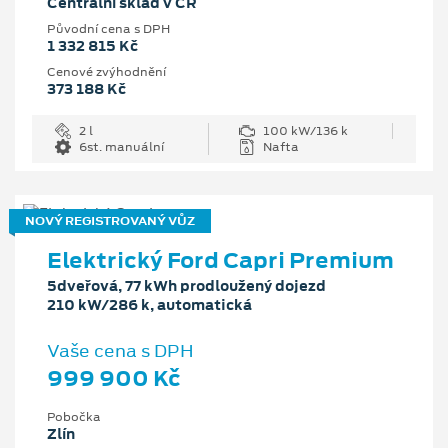
Centrální sklad v ČR
Původní cena s DPH
1 332 815 Kč
Cenové zvýhodnění
373 188 Kč
2 l
100 kW/136 k
6st. manuální
Nafta
NOVÝ REGISTROVANÝ VŮZ
Elektrický Ford Capri Premium
5dveřová, 77 kWh prodloužený dojezd
210 kW/286 k, automatická
Vaše cena s DPH
999 900 Kč
Pobočka
Zlín