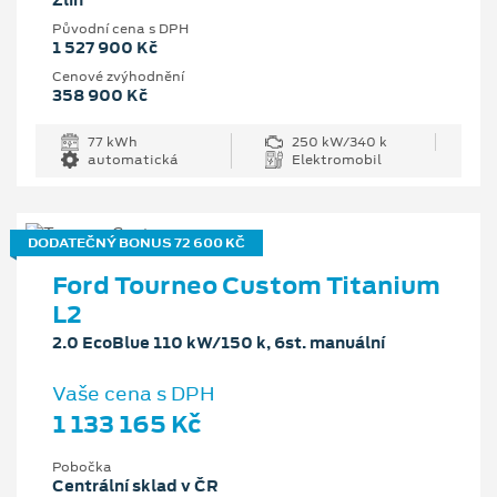
Zlín
Původní cena s DPH
1 527 900 Kč
Cenové zvýhodnění
358 900 Kč
77 kWh
250 kW/340 k
automatická
Elektromobil
DODATEČNÝ BONUS 72 600 KČ
Ford Tourneo Custom Titanium
L2
2.0 EcoBlue 110 kW/150 k, 6st. manuální
Vaše cena s DPH
1 133 165 Kč
Pobočka
Centrální sklad v ČR