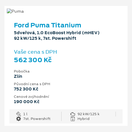
Ford Puma Titanium
5dveřová, 1.0 EcoBoost Hybrid (mHEV)
92 kW/125 k, 7st. Powershift
Vaše cena s DPH
562 300 Kč
Pobočka
Zlín
Původní cena s DPH
752 300 Kč
Cenové zvýhodnění
190 000 Kč
1 l
92 kW/125 k
7st. Powershift
Hybrid