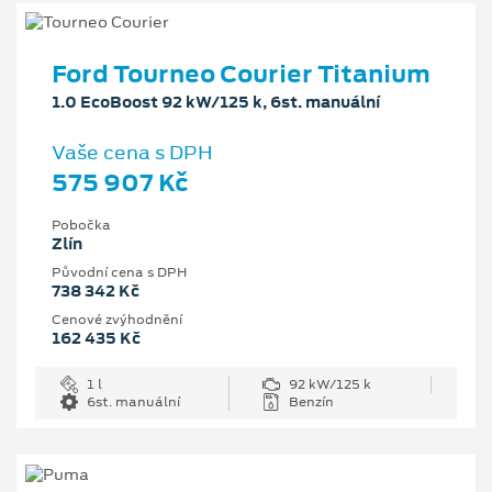
Ford Tourneo Courier Titanium
1.0 EcoBoost 92 kW/125 k, 6st. manuální
Vaše cena s DPH
575 907 Kč
Pobočka
Zlín
Původní cena s DPH
738 342 Kč
Cenové zvýhodnění
162 435 Kč
1 l
92 kW/125 k
6st. manuální
Benzín