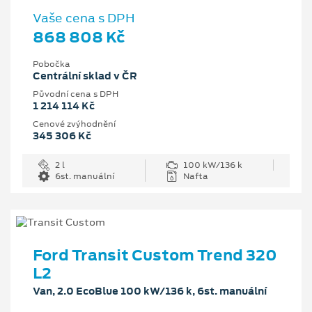
Vaše cena s DPH
868 808 Kč
Pobočka
Centrální sklad v ČR
Původní cena s DPH
1 214 114 Kč
Cenové zvýhodnění
345 306 Kč
2 l
100 kW/136 k
6st. manuální
Nafta
Ford Transit Custom Trend 320
L2
Van, 2.0 EcoBlue 100 kW/136 k, 6st. manuální