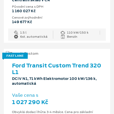
Centrální sklad v ČR
Původní cena s DPH
1 160 027 Kč
Cenové zvýhodnění
149 677 Kč
1.5 l
110 kW/150 k
6st. automatická
Benzín
FAST LANE
Ford Transit Custom Trend 320
L1
DCiV N1, 71 kWh Elektromotor 100 kW/136 k,
automatická
Vaše cena s
1 027 290 Kč
Obvyklá dodací lhůta 3-4 měsíce. Cena pro základní