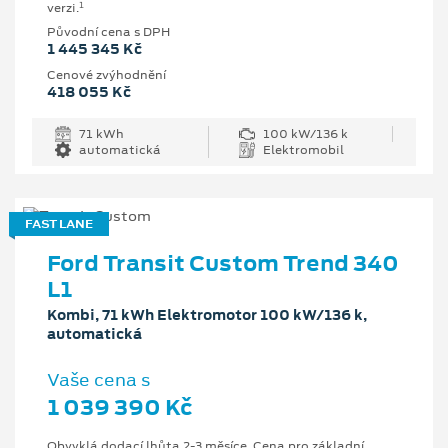
1
verzi.
Původní cena s DPH
1 445 345 Kč
Cenové zvýhodnění
418 055 Kč
71 kWh
100 kW/136 k
automatická
Elektromobil
FAST LANE
Ford Transit Custom Trend 340
L1
Kombi, 71 kWh Elektromotor 100 kW/136 k,
automatická
Vaše cena s
1 039 390 Kč
Obvyklá dodací lhůta 2-3 měsíce. Cena pro základní