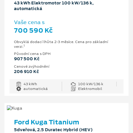
43 kWh Elektromotor 100 kW/136 k,
automatická
Vaše cena s
700 590 Kč
Obvyklá dodací lhůta 2-3 měsíce. Cena pro základní
1
verzi.
Původní cena s DPH
907 500 Kč
Cenové zvýhodnění
206 910 Kč
43 kWh
100 kW/136 k
automatická
Elektromobil
Ford Kuga Titanium
5dveřová, 2.5 Duratec Hybrid (HEV)