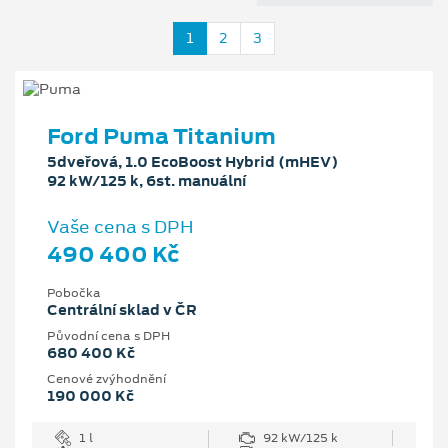
1
2
3
Ford Puma Titanium
5dveřová, 1.0 EcoBoost Hybrid (mHEV)
92 kW/125 k, 6st. manuální
Vaše cena s DPH
490 400 Kč
Pobočka
Centrální sklad v ČR
Původní cena s DPH
680 400 Kč
Cenové zvýhodnění
190 000 Kč
1 l
92 kW/125 k