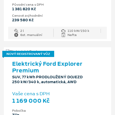
Původní cena s DPH
1 381 820 Kč
Cenové zvýhodnění
239 580 Kč
2 l
110 kW/150 k
6st. manuální
Nafta
NOVÝ REGISTROVANÝ VŮZ
Elektrický Ford Explorer
Premium
SUV, 77 kWh PRODLOUŽENÝ DOJEZD
250 kW/340 k, automatická, AWD
Vaše cena s DPH
1 169 000 Kč
Pobočka