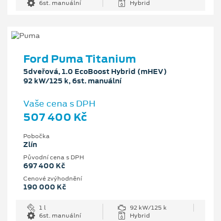
6st. manuální
Hybrid
Ford Puma Titanium
5dveřová, 1.0 EcoBoost Hybrid (mHEV)
92 kW/125 k, 6st. manuální
Vaše cena s DPH
507 400 Kč
Pobočka
Zlín
Původní cena s DPH
697 400 Kč
Cenové zvýhodnění
190 000 Kč
1 l
92 kW/125 k
6st. manuální
Hybrid