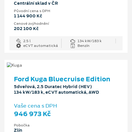
Centrální sklad v ČR
Původní cena s DPH
1 144 900 Kč
Cenové zvýhodnění
202 100 Kč
2.5 l
134 kW/183 k
eCVT automatická
Benzín
Ford Kuga Bluecruise Edition
5dveřová, 2.5 Duratec Hybrid (HEV)
134 kW/183 k, eCVT automatická, AWD
Vaše cena s DPH
946 973 Kč
Pobočka
Zlín