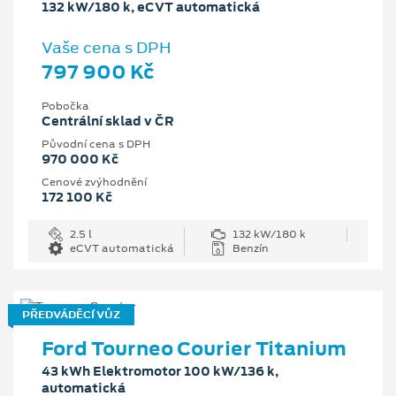
132 kW/180 k, eCVT automatická
Vaše cena s DPH
797 900 Kč
Pobočka
Centrální sklad v ČR
Původní cena s DPH
970 000 Kč
Cenové zvýhodnění
172 100 Kč
2.5 l
132 kW/180 k
eCVT automatická
Benzín
PŘEDVÁDĚCÍ VŮZ
Ford Tourneo Courier Titanium
43 kWh Elektromotor 100 kW/136 k,
automatická