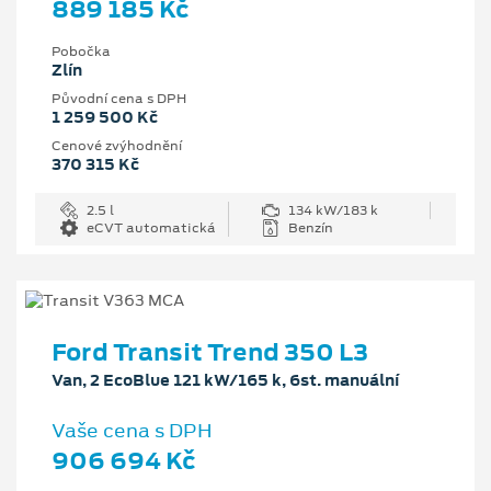
889 185 Kč
Pobočka
Zlín
Původní cena s DPH
1 259 500 Kč
Cenové zvýhodnění
370 315 Kč
2.5 l
134 kW/183 k
eCVT automatická
Benzín
Ford Transit Trend 350 L3
Van, 2 EcoBlue 121 kW/165 k, 6st. manuální
Vaše cena s DPH
906 694 Kč