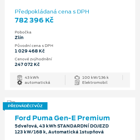
Předpokládaná cena s DPH
782 396 Kč
Pobočka
Zlín
Původní cena s DPH
1 029 468 Kč
Cenové zvýhodnění
247 072 Kč
43 kWh
100 kW/136 k
automatická
Elektromobil
PŘEDVÁDĚCÍ VŮZ
Ford Puma Gen-E Premium
5dveřová, 43 kWh STANDARDNÍ DOJEZD
123 kW/168 k, Automatická 1stupňová