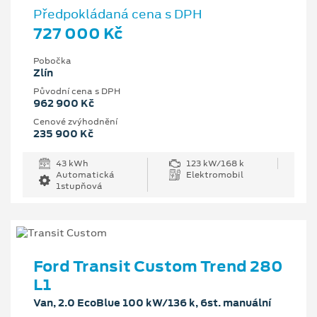
Předpokládaná cena s DPH
727 000 Kč
Pobočka
Zlín
Původní cena s DPH
962 900 Kč
Cenové zvýhodnění
235 900 Kč
43 kWh
123 kW/168 k
Automatická
Elektromobil
1stupňová
Ford Transit Custom Trend 280
L1
Van, 2.0 EcoBlue 100 kW/136 k, 6st. manuální