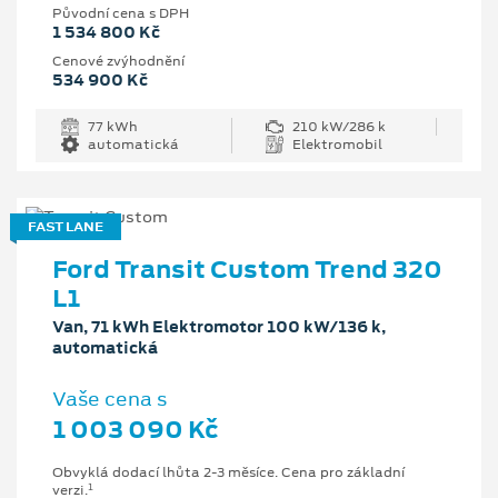
Původní cena s DPH
1 534 800 Kč
Cenové zvýhodnění
534 900 Kč
77 kWh
210 kW/286 k
automatická
Elektromobil
FAST LANE
Ford Transit Custom Trend 320
L1
Van, 71 kWh Elektromotor 100 kW/136 k,
automatická
Vaše cena s
1 003 090 Kč
Obvyklá dodací lhůta 2-3 měsíce. Cena pro základní
1
verzi.