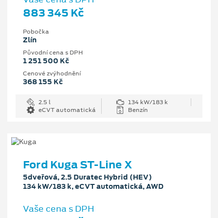
883 345 Kč
Pobočka
Zlín
Původní cena s DPH
1 251 500 Kč
Cenové zvýhodnění
368 155 Kč
2.5 l
134 kW/183 k
eCVT automatická
Benzín
Ford Kuga ST-Line X
5dveřová, 2.5 Duratec Hybrid (HEV)
134 kW/183 k, eCVT automatická, AWD
Vaše cena s DPH