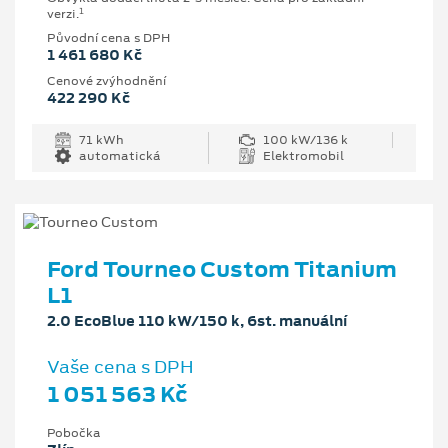
1
verzi.
Původní cena s DPH
1 461 680 Kč
Cenové zvýhodnění
422 290 Kč
71 kWh
100 kW/136 k
automatická
Elektromobil
Ford Tourneo Custom Titanium
L1
2.0 EcoBlue 110 kW/150 k, 6st. manuální
Vaše cena s DPH
1 051 563 Kč
Pobočka