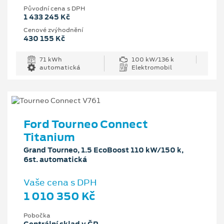
Původní cena s DPH
1 433 245 Kč
Cenové zvýhodnění
430 155 Kč
71 kWh
100 kW/136 k
automatická
Elektromobil
Ford Tourneo Connect
Titanium
Grand Tourneo, 1.5 EcoBoost 110 kW/150 k,
6st. automatická
Vaše cena s DPH
1 010 350 Kč
Pobočka