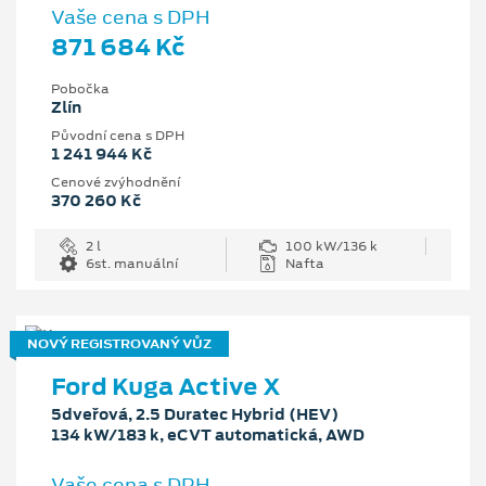
Vaše cena s DPH
871 684 Kč
Pobočka
Zlín
Původní cena s DPH
1 241 944 Kč
Cenové zvýhodnění
370 260 Kč
2 l
100 kW/136 k
6st. manuální
Nafta
NOVÝ REGISTROVANÝ VŮZ
Ford Kuga Active X
5dveřová, 2.5 Duratec Hybrid (HEV)
134 kW/183 k, eCVT automatická, AWD
Vaše cena s DPH