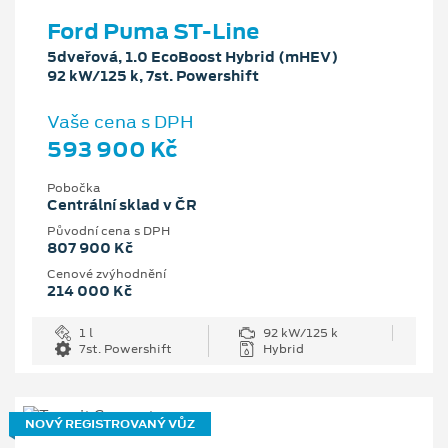
Ford Puma ST-Line
5dveřová, 1.0 EcoBoost Hybrid (mHEV)
92 kW/125 k, 7st. Powershift
Vaše cena s DPH
593 900 Kč
Pobočka
Centrální sklad v ČR
Původní cena s DPH
807 900 Kč
Cenové zvýhodnění
214 000 Kč
1 l
92 kW/125 k
7st. Powershift
Hybrid
NOVÝ REGISTROVANÝ VŮZ