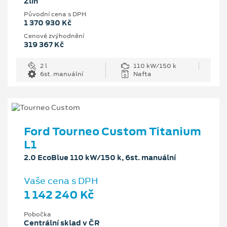
Zlín
Původní cena s DPH
1 370 930 Kč
Cenové zvýhodnění
319 367 Kč
2 l
110 kW/150 k
6st. manuální
Nafta
Ford Tourneo Custom Titanium
L1
2.0 EcoBlue 110 kW/150 k, 6st. manuální
Vaše cena s DPH
1 142 240 Kč
Pobočka
Centrální sklad v ČR