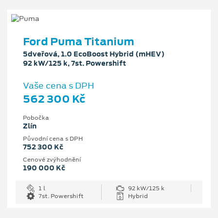
Ford Puma Titanium
5dveřová, 1.0 EcoBoost Hybrid (mHEV)
92 kW/125 k, 7st. Powershift
Vaše cena s DPH
562 300 Kč
Pobočka
Zlín
Původní cena s DPH
752 300 Kč
Cenové zvýhodnění
190 000 Kč
1 l
92 kW/125 k
7st. Powershift
Hybrid