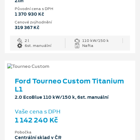
Zlín
Původní cena s DPH
1 370 930 Kč
Cenové zvýhodnění
319 367 Kč
2 l
110 kW/150 k
6st. manuální
Nafta
Ford Tourneo Custom Titanium
L1
2.0 EcoBlue 110 kW/150 k, 6st. manuální
Vaše cena s DPH
1 142 240 Kč
Pobočka
Centrální sklad v ČR