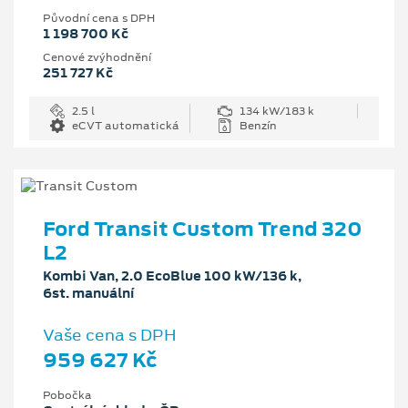
Původní cena s DPH
1 198 700 Kč
Cenové zvýhodnění
251 727 Kč
2.5 l
134 kW/183 k
eCVT automatická
Benzín
Ford Transit Custom Trend 320
L2
Kombi Van, 2.0 EcoBlue 100 kW/136 k,
6st. manuální
Vaše cena s DPH
959 627 Kč
Pobočka