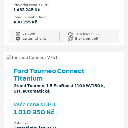
Původní cena s DPH
1 433 245 Kč
Cenové zvýhodnění
430 155 Kč
71 kWh
100 kW/136 k
automatická
Elektromobil
Ford Tourneo Connect
Titanium
Grand Tourneo, 1.5 EcoBoost 110 kW/150 k,
6st. automatická
Vaše cena s DPH
1 010 350 Kč
Pobočka