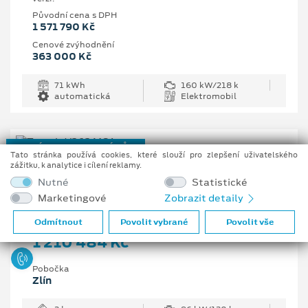
Původní cena s DPH
1 571 790 Kč
Cenové zvýhodnění
363 000 Kč
71 kWh
160 kW/218 k
automatická
Elektromobil
NOVÝ REGISTROVANÝ VŮZ
Tato stránka používá cookies, které slouží pro zlepšení uživatelského
zážitku, k analytice i cílení reklamy.
Ford Transit Trend 350 L3
Nutné
Statistické
Van, 2 EcoBlue 96 kW/130 k, 6st. manuální
Marketingové
Zobrazit detaily
Vaše cena s DPH
Odmítnout
Povolit vybrané
Povolit vše
1 210 484 Kč
Pobočka
Zlín