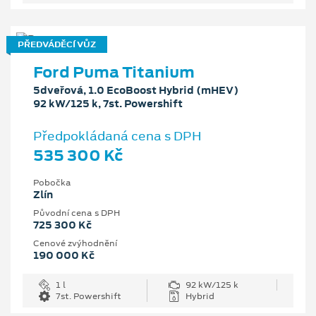
PŘEDVÁDĚCÍ VŮZ
Ford Puma Titanium
5dveřová, 1.0 EcoBoost Hybrid (mHEV)
92 kW/125 k, 7st. Powershift
Předpokládaná cena s DPH
535 300 Kč
Pobočka
Zlín
Původní cena s DPH
725 300 Kč
Cenové zvýhodnění
190 000 Kč
1 l
92 kW/125 k
7st. Powershift
Hybrid