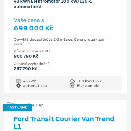
43 kWh Elektromotor 100 kW/136 k,
automatická
Vaše cena s
699 000 Kč
Obvyklá dodací lhůta 2-3 měsíce. Cena pro základní
1
verzi.
Původní cena s DPH
966 790 Kč
Cenové zvýhodnění
267 790 Kč
43 kWh
100 kW/136 k
automatická
Elektromobil
FAST LANE
Ford Transit Courier Van Trend
L1