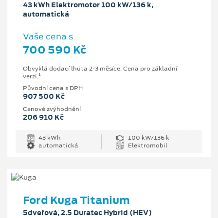
43 kWh Elektromotor 100 kW/136 k,
automatická
Vaše cena s
700 590 Kč
Obvyklá dodací lhůta 2-3 měsíce. Cena pro základní
1
verzi.
Původní cena s DPH
907 500 Kč
Cenové zvýhodnění
206 910 Kč
43 kWh
100 kW/136 k
automatická
Elektromobil
Ford Kuga Titanium
5dveřová, 2.5 Duratec Hybrid (HEV)