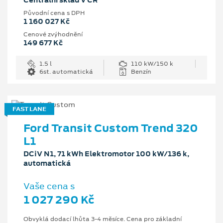
Centrální sklad v ČR
Původní cena s DPH
1 160 027 Kč
Cenové zvýhodnění
149 677 Kč
1.5 l
110 kW/150 k
6st. automatická
Benzín
FAST LANE
Ford Transit Custom Trend 320
L1
DCiV N1, 71 kWh Elektromotor 100 kW/136 k,
automatická
Vaše cena s
1 027 290 Kč
Obvyklá dodací lhůta 3-4 měsíce. Cena pro základní