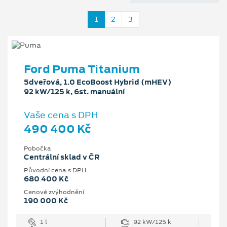
1
2
3
Ford Puma Titanium
5dveřová, 1.0 EcoBoost Hybrid (mHEV)
92 kW/125 k, 6st. manuální
Vaše cena s DPH
490 400 Kč
Pobočka
Centrální sklad v ČR
Původní cena s DPH
680 400 Kč
Cenové zvýhodnění
190 000 Kč
1 l
92 kW/125 k