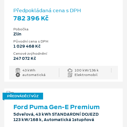
Předpokládaná cena s DPH
782 396 Kč
Pobočka
Zlín
Původní cena s DPH
1 029 468 Kč
Cenové zvýhodnění
247 072 Kč
43 kWh
100 kW/136 k
automatická
Elektromobil
PŘEDVÁDĚCÍ VŮZ
Ford Puma Gen-E Premium
5dveřová, 43 kWh STANDARDNÍ DOJEZD
123 kW/168 k, Automatická 1stupňová