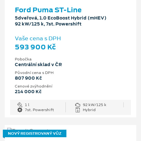
Ford Puma ST-Line
5dveřová, 1.0 EcoBoost Hybrid (mHEV)
92 kW/125 k, 7st. Powershift
Vaše cena s DPH
593 900 Kč
Pobočka
Centrální sklad v ČR
Původní cena s DPH
807 900 Kč
Cenové zvýhodnění
214 000 Kč
1 l
92 kW/125 k
7st. Powershift
Hybrid
NOVÝ REGISTROVANÝ VŮZ