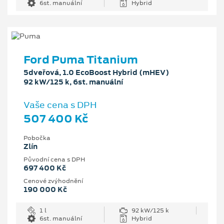
6st. manuální
Hybrid
Ford Puma Titanium
5dveřová, 1.0 EcoBoost Hybrid (mHEV)
92 kW/125 k, 6st. manuální
Vaše cena s DPH
507 400 Kč
Pobočka
Zlín
Původní cena s DPH
697 400 Kč
Cenové zvýhodnění
190 000 Kč
1 l
92 kW/125 k
6st. manuální
Hybrid