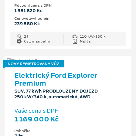
Původní cena s DPH
1 381 820 Kč
Cenové zvýhodnění
239 580 Kč
2 l
110 kW/150 k
6st. manuální
Nafta
NOVÝ REGISTROVANÝ VŮZ
Elektrický Ford Explorer
Premium
SUV, 77 kWh PRODLOUŽENÝ DOJEZD
250 kW/340 k, automatická, AWD
Vaše cena s DPH
1 169 000 Kč
Pobočka