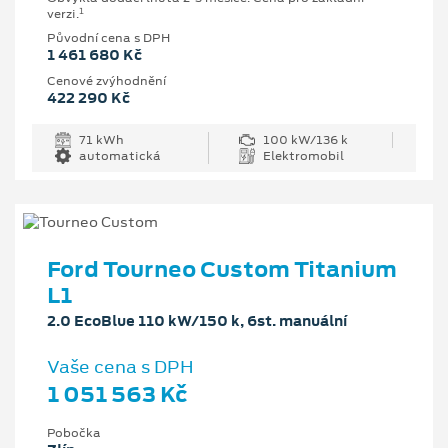
1
verzi.
Původní cena s DPH
1 461 680 Kč
Cenové zvýhodnění
422 290 Kč
71 kWh
100 kW/136 k
automatická
Elektromobil
Ford Tourneo Custom Titanium
L1
2.0 EcoBlue 110 kW/150 k, 6st. manuální
Vaše cena s DPH
1 051 563 Kč
Pobočka