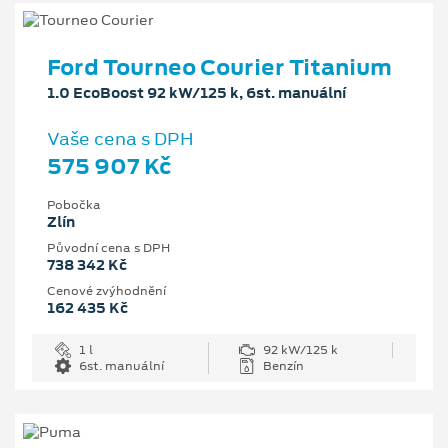
Ford Tourneo Courier Titanium
1.0 EcoBoost 92 kW/125 k, 6st. manuální
Vaše cena s DPH
575 907 Kč
Pobočka
Zlín
Původní cena s DPH
738 342 Kč
Cenové zvýhodnění
162 435 Kč
1 l
92 kW/125 k
6st. manuální
Benzín