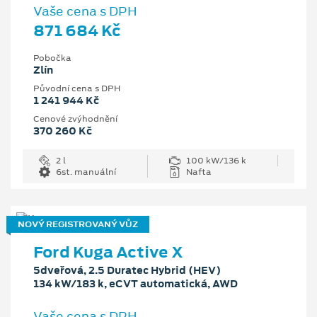
Vaše cena s DPH
871 684 Kč
Pobočka
Zlín
Původní cena s DPH
1 241 944 Kč
Cenové zvýhodnění
370 260 Kč
2 l
100 kW/136 k
6st. manuální
Nafta
NOVÝ REGISTROVANÝ VŮZ
Ford Kuga Active X
5dveřová, 2.5 Duratec Hybrid (HEV)
134 kW/183 k, eCVT automatická, AWD
Vaše cena s DPH