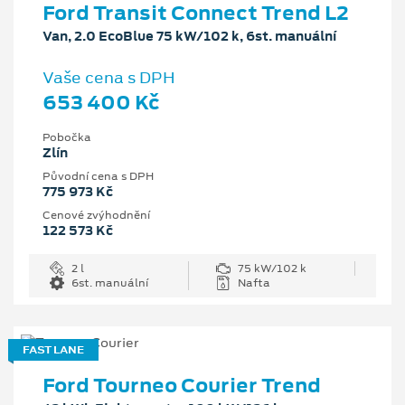
Ford Transit Connect Trend L2
Van, 2.0 EcoBlue 75 kW/102 k, 6st. manuální
Vaše cena s DPH
653 400 Kč
Pobočka
Zlín
Původní cena s DPH
775 973 Kč
Cenové zvýhodnění
122 573 Kč
2 l
75 kW/102 k
6st. manuální
Nafta
FAST LANE
Ford Tourneo Courier Trend