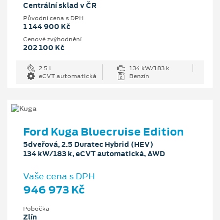
Centrální sklad v ČR
Původní cena s DPH
1 144 900 Kč
Cenové zvýhodnění
202 100 Kč
2.5 l
134 kW/183 k
eCVT automatická
Benzín
Ford Kuga Bluecruise Edition
5dveřová, 2.5 Duratec Hybrid (HEV)
134 kW/183 k, eCVT automatická, AWD
Vaše cena s DPH
946 973 Kč
Pobočka
Zlín