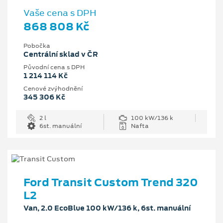
Vaše cena s DPH
868 808 Kč
Pobočka
Centrální sklad v ČR
Původní cena s DPH
1 214 114 Kč
Cenové zvýhodnění
345 306 Kč
2 l
100 kW/136 k
6st. manuální
Nafta
Ford Transit Custom Trend 320
L2
Van, 2.0 EcoBlue 100 kW/136 k, 6st. manuální