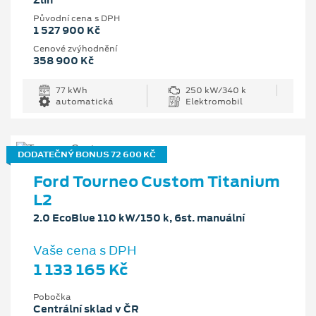
Zlín
Původní cena s DPH
1 527 900 Kč
Cenové zvýhodnění
358 900 Kč
77 kWh
250 kW/340 k
automatická
Elektromobil
DODATEČNÝ BONUS 72 600 KČ
Ford Tourneo Custom Titanium
L2
2.0 EcoBlue 110 kW/150 k, 6st. manuální
Vaše cena s DPH
1 133 165 Kč
Pobočka
Centrální sklad v ČR