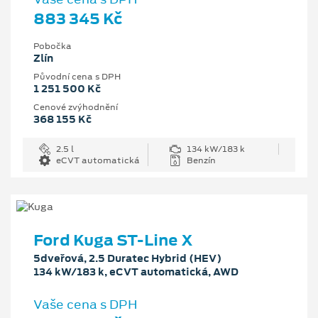
883 345 Kč
Pobočka
Zlín
Původní cena s DPH
1 251 500 Kč
Cenové zvýhodnění
368 155 Kč
2.5 l
134 kW/183 k
eCVT automatická
Benzín
Ford Kuga ST-Line X
5dveřová, 2.5 Duratec Hybrid (HEV)
134 kW/183 k, eCVT automatická, AWD
Vaše cena s DPH