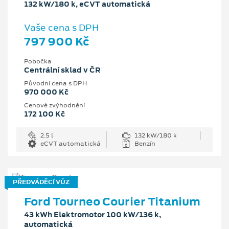
132 kW/180 k, eCVT automatická
Vaše cena s DPH
797 900 Kč
Pobočka
Centrální sklad v ČR
Původní cena s DPH
970 000 Kč
Cenové zvýhodnění
172 100 Kč
2.5 l
132 kW/180 k
eCVT automatická
Benzín
PŘEDVÁDĚCÍ VŮZ
Ford Tourneo Courier Titanium
43 kWh Elektromotor 100 kW/136 k,
automatická