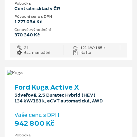
Pobočka
Centrální sklad v ČR
Původní cena s DPH
1 277 034 Kč
Cenové zvýhodnění
370 340 Kč
2 l
121 kW/165 k
6st. manuální
Nafta
Ford Kuga Active X
5dveřová, 2.5 Duratec Hybrid (HEV)
134 kW/183 k, eCVT automatická, AWD
Vaše cena s DPH
942 800 Kč
Pobočka