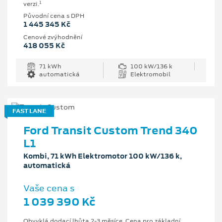
1
verzi.
Původní cena s DPH
1 445 345 Kč
Cenové zvýhodnění
418 055 Kč
71 kWh
100 kW/136 k
automatická
Elektromobil
FAST LANE
Ford Transit Custom Trend 340
L1
Kombi, 71 kWh Elektromotor 100 kW/136 k,
automatická
Vaše cena s
1 039 390 Kč
Obvyklá dodací lhůta 2-3 měsíce. Cena pro základní