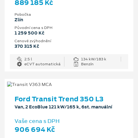
889 185 Kč
Pobočka
Zlín
Původní cena s DPH
1 259 500 Kč
Cenové zvýhodnění
370 315 Kč
2.5 l
134 kW/183 k
eCVT automatická
Benzín
Ford Transit Trend 350 L3
Van, 2 EcoBlue 121 kW/165 k, 6st. manuální
Vaše cena s DPH
906 694 Kč