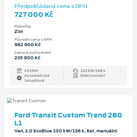
Předpokládaná cena s DPH
727 000 Kč
Pobočka
Zlín
Původní cena s DPH
962 900 Kč
Cenové zvýhodnění
235 900 Kč
43 kWh
123 kW/168 k
Automatická
Elektromobil
1stupňová
Ford Transit Custom Trend 280
L1
Van, 2.0 EcoBlue 100 kW/136 k, 6st. manuální