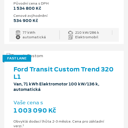
Původní cena s DPH
1 534 800 Kč
Cenové zvýhodnění
534 900 Kč
77 kWh
210 kW/286 k
automatická
Elektromobil
FAST LANE
Ford Transit Custom Trend 320
L1
Van, 71 kWh Elektromotor 100 kW/136 k,
automatická
Vaše cena s
1 003 090 Kč
Obvyklá dodací lhůta 2-3 měsíce. Cena pro základní
1
verzi.