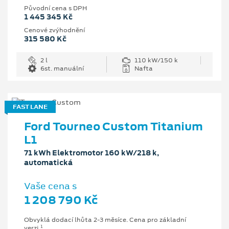
Původní cena s DPH
1 445 345 Kč
Cenové zvýhodnění
315 580 Kč
2 l
110 kW/150 k
6st. manuální
Nafta
FAST LANE
Ford Tourneo Custom Titanium
L1
71 kWh Elektromotor 160 kW/218 k,
automatická
Vaše cena s
1 208 790 Kč
Obvyklá dodací lhůta 2-3 měsíce. Cena pro základní
1
verzi.