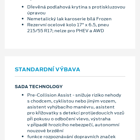
Dřevěná podlahová krytina s protiskluzovou
úpravou
Nemetalický lak karoserie bílá Frozen
Rezervní ocelové kolo 17" x 6.5, pneu
215/55 R17; nelze pro PHEV a AWD
STANDARDNÍ VÝBAVA
SADA TECHNOLOGY
Pre-Collision Assist - snižuje riziko nehody
s chodcem, cyklistou nebo jiným vozem,
asistent vyhýbacího manévru, asistent
pro křižovatky s detekcí protijedoucích vozů
při pokusu o odbočení vlevo, výstraha
v případě hrozícího nebezpečí, autonomní
nouzové brzdění
funkce rozpoznávání dopravních značek