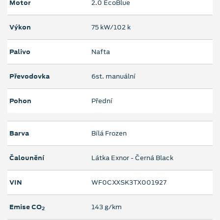
Motor
2.0 EcoBlue
Výkon
75 kW/102 k
Palivo
Nafta
Převodovka
6st. manuální
Pohon
Přední
Barva
Bílá Frozen
Čalounění
Látka Exnor - Černá Black
VIN
WF0CXXSK3TX001927
Emise CO
143 g/km
2