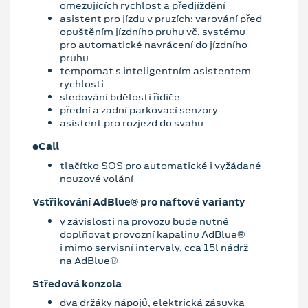
omezujících rychlost a předjíždění
asistent pro jízdu v pruzích: varování před
opuštěním jízdního pruhu vč. systému
pro automatické navrácení do jízdního
pruhu
tempomat s inteligentním asistentem
rychlosti
sledování bdělosti řidiče
přední a zadní parkovací senzory
asistent pro rozjezd do svahu
eCall
tlačítko SOS pro automatické i vyžádané
nouzové volání
Vstřikování AdBlue® pro naftové varianty
v závislosti na provozu bude nutné
doplňovat provozní kapalinu AdBlue®
i mimo servisní intervaly, cca 15l nádrž
na AdBlue®
Středová konzola
dva držáky nápojů, elektrická zásuvka