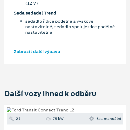
(12 V)
Sada sedadel Trend
sedadlo řidiče podélně a výškově
nastavitelné, sedadlo spolujezdce podélně
nastavitelné
Zobrazit další výbavu
Další vozy ihned k odběru
2 l
75 kW
6st. manuální