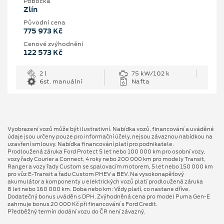
Pobočka
Zlín
Původní cena
775 973 Kč
Cenové zvýhodnění
122 573 Kč
2 l
75 kW/102 k
6st. manuální
Nafta
Vyobrazení vozů může být ilustrativní. Nabídka vozů, financování a uváděné
údaje jsou určeny pouze pro informační účely, nejsou závaznou nabídkou na
uzavření smlouvy. Nabídka financování platí pro podnikatele.
Prodloužená záruka Ford Protect 5 let nebo 100 000 km pro osobní vozy,
vozy řady Courier a Connect, 4 roky nebo 200 000 km pro modely Transit,
Ranger a vozy řady Custom se spalovacím motorem, 5 let nebo 150 000 km
pro vůz E-Transit a řadu Custom PHEV a BEV. Na vysokonapěťový
akumulátor a komponenty u elektrických vozů platí prodloužená záruka
8 let nebo 160 000 km. Doba nebo km: Vždy platí, co nastane dříve.
Dodatečný bonus uváděn s DPH. Zvýhodněná cena pro model Puma Gen⁠-⁠E
zahrnuje bonus 20 000 Kč při financování s Ford Credit.
Předběžný termín dodání vozu do ČR není závazný.