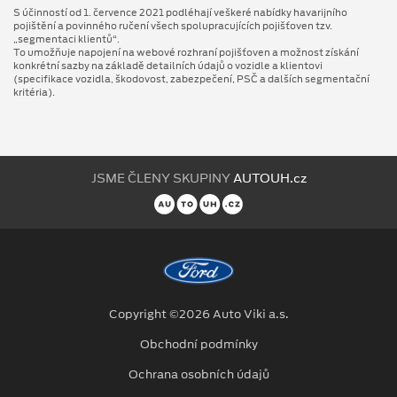
S účinností od 1. července 2021 podléhají veškeré nabídky havarijního
pojištění a povinného ručení všech spolupracujících pojišťoven tzv.
„segmentaci klientů“.
To umožňuje napojení na webové rozhraní pojišťoven a možnost získání
konkrétní sazby na základě detailních údajů o vozidle a klientovi
(specifikace vozidla, škodovost, zabezpečení, PSČ a dalších segmentační
kritéria).
JSME ČLENY SKUPINY
AUTOUH.cz
Copyright ©2026 Auto Viki a.s.
Obchodní podmínky
Ochrana osobních údajů