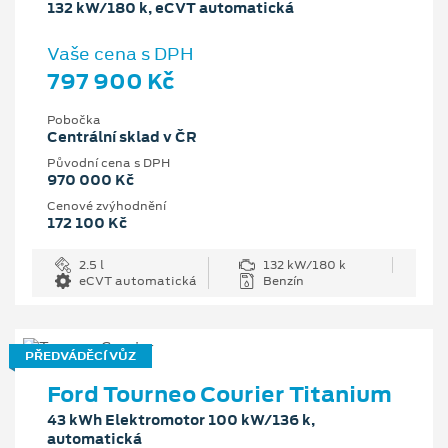
132 kW/180 k, eCVT automatická
Vaše cena s DPH
797 900 Kč
Pobočka
Centrální sklad v ČR
Původní cena s DPH
970 000 Kč
Cenové zvýhodnění
172 100 Kč
2.5 l
132 kW/180 k
eCVT automatická
Benzín
PŘEDVÁDĚCÍ VŮZ
Ford Tourneo Courier Titanium
43 kWh Elektromotor 100 kW/136 k,
automatická