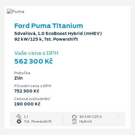
Ford Puma Titanium
5dveřová, 1.0 EcoBoost Hybrid (mHEV)
92 kW/125 k, 7st. Powershift
Vaše cena s DPH
562 300 Kč
Pobočka
Zlín
Původní cena s DPH
752 300 Kč
Cenové zvýhodnění
190 000 Kč
1 l
92 kW/125 k
7st. Powershift
Hybrid