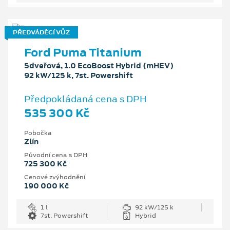
PŘEDVÁDĚCÍ VŮZ
Ford Puma Titanium
5dveřová, 1.0 EcoBoost Hybrid (mHEV)
92 kW/125 k, 7st. Powershift
Předpokládaná cena s DPH
535 300 Kč
Pobočka
Zlín
Původní cena s DPH
725 300 Kč
Cenové zvýhodnění
190 000 Kč
1 l
92 kW/125 k
7st. Powershift
Hybrid