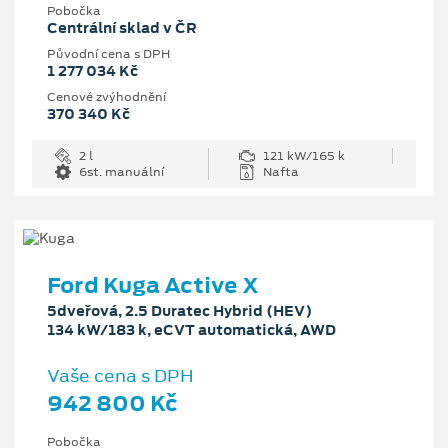
Pobočka
Centrální sklad v ČR
Původní cena s DPH
1 277 034 Kč
Cenové zvýhodnění
370 340 Kč
2 l
121 kW/165 k
6st. manuální
Nafta
Ford Kuga Active X
5dveřová, 2.5 Duratec Hybrid (HEV)
134 kW/183 k, eCVT automatická, AWD
Vaše cena s DPH
942 800 Kč
Pobočka