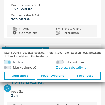
Původní cena s DPH
1 571 790 Kč
Cenové zvýhodnění
363 000 Kč
71 kWh
160 kW/218 k
automatická
Elektromobil
NOVÝ REGISTROVANÝ VŮZ
Tato stránka používá cookies, které slouží pro zlepšení uživatelského
zážitku, k analytice i cílení reklamy.
Ford Transit Trend 350 L3
Nutné
Statistické
Van, 2 EcoBlue 96 kW/130 k, 6st. manuální
Marketingové
Zobrazit detaily
Vaše cena s DPH
Odmítnout
Povolit vybrané
Povolit vše
1 210 484 Kč
Pobočka
Zlín