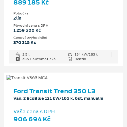
889 185 Kč
Pobočka
Zlín
Původní cena s DPH
1 259 500 Kč
Cenové zvýhodnění
370 315 Kč
2.5 l
134 kW/183 k
eCVT automatická
Benzín
Ford Transit Trend 350 L3
Van, 2 EcoBlue 121 kW/165 k, 6st. manuální
Vaše cena s DPH
906 694 Kč