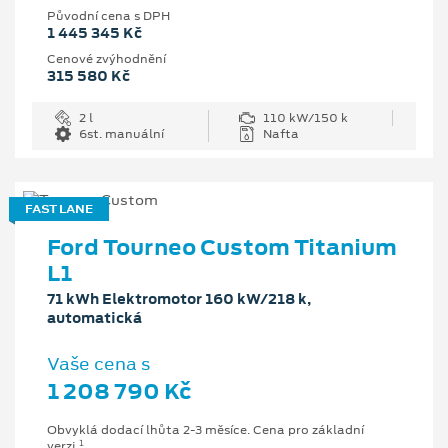
Původní cena s DPH
1 445 345 Kč
Cenové zvýhodnění
315 580 Kč
2 l
110 kW/150 k
6st. manuální
Nafta
FAST LANE
Ford Tourneo Custom Titanium
L1
71 kWh Elektromotor 160 kW/218 k,
automatická
Vaše cena s
1 208 790 Kč
Obvyklá dodací lhůta 2-3 měsíce. Cena pro základní
1
verzi.