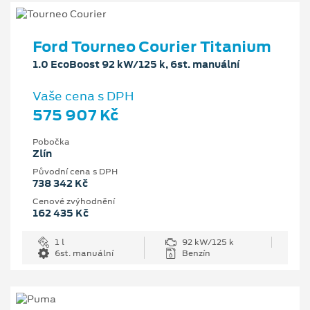
Ford Tourneo Courier Titanium
1.0 EcoBoost 92 kW/125 k, 6st. manuální
Vaše cena s DPH
575 907 Kč
Pobočka
Zlín
Původní cena s DPH
738 342 Kč
Cenové zvýhodnění
162 435 Kč
1 l
92 kW/125 k
6st. manuální
Benzín