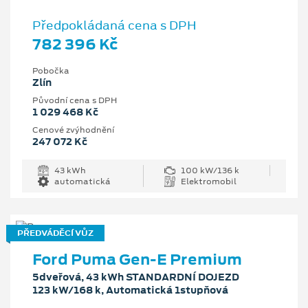
Předpokládaná cena s DPH
782 396 Kč
Pobočka
Zlín
Původní cena s DPH
1 029 468 Kč
Cenové zvýhodnění
247 072 Kč
43 kWh
100 kW/136 k
automatická
Elektromobil
PŘEDVÁDĚCÍ VŮZ
Ford Puma Gen-E Premium
5dveřová, 43 kWh STANDARDNÍ DOJEZD
123 kW/168 k, Automatická 1stupňová