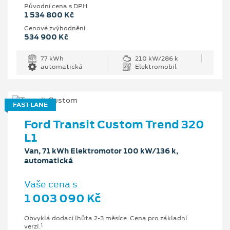
Původní cena s DPH
1 534 800 Kč
Cenové zvýhodnění
534 900 Kč
77 kWh
210 kW/286 k
automatická
Elektromobil
FAST LANE
Ford Transit Custom Trend 320
L1
Van, 71 kWh Elektromotor 100 kW/136 k,
automatická
Vaše cena s
1 003 090 Kč
Obvyklá dodací lhůta 2-3 měsíce. Cena pro základní
1
verzi.