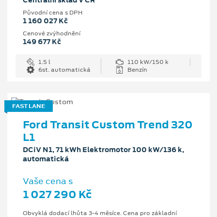
Centrální sklad v ČR
Původní cena s DPH
1 160 027 Kč
Cenové zvýhodnění
149 677 Kč
1.5 l
110 kW/150 k
6st. automatická
Benzín
FAST LANE
Ford Transit Custom Trend 320
L1
DCiV N1, 71 kWh Elektromotor 100 kW/136 k,
automatická
Vaše cena s
1 027 290 Kč
Obvyklá dodací lhůta 3-4 měsíce. Cena pro základní