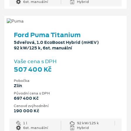
6st. manuální
Hybrid
Ford Puma Titanium
5dveřová, 1.0 EcoBoost Hybrid (mHEV)
92 kW/125 k, 6st. manuální
Vaše cena s DPH
507 400 Kč
Pobočka
Zlín
Původní cena s DPH
697 400 Kč
Cenové zvýhodnění
190 000 Kč
1 l
92 kW/125 k
6st. manuální
Hybrid