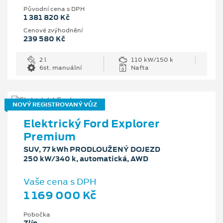
Původní cena s DPH
1 381 820 Kč
Cenové zvýhodnění
239 580 Kč
2 l
110 kW/150 k
6st. manuální
Nafta
NOVÝ REGISTROVANÝ VŮZ
Elektrický Ford Explorer
Premium
SUV, 77 kWh PRODLOUŽENÝ DOJEZD
250 kW/340 k, automatická, AWD
Vaše cena s DPH
1 169 000 Kč
Pobočka