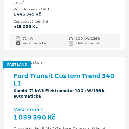
1
verzi.
Původní cena s DPH
1 445 345 Kč
Cenové zvýhodnění
418 055 Kč
71 kWh
100 kW/136 k
automatická
Elektromobil
FAST LANE
Ford Transit Custom Trend 340
L1
Kombi, 71 kWh Elektromotor 100 kW/136 k,
automatická
Vaše cena s
1 039 390 Kč
Obvyklá dodací lhůta 2-3 měsíce. Cena pro základní