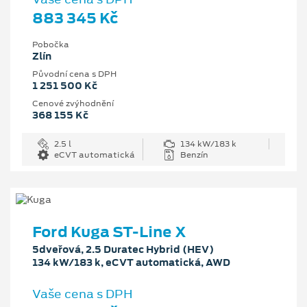
883 345 Kč
Pobočka
Zlín
Původní cena s DPH
1 251 500 Kč
Cenové zvýhodnění
368 155 Kč
2.5 l
134 kW/183 k
eCVT automatická
Benzín
Ford Kuga ST-Line X
5dveřová, 2.5 Duratec Hybrid (HEV)
134 kW/183 k, eCVT automatická, AWD
Vaše cena s DPH