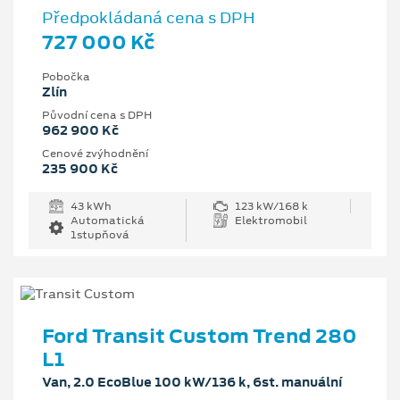
Předpokládaná cena s DPH
727 000 Kč
Pobočka
Zlín
Původní cena s DPH
962 900 Kč
Cenové zvýhodnění
235 900 Kč
43 kWh
123 kW/168 k
Automatická
Elektromobil
1stupňová
Ford Transit Custom Trend 280
L1
Van, 2.0 EcoBlue 100 kW/136 k, 6st. manuální