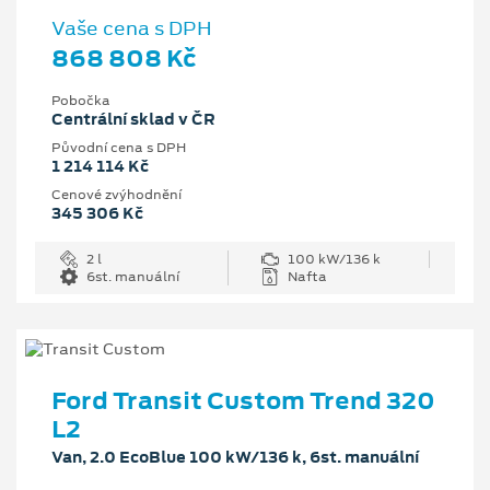
Vaše cena s DPH
868 808 Kč
Pobočka
Centrální sklad v ČR
Původní cena s DPH
1 214 114 Kč
Cenové zvýhodnění
345 306 Kč
2 l
100 kW/136 k
6st. manuální
Nafta
Ford Transit Custom Trend 320
L2
Van, 2.0 EcoBlue 100 kW/136 k, 6st. manuální