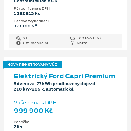
Centrální sklad v ČR
Původní cena s DPH
1 332 815 Kč
Cenové zvýhodnění
373 188 Kč
2 l
100 kW/136 k
6st. manuální
Nafta
NOVÝ REGISTROVANÝ VŮZ
Elektrický Ford Capri Premium
5dveřová, 77 kWh prodloužený dojezd
210 kW/286 k, automatická
Vaše cena s DPH
999 900 Kč
Pobočka
Zlín