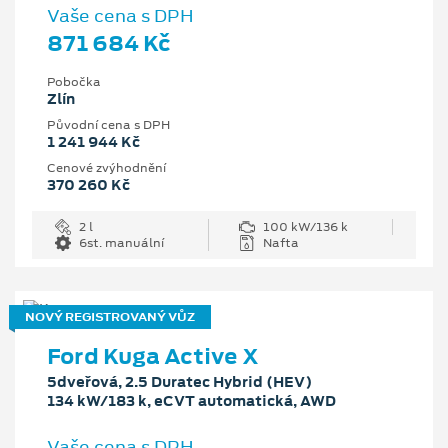
Vaše cena s DPH
871 684 Kč
Pobočka
Zlín
Původní cena s DPH
1 241 944 Kč
Cenové zvýhodnění
370 260 Kč
2 l
100 kW/136 k
6st. manuální
Nafta
NOVÝ REGISTROVANÝ VŮZ
Ford Kuga Active X
5dveřová, 2.5 Duratec Hybrid (HEV)
134 kW/183 k, eCVT automatická, AWD
Vaše cena s DPH