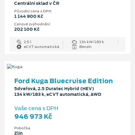
Centrální sklad v ČR
Původní cena s DPH
1 144 900 Kč
Cenové zvýhodnění
202 100 Kč
2.5 l
134 kW/183 k
eCVT automatická
Benzín
Ford Kuga Bluecruise Edition
5dveřová, 2.5 Duratec Hybrid (HEV)
134 kW/183 k, eCVT automatická, AWD
Vaše cena s DPH
946 973 Kč
Pobočka
Zlín