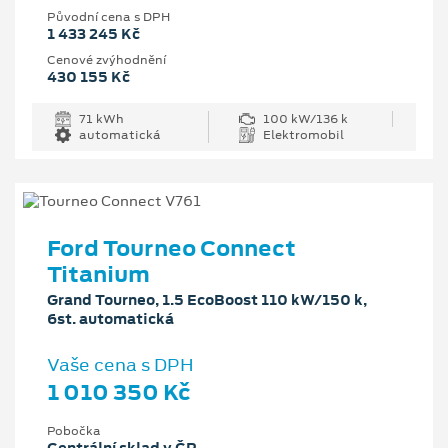
Původní cena s DPH
1 433 245 Kč
Cenové zvýhodnění
430 155 Kč
71 kWh
100 kW/136 k
automatická
Elektromobil
Ford Tourneo Connect
Titanium
Grand Tourneo, 1.5 EcoBoost 110 kW/150 k,
6st. automatická
Vaše cena s DPH
1 010 350 Kč
Pobočka