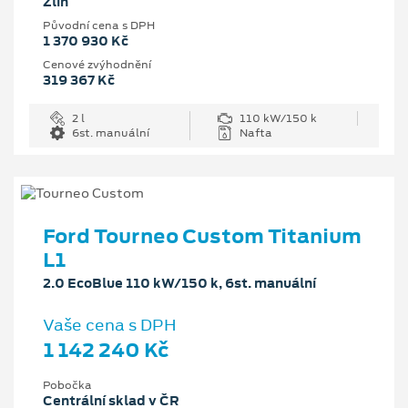
Zlín
Původní cena s DPH
1 370 930 Kč
Cenové zvýhodnění
319 367 Kč
2 l
110 kW/150 k
6st. manuální
Nafta
Ford Tourneo Custom Titanium
L1
2.0 EcoBlue 110 kW/150 k, 6st. manuální
Vaše cena s DPH
1 142 240 Kč
Pobočka
Centrální sklad v ČR