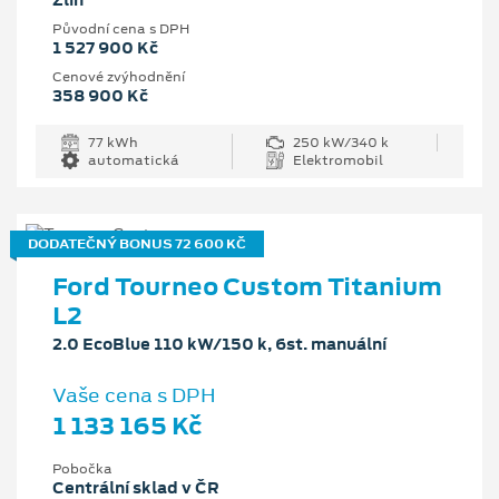
Zlín
Původní cena s DPH
1 527 900 Kč
Cenové zvýhodnění
358 900 Kč
77 kWh
250 kW/340 k
automatická
Elektromobil
DODATEČNÝ BONUS 72 600 KČ
Ford Tourneo Custom Titanium
L2
2.0 EcoBlue 110 kW/150 k, 6st. manuální
Vaše cena s DPH
1 133 165 Kč
Pobočka
Centrální sklad v ČR