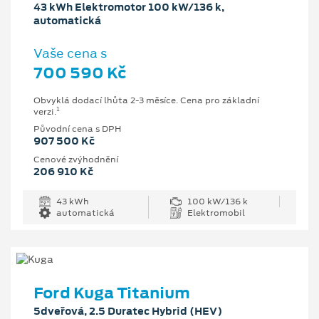
43 kWh Elektromotor 100 kW/136 k,
automatická
Vaše cena s
700 590 Kč
Obvyklá dodací lhůta 2-3 měsíce. Cena pro základní
1
verzi.
Původní cena s DPH
907 500 Kč
Cenové zvýhodnění
206 910 Kč
43 kWh
100 kW/136 k
automatická
Elektromobil
Ford Kuga Titanium
5dveřová, 2.5 Duratec Hybrid (HEV)