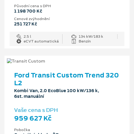
Původní cena s DPH
1 198 700 Kč
Cenové zvýhodnění
251 727 Kč
2.5 l
134 kW/183 k
eCVT automatická
Benzín
Ford Transit Custom Trend 320
L2
Kombi Van, 2.0 EcoBlue 100 kW/136 k,
6st. manuální
Vaše cena s DPH
959 627 Kč
Pobočka