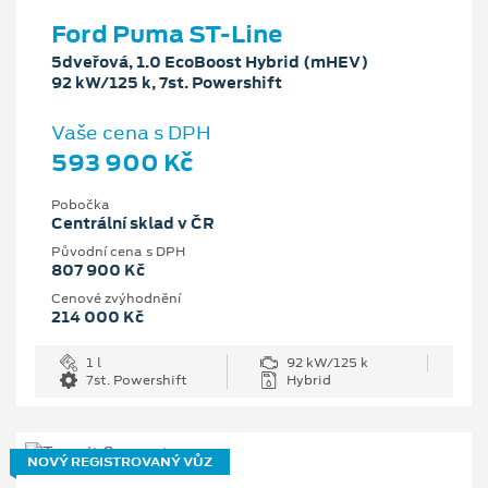
Ford Puma ST-Line
5dveřová, 1.0 EcoBoost Hybrid (mHEV)
92 kW/125 k, 7st. Powershift
Vaše cena s DPH
593 900 Kč
Pobočka
Centrální sklad v ČR
Původní cena s DPH
807 900 Kč
Cenové zvýhodnění
214 000 Kč
1 l
92 kW/125 k
7st. Powershift
Hybrid
NOVÝ REGISTROVANÝ VŮZ