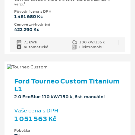
1
verzi.
Původní cena s DPH
1 461 680 Kč
Cenové zvýhodnění
422 290 Kč
71 kWh
100 kW/136 k
automatická
Elektromobil
Ford Tourneo Custom Titanium
L1
2.0 EcoBlue 110 kW/150 k, 6st. manuální
Vaše cena s DPH
1 051 563 Kč
Pobočka