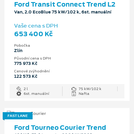
Ford Transit Connect Trend L2
Van, 2.0 EcoBlue 75 kW/102 k, 6st. manuální
Vaše cena s DPH
653 400 Kč
Pobočka
Zlín
Původní cena s DPH
775 973 Kč
Cenové zvýhodnění
122 573 Kč
2 l
75 kW/102 k
6st. manuální
Nafta
FAST LANE
Ford Tourneo Courier Trend