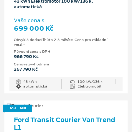
43 kWh Elektromotor 100 kW/136 k,
automatická
Vaše cena s
699 000 Kč
Obvyklá dodací lhůta 2-3 měsíce. Cena pro základní
1
verzi.
Původní cena s DPH
966 790 Kč
Cenové zvýhodnění
267 790 Kč
43 kWh
100 kW/136 k
automatická
Elektromobil
FAST LANE
Ford Transit Courier Van Trend
L1