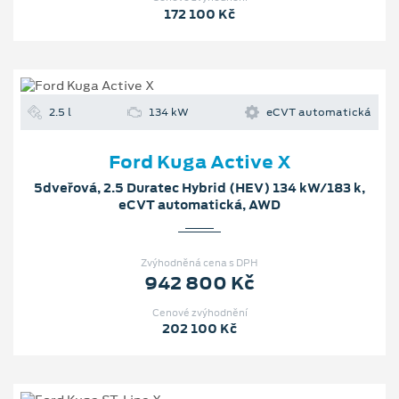
172 100 Kč
2.5 l
134 kW
eCVT automatická
Ford Kuga Active X
5dveřová, 2.5 Duratec Hybrid (HEV) 134 kW/183 k,
eCVT automatická, AWD
Zvýhodněná cena s DPH
942 800 Kč
Cenové zvýhodnění
202 100 Kč