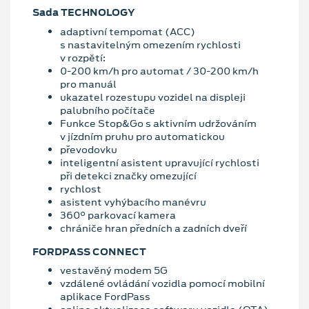
Sada TECHNOLOGY
adaptivní tempomat (ACC)
s nastavitelným omezením rychlosti
v rozpětí:
0-200 km/h pro automat / 30-200 km/h
pro manuál
ukazatel rozestupu vozidel na displeji
palubního počítače
Funkce Stop&Go s aktivním udržováním
v jízdním pruhu pro automatickou
převodovku
inteligentní asistent upravující rychlosti
při detekci značky omezující
rychlost
asistent vyhýbacího manévru
360° parkovací kamera
chrániče hran předních a zadních dveří
FORDPASS CONNECT
vestavěný modem 5G
vzdálené ovládání vozidla pomocí mobilní
aplikace FordPass