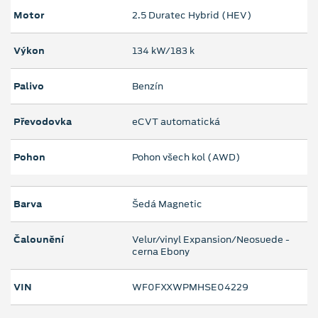
Motor
2.5 Duratec Hybrid (HEV)
Výkon
134 kW/183 k
Palivo
Benzín
Převodovka
eCVT automatická
Pohon
Pohon všech kol (AWD)
Barva
Šedá Magnetic
Čalounění
Velur/vinyl Expansion/Neosuede -
cerna Ebony
VIN
WF0FXXWPMHSE04229