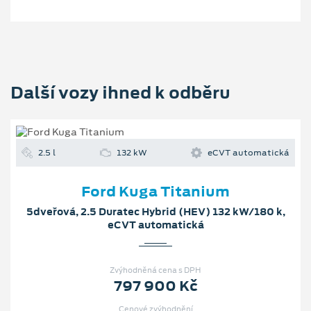
Další vozy ihned k odběru
2.5 l
132 kW
eCVT automatická
Ford Kuga Titanium
5dveřová, 2.5 Duratec Hybrid (HEV) 132 kW/180 k,
eCVT automatická
Zvýhodněná cena s DPH
797 900 Kč
Cenové zvýhodnění