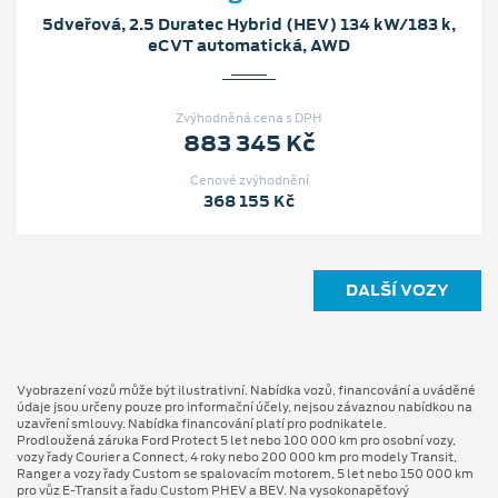
5dveřová, 2.5 Duratec Hybrid (HEV) 134 kW/183 k,
eCVT automatická, AWD
Zvýhodněná cena s DPH
883 345 Kč
Cenové zvýhodnění
368 155 Kč
DALŠÍ VOZY
Vyobrazení vozů může být ilustrativní. Nabídka vozů, financování a uváděné
údaje jsou určeny pouze pro informační účely, nejsou závaznou nabídkou na
uzavření smlouvy. Nabídka financování platí pro podnikatele.
Prodloužená záruka Ford Protect 5 let nebo 100 000 km pro osobní vozy,
vozy řady Courier a Connect, 4 roky nebo 200 000 km pro modely Transit,
Ranger a vozy řady Custom se spalovacím motorem, 5 let nebo 150 000 km
pro vůz E-Transit a řadu Custom PHEV a BEV. Na vysokonapěťový