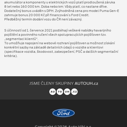
akumulátor a komponenty u elektrických vozů platí prodloužená záruka
8 let nebo 160 000 km. Doba nebo km: Vždy platí, co nastane dříve.
Dodatečný bonus uváděn s DPH. Zvýhodněná cena pro model Puma Gen⁠-⁠E
zahrnuje bonus 20 000 Kč při financování s Ford Credit.
Předběžný termín dodání vozu do ČR není závazný.
S účinností od 1. července 2021 podléhají veškeré nabídky havarijního
pojištění a povinného ručení všech spolupracujících pojišťoven tzv.
„segmentaci klientů“.
To umožňuje napojení na webové rozhraní pojišťoven a možnost získání
konkrétní sazby na základě detailních údajů o vozidle a klientovi
(specifikace vozidla, škodovost, zabezpečení, PSČ a dalších segmentační
kritéria).
JSME ČLENY SKUPINY
AUTOUH.cz
Copyright ©2026 Auto Viki a.s.