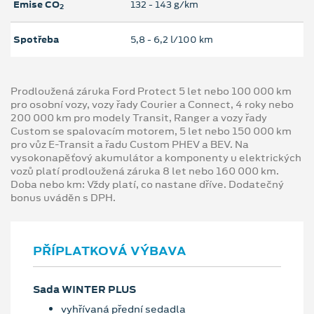
Emise CO
132 ‐ 143 g/km
2
Spotřeba
5,8 ‐ 6,2 l/100 km
Prodloužená záruka Ford Protect 5 let nebo 100 000 km
pro osobní vozy, vozy řady Courier a Connect, 4 roky nebo
200 000 km pro modely Transit, Ranger a vozy řady
Custom se spalovacím motorem, 5 let nebo 150 000 km
pro vůz E-Transit a řadu Custom PHEV a BEV. Na
vysokonapěťový akumulátor a komponenty u elektrických
vozů platí prodloužená záruka 8 let nebo 160 000 km.
Doba nebo km: Vždy platí, co nastane dříve. Dodatečný
bonus uváděn s DPH.
PŘÍPLATKOVÁ VÝBAVA
Sada WINTER PLUS
vyhřívaná přední sedadla