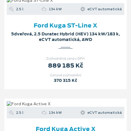
2.5 l
134 kW
eCVT automatická
Ford Kuga ST-Line X
5dveřová, 2.5 Duratec Hybrid (HEV) 134 kW/183 k,
eCVT automatická, AWD
Zvýhodněná cena s DPH
889 185 Kč
Cenové zvýhodnění
370 315 Kč
2.5 l
134 kW
eCVT automatická
Ford Kuga Active X