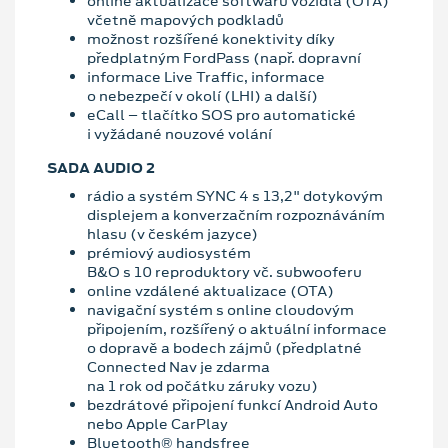
online aktualizace softwaru vozidla (OTA)
včetně mapových podkladů
možnost rozšířené konektivity díky
předplatným FordPass (např. dopravní
informace Live Traffic, informace
o nebezpečí v okolí (LHI) a další)
eCall – tlačítko SOS pro automatické
i vyžádané nouzové volání
SADA AUDIO 2
rádio a systém SYNC 4 s 13,2" dotykovým
displejem a konverzačním rozpoznáváním
hlasu (v českém jazyce)
prémiový audiosystém
B&O s 10 reproduktory vč. subwooferu
online vzdálené aktualizace (OTA)
navigační systém s online cloudovým
připojením, rozšířený o aktuální informace
o dopravě a bodech zájmů (předplatné
Connected Nav je zdarma
na 1 rok od počátku záruky vozu)
bezdrátové připojení funkcí Android Auto
nebo Apple CarPlay
Bluetooth® handsfree