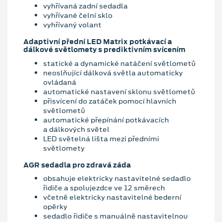
vyhřívaná zadní sedadla
vyhřívané čelní sklo
vyhřívaný volant
Adaptivní přední LED Matrix potkávací a
dálkové světlomety s prediktivním svícením
statické a dynamické natáčení světlometů
neoslňující dálková světla automaticky
ovládaná
automatické nastavení sklonu světlometů
přisvícení do zatáček pomocí hlavních
světlometů
automatické přepínání potkávacích
a dálkových světel
LED světelná lišta mezi předními
světlomety
AGR sedadla pro zdravá záda
obsahuje elektricky nastavitelné sedadlo
řidiče a spolujezdce ve 12 směrech
včetně elektricky nastavitelné bederní
opěrky
sedadlo řidiče s manuálně nastavitelnou