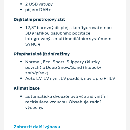
2 USB vstupy
příjem DAB+
Digitální přístrojový štít
12,3" barevný displej s konfigurovatelnou
3D grafikou palubního počítače
integrovaný s multimediálním systémem
SYNC 4
Přepínatelné jízdní režimy
Normal, Eco, Sport, Slippery (kluzký
povrch) a Deep Snow/Sand (hluboký
sníh/písek)
Auto EV, EV nyní, EV později, navíc pro PHEV
Klimatizace
automatická dvouzónová včetně vnitřní
recirkulace vzduchu. Obsahuje zadní
výdechy.
Zobrazit další výbavu