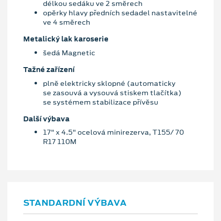
délkou sedáku ve 2 směrech
opěrky hlavy předních sedadel nastavitelné
ve 4 směrech
Metalický lak karoserie
šedá Magnetic
Tažné zařízení
plně elektricky sklopné (automaticky
se zasouvá a vysouvá stiskem tlačítka)
se systémem stabilizace přívěsu
Další výbava
17" x 4.5" ocelová minirezerva, T155/ 70
R17 110M
STANDARDNÍ VÝBAVA