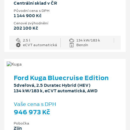
Centrální sklad v ČR
Původní cena s DPH
1 144 900 Kč
Cenové zvýhodnění
202 100 Kč
2.5 l
134 kW/183 k
eCVT automatická
Benzín
Ford Kuga Bluecruise Edition
5dveřová, 2.5 Duratec Hybrid (HEV)
134 kW/183 k, eCVT automatická, AWD
Vaše cena s DPH
946 973 Kč
Pobočka
Zlín