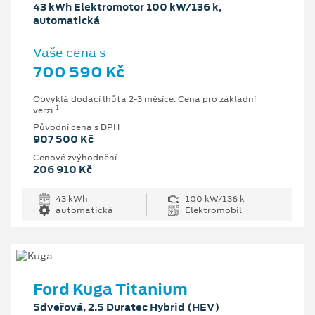
43 kWh Elektromotor 100 kW/136 k,
automatická
Vaše cena s
700 590 Kč
Obvyklá dodací lhůta 2-3 měsíce. Cena pro základní
1
verzi.
Původní cena s DPH
907 500 Kč
Cenové zvýhodnění
206 910 Kč
43 kWh
100 kW/136 k
automatická
Elektromobil
Ford Kuga Titanium
5dveřová, 2.5 Duratec Hybrid (HEV)