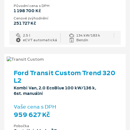
Původní cena s DPH
1 198 700 Kč
Cenové zvýhodnění
251 727 Kč
2.5 l
134 kW/183 k
eCVT automatická
Benzín
Ford Transit Custom Trend 320
L2
Kombi Van, 2.0 EcoBlue 100 kW/136 k,
6st. manuální
Vaše cena s DPH
959 627 Kč
Pobočka