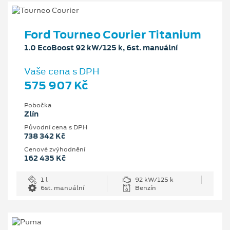
Ford Tourneo Courier Titanium
1.0 EcoBoost 92 kW/125 k, 6st. manuální
Vaše cena s DPH
575 907 Kč
Pobočka
Zlín
Původní cena s DPH
738 342 Kč
Cenové zvýhodnění
162 435 Kč
1 l
92 kW/125 k
6st. manuální
Benzín