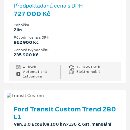
Předpokládaná cena s DPH
727 000 Kč
Pobočka
Zlín
Původní cena s DPH
962 900 Kč
Cenové zvýhodnění
235 900 Kč
43 kWh
123 kW/168 k
Automatická
Elektromobil
1stupňová
Ford Transit Custom Trend 280
L1
Van, 2.0 EcoBlue 100 kW/136 k, 6st. manuální