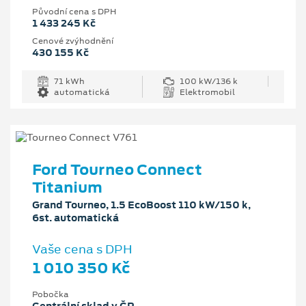
Původní cena s DPH
1 433 245 Kč
Cenové zvýhodnění
430 155 Kč
71 kWh
100 kW/136 k
automatická
Elektromobil
Ford Tourneo Connect
Titanium
Grand Tourneo, 1.5 EcoBoost 110 kW/150 k,
6st. automatická
Vaše cena s DPH
1 010 350 Kč
Pobočka