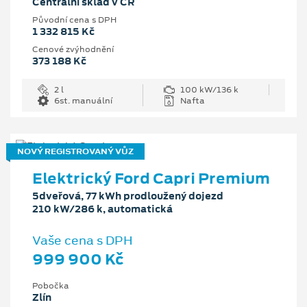
Centrální sklad v ČR
Původní cena s DPH
1 332 815 Kč
Cenové zvýhodnění
373 188 Kč
2 l
100 kW/136 k
6st. manuální
Nafta
NOVÝ REGISTROVANÝ VŮZ
Elektrický Ford Capri Premium
5dveřová, 77 kWh prodloužený dojezd
210 kW/286 k, automatická
Vaše cena s DPH
999 900 Kč
Pobočka
Zlín