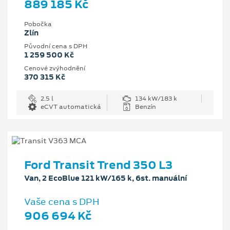
889 185 Kč
Pobočka
Zlín
Původní cena s DPH
1 259 500 Kč
Cenové zvýhodnění
370 315 Kč
2.5 l
134 kW/183 k
eCVT automatická
Benzín
Ford Transit Trend 350 L3
Van, 2 EcoBlue 121 kW/165 k, 6st. manuální
Vaše cena s DPH
906 694 Kč