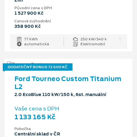
Zlín
Původní cena s DPH
1 527 900 Kč
Cenové zvýhodnění
358 900 Kč
77 kWh
250 kW/340 k
automatická
Elektromobil
DODATEČNÝ BONUS 72 600 KČ
Ford Tourneo Custom Titanium
L2
2.0 EcoBlue 110 kW/150 k, 6st. manuální
Vaše cena s DPH
1 133 165 Kč
Pobočka
Centrální sklad v ČR