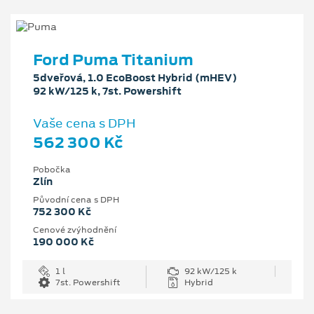
Ford Puma Titanium
5dveřová, 1.0 EcoBoost Hybrid (mHEV)
92 kW/125 k, 7st. Powershift
Vaše cena s DPH
562 300 Kč
Pobočka
Zlín
Původní cena s DPH
752 300 Kč
Cenové zvýhodnění
190 000 Kč
1 l
92 kW/125 k
7st. Powershift
Hybrid