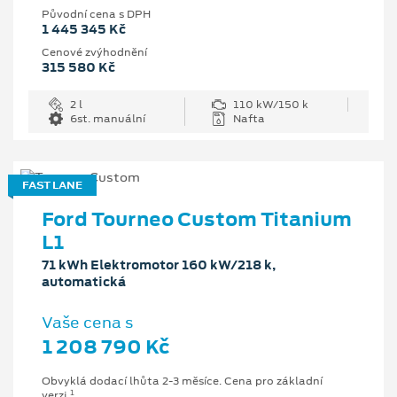
Původní cena s DPH
1 445 345 Kč
Cenové zvýhodnění
315 580 Kč
2 l
110 kW/150 k
6st. manuální
Nafta
FAST LANE
Ford Tourneo Custom Titanium
L1
71 kWh Elektromotor 160 kW/218 k,
automatická
Vaše cena s
1 208 790 Kč
Obvyklá dodací lhůta 2-3 měsíce. Cena pro základní
1
verzi.