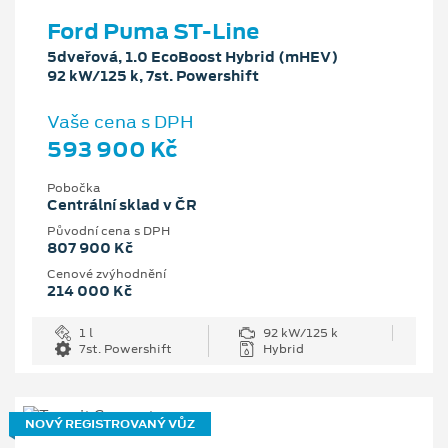
Ford Puma ST-Line
5dveřová, 1.0 EcoBoost Hybrid (mHEV)
92 kW/125 k, 7st. Powershift
Vaše cena s DPH
593 900 Kč
Pobočka
Centrální sklad v ČR
Původní cena s DPH
807 900 Kč
Cenové zvýhodnění
214 000 Kč
1 l
92 kW/125 k
7st. Powershift
Hybrid
NOVÝ REGISTROVANÝ VŮZ