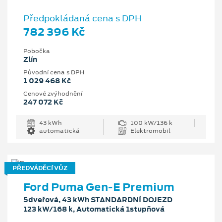
Předpokládaná cena s DPH
782 396 Kč
Pobočka
Zlín
Původní cena s DPH
1 029 468 Kč
Cenové zvýhodnění
247 072 Kč
43 kWh
100 kW/136 k
automatická
Elektromobil
PŘEDVÁDĚCÍ VŮZ
Ford Puma Gen-E Premium
5dveřová, 43 kWh STANDARDNÍ DOJEZD
123 kW/168 k, Automatická 1stupňová