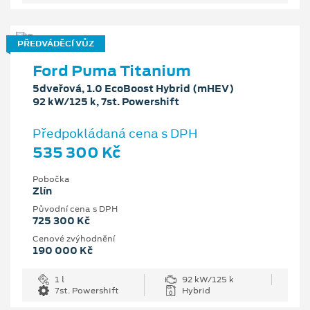
PŘEDVÁDĚCÍ VŮZ
Ford Puma Titanium
5dveřová, 1.0 EcoBoost Hybrid (mHEV)
92 kW/125 k, 7st. Powershift
Předpokládaná cena s DPH
535 300 Kč
Pobočka
Zlín
Původní cena s DPH
725 300 Kč
Cenové zvýhodnění
190 000 Kč
1 l
92 kW/125 k
7st. Powershift
Hybrid