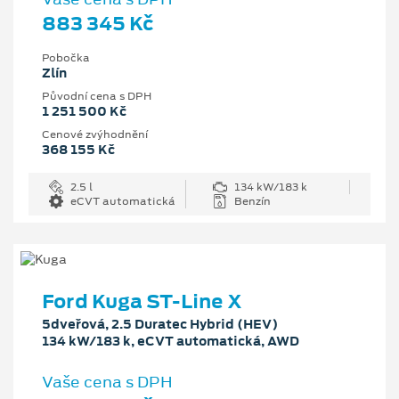
883 345 Kč
Pobočka
Zlín
Původní cena s DPH
1 251 500 Kč
Cenové zvýhodnění
368 155 Kč
2.5 l
134 kW/183 k
eCVT automatická
Benzín
Ford Kuga ST-Line X
5dveřová, 2.5 Duratec Hybrid (HEV)
134 kW/183 k, eCVT automatická, AWD
Vaše cena s DPH