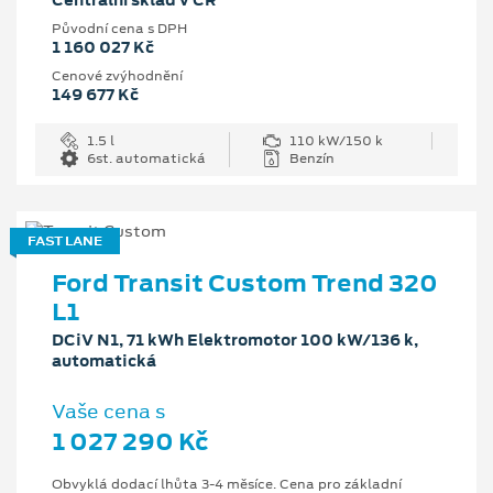
Centrální sklad v ČR
Původní cena s DPH
1 160 027 Kč
Cenové zvýhodnění
149 677 Kč
1.5 l
110 kW/150 k
6st. automatická
Benzín
FAST LANE
Ford Transit Custom Trend 320
L1
DCiV N1, 71 kWh Elektromotor 100 kW/136 k,
automatická
Vaše cena s
1 027 290 Kč
Obvyklá dodací lhůta 3-4 měsíce. Cena pro základní