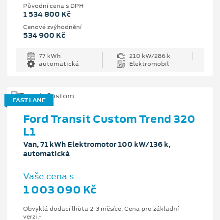
Původní cena s DPH
1 534 800 Kč
Cenové zvýhodnění
534 900 Kč
77 kWh
210 kW/286 k
automatická
Elektromobil
FAST LANE
Ford Transit Custom Trend 320
L1
Van, 71 kWh Elektromotor 100 kW/136 k,
automatická
Vaše cena s
1 003 090 Kč
Obvyklá dodací lhůta 2-3 měsíce. Cena pro základní
1
verzi.