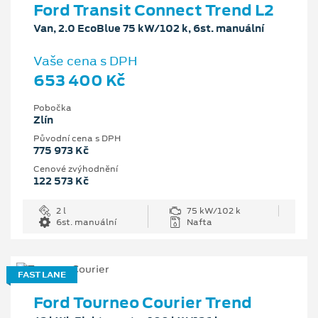
Ford Transit Connect Trend L2
Van, 2.0 EcoBlue 75 kW/102 k, 6st. manuální
Vaše cena s DPH
653 400 Kč
Pobočka
Zlín
Původní cena s DPH
775 973 Kč
Cenové zvýhodnění
122 573 Kč
2 l
75 kW/102 k
6st. manuální
Nafta
FAST LANE
Ford Tourneo Courier Trend