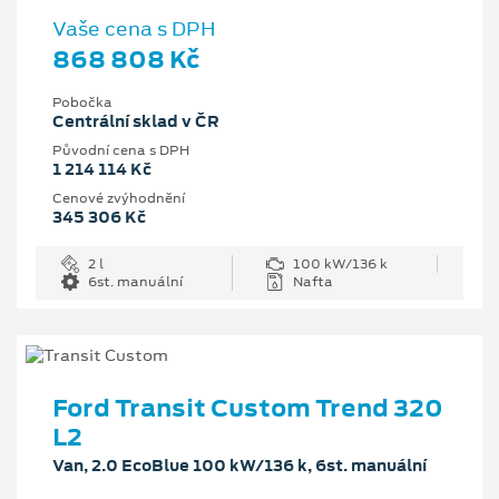
Vaše cena s DPH
868 808 Kč
Pobočka
Centrální sklad v ČR
Původní cena s DPH
1 214 114 Kč
Cenové zvýhodnění
345 306 Kč
2 l
100 kW/136 k
6st. manuální
Nafta
Ford Transit Custom Trend 320
L2
Van, 2.0 EcoBlue 100 kW/136 k, 6st. manuální