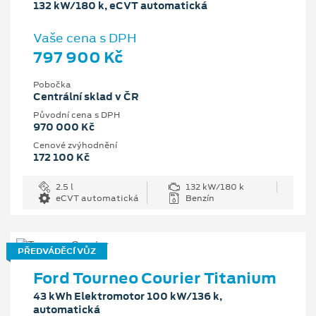
132 kW/180 k, eCVT automatická
Vaše cena s DPH
797 900 Kč
Pobočka
Centrální sklad v ČR
Původní cena s DPH
970 000 Kč
Cenové zvýhodnění
172 100 Kč
2.5 l
132 kW/180 k
eCVT automatická
Benzín
PŘEDVÁDĚCÍ VŮZ
Ford Tourneo Courier Titanium
43 kWh Elektromotor 100 kW/136 k,
automatická