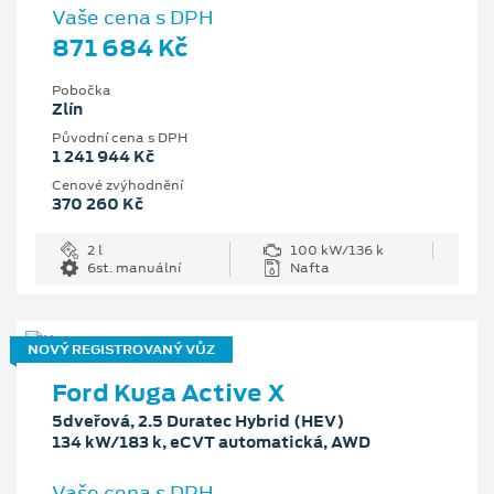
Vaše cena s DPH
871 684 Kč
Pobočka
Zlín
Původní cena s DPH
1 241 944 Kč
Cenové zvýhodnění
370 260 Kč
2 l
100 kW/136 k
6st. manuální
Nafta
NOVÝ REGISTROVANÝ VŮZ
Ford Kuga Active X
5dveřová, 2.5 Duratec Hybrid (HEV)
134 kW/183 k, eCVT automatická, AWD
Vaše cena s DPH