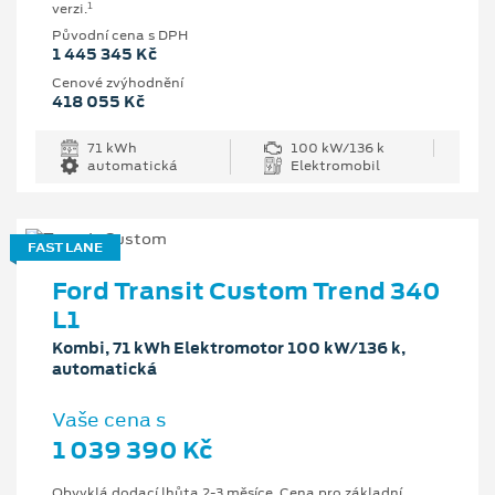
1
verzi.
Původní cena s DPH
1 445 345 Kč
Cenové zvýhodnění
418 055 Kč
71 kWh
100 kW/136 k
automatická
Elektromobil
FAST LANE
Ford Transit Custom Trend 340
L1
Kombi, 71 kWh Elektromotor 100 kW/136 k,
automatická
Vaše cena s
1 039 390 Kč
Obvyklá dodací lhůta 2-3 měsíce. Cena pro základní