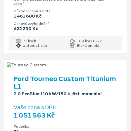
1
verzi.
Původní cena s DPH
1 461 680 Kč
Cenové zvýhodnění
422 290 Kč
71 kWh
100 kW/136 k
automatická
Elektromobil
Ford Tourneo Custom Titanium
L1
2.0 EcoBlue 110 kW/150 k, 6st. manuální
Vaše cena s DPH
1 051 563 Kč
Pobočka