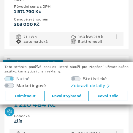
Původní cena s DPH
1 571 790 Kč
Cenové zvýhodnění
363 000 Kč
71 kWh
160 kW/218 k
automatická
Elektromobil
NOVÝ REGISTROVANÝ VŮZ
Tato stránka používá cookies, které slouží pro zlepšení uživatelského
zážitku, k analytice i cílení reklamy.
Ford Transit Trend 350 L3
Nutné
Statistické
Van, 2 EcoBlue 96 kW/130 k, 6st. manuální
Marketingové
Zobrazit detaily
Vaše cena s DPH
Odmítnout
Povolit vybrané
Povolit vše
1 210 484 Kč
Pobočka
Zlín