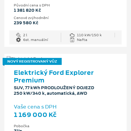
Původní cena s DPH
1 381 820 Kč
Cenové zvýhodnění
239 580 Kč
2 l
110 kW/150 k
6st. manuální
Nafta
NOVÝ REGISTROVANÝ VŮZ
Elektrický Ford Explorer
Premium
SUV, 77 kWh PRODLOUŽENÝ DOJEZD
250 kW/340 k, automatická, AWD
Vaše cena s DPH
1 169 000 Kč
Pobočka