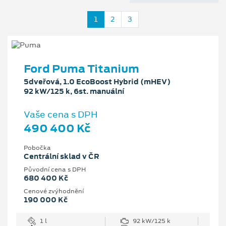
1
2
3
Ford Puma Titanium
5dveřová, 1.0 EcoBoost Hybrid (mHEV)
92 kW/125 k, 6st. manuální
Vaše cena s DPH
490 400 Kč
Pobočka
Centrální sklad v ČR
Původní cena s DPH
680 400 Kč
Cenové zvýhodnění
190 000 Kč
1 l
92 kW/125 k