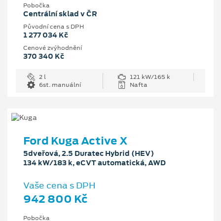
Pobočka
Centrální sklad v ČR
Původní cena s DPH
1 277 034 Kč
Cenové zvýhodnění
370 340 Kč
2 l
121 kW/165 k
6st. manuální
Nafta
Ford Kuga Active X
5dveřová, 2.5 Duratec Hybrid (HEV)
134 kW/183 k, eCVT automatická, AWD
Vaše cena s DPH
942 800 Kč
Pobočka