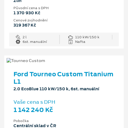
Zlín
Původní cena s DPH
1 370 930 Kč
Cenové zvýhodnění
319 367 Kč
2 l
110 kW/150 k
6st. manuální
Nafta
Ford Tourneo Custom Titanium
L1
2.0 EcoBlue 110 kW/150 k, 6st. manuální
Vaše cena s DPH
1 142 240 Kč
Pobočka
Centrální sklad v ČR