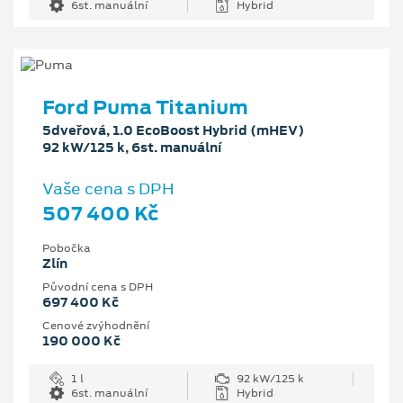
6st. manuální
Hybrid
Ford Puma Titanium
5dveřová, 1.0 EcoBoost Hybrid (mHEV)
92 kW/125 k, 6st. manuální
Vaše cena s DPH
507 400 Kč
Pobočka
Zlín
Původní cena s DPH
697 400 Kč
Cenové zvýhodnění
190 000 Kč
1 l
92 kW/125 k
6st. manuální
Hybrid