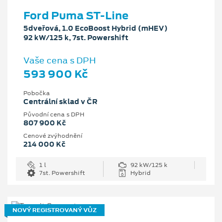
Ford Puma ST-Line
5dveřová, 1.0 EcoBoost Hybrid (mHEV)
92 kW/125 k, 7st. Powershift
Vaše cena s DPH
593 900 Kč
Pobočka
Centrální sklad v ČR
Původní cena s DPH
807 900 Kč
Cenové zvýhodnění
214 000 Kč
1 l
92 kW/125 k
7st. Powershift
Hybrid
NOVÝ REGISTROVANÝ VŮZ