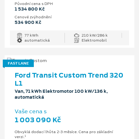
Původní cena s DPH
1 534 800 Kč
Cenové zvýhodnění
534 900 Kč
77 kWh
210 kW/286 k
automatická
Elektromobil
FAST LANE
Ford Transit Custom Trend 320
L1
Van, 71 kWh Elektromotor 100 kW/136 k,
automatická
Vaše cena s
1 003 090 Kč
Obvyklá dodací lhůta 2-3 měsíce. Cena pro základní
1
verzi.