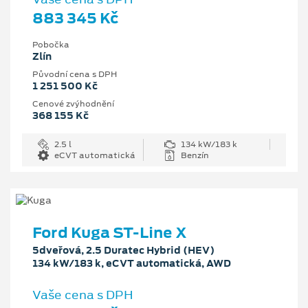
883 345 Kč
Pobočka
Zlín
Původní cena s DPH
1 251 500 Kč
Cenové zvýhodnění
368 155 Kč
2.5 l
134 kW/183 k
eCVT automatická
Benzín
Ford Kuga ST-Line X
5dveřová, 2.5 Duratec Hybrid (HEV)
134 kW/183 k, eCVT automatická, AWD
Vaše cena s DPH