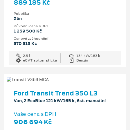
889 185 Kč
Pobočka
Zlín
Původní cena s DPH
1 259 500 Kč
Cenové zvýhodnění
370 315 Kč
2.5 l
134 kW/183 k
eCVT automatická
Benzín
Ford Transit Trend 350 L3
Van, 2 EcoBlue 121 kW/165 k, 6st. manuální
Vaše cena s DPH
906 694 Kč