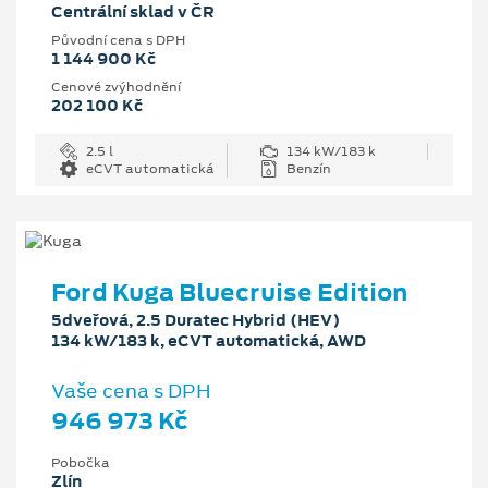
Centrální sklad v ČR
Původní cena s DPH
1 144 900 Kč
Cenové zvýhodnění
202 100 Kč
2.5 l
134 kW/183 k
eCVT automatická
Benzín
Ford Kuga Bluecruise Edition
5dveřová, 2.5 Duratec Hybrid (HEV)
134 kW/183 k, eCVT automatická, AWD
Vaše cena s DPH
946 973 Kč
Pobočka
Zlín