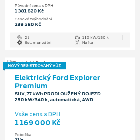
Původní cena s DPH
1 381 820 Kč
Cenové zvýhodnění
239 580 Kč
2 l
110 kW/150 k
6st. manuální
Nafta
NOVÝ REGISTROVANÝ VŮZ
Elektrický Ford Explorer
Premium
SUV, 77 kWh PRODLOUŽENÝ DOJEZD
250 kW/340 k, automatická, AWD
Vaše cena s DPH
1 169 000 Kč
Pobočka