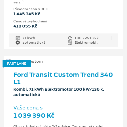
1
verzi.
Původní cena s DPH
1 445 345 Kč
Cenové zvýhodnění
418 055 Kč
71 kWh
100 kW/136 k
automatická
Elektromobil
FAST LANE
Ford Transit Custom Trend 340
L1
Kombi, 71 kWh Elektromotor 100 kW/136 k,
automatická
Vaše cena s
1 039 390 Kč
Obvyklá dodací lhůta 2-3 měsíce. Cena pro základní