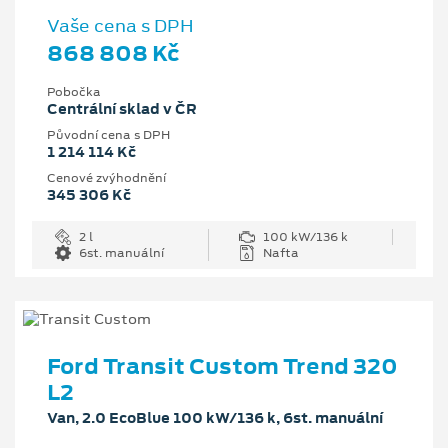
Vaše cena s DPH
868 808 Kč
Pobočka
Centrální sklad v ČR
Původní cena s DPH
1 214 114 Kč
Cenové zvýhodnění
345 306 Kč
2 l
100 kW/136 k
6st. manuální
Nafta
Ford Transit Custom Trend 320
L2
Van, 2.0 EcoBlue 100 kW/136 k, 6st. manuální