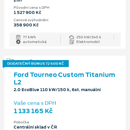
Zlín
Původní cena s DPH
1 527 900 Kč
Cenové zvýhodnění
358 900 Kč
77 kWh
250 kW/340 k
automatická
Elektromobil
DODATEČNÝ BONUS 72 600 KČ
Ford Tourneo Custom Titanium
L2
2.0 EcoBlue 110 kW/150 k, 6st. manuální
Vaše cena s DPH
1 133 165 Kč
Pobočka
Centrální sklad v ČR