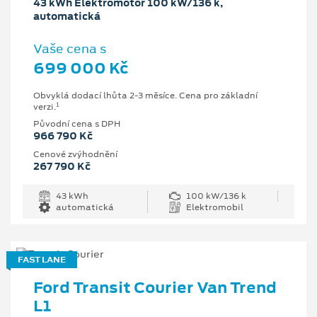
43 kWh Elektromotor 100 kW/136 k,
automatická
Vaše cena s
699 000 Kč
Obvyklá dodací lhůta 2-3 měsíce. Cena pro základní
1
verzi.
Původní cena s DPH
966 790 Kč
Cenové zvýhodnění
267 790 Kč
43 kWh
100 kW/136 k
automatická
Elektromobil
FAST LANE
Ford Transit Courier Van Trend
L1