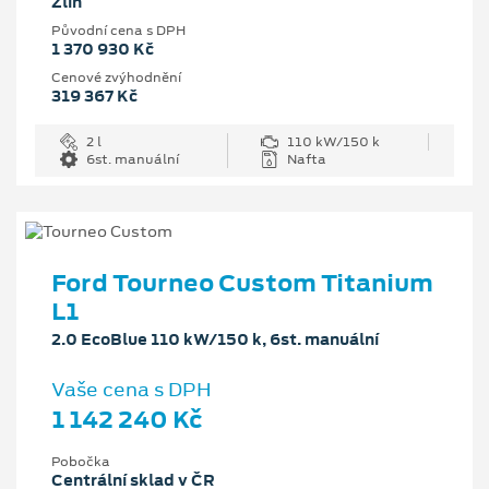
Zlín
Původní cena s DPH
1 370 930 Kč
Cenové zvýhodnění
319 367 Kč
2 l
110 kW/150 k
6st. manuální
Nafta
Ford Tourneo Custom Titanium
L1
2.0 EcoBlue 110 kW/150 k, 6st. manuální
Vaše cena s DPH
1 142 240 Kč
Pobočka
Centrální sklad v ČR