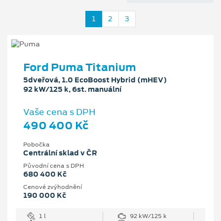
1
2
3
Ford Puma Titanium
5dveřová, 1.0 EcoBoost Hybrid (mHEV)
92 kW/125 k, 6st. manuální
Vaše cena s DPH
490 400 Kč
Pobočka
Centrální sklad v ČR
Původní cena s DPH
680 400 Kč
Cenové zvýhodnění
190 000 Kč
1 l
92 kW/125 k