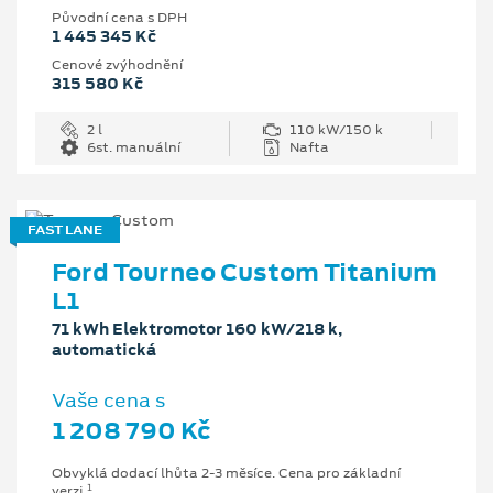
Původní cena s DPH
1 445 345 Kč
Cenové zvýhodnění
315 580 Kč
2 l
110 kW/150 k
6st. manuální
Nafta
FAST LANE
Ford Tourneo Custom Titanium
L1
71 kWh Elektromotor 160 kW/218 k,
automatická
Vaše cena s
1 208 790 Kč
Obvyklá dodací lhůta 2-3 měsíce. Cena pro základní
1
verzi.