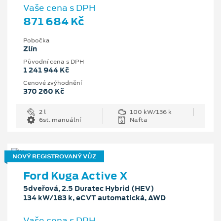
Vaše cena s DPH
871 684 Kč
Pobočka
Zlín
Původní cena s DPH
1 241 944 Kč
Cenové zvýhodnění
370 260 Kč
2 l
100 kW/136 k
6st. manuální
Nafta
NOVÝ REGISTROVANÝ VŮZ
Ford Kuga Active X
5dveřová, 2.5 Duratec Hybrid (HEV)
134 kW/183 k, eCVT automatická, AWD
Vaše cena s DPH