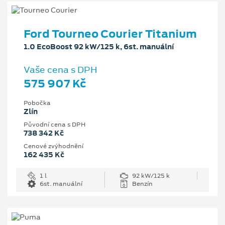
Ford Tourneo Courier Titanium
1.0 EcoBoost 92 kW/125 k, 6st. manuální
Vaše cena s DPH
575 907 Kč
Pobočka
Zlín
Původní cena s DPH
738 342 Kč
Cenové zvýhodnění
162 435 Kč
1 l
92 kW/125 k
6st. manuální
Benzín