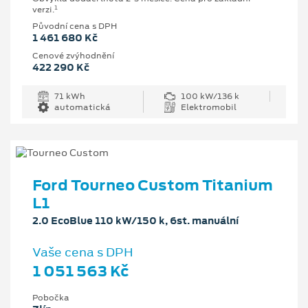
1
verzi.
Původní cena s DPH
1 461 680 Kč
Cenové zvýhodnění
422 290 Kč
71 kWh
100 kW/136 k
automatická
Elektromobil
Ford Tourneo Custom Titanium
L1
2.0 EcoBlue 110 kW/150 k, 6st. manuální
Vaše cena s DPH
1 051 563 Kč
Pobočka