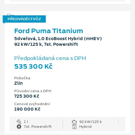
PŘEDVÁDĚCÍ VŮZ
Ford Puma Titanium
5dveřová, 1.0 EcoBoost Hybrid (mHEV)
92 kW/125 k, 7st. Powershift
Předpokládaná cena s DPH
535 300 Kč
Pobočka
Zlín
Původní cena s DPH
725 300 Kč
Cenové zvýhodnění
190 000 Kč
1 l
92 kW/125 k
7st. Powershift
Hybrid