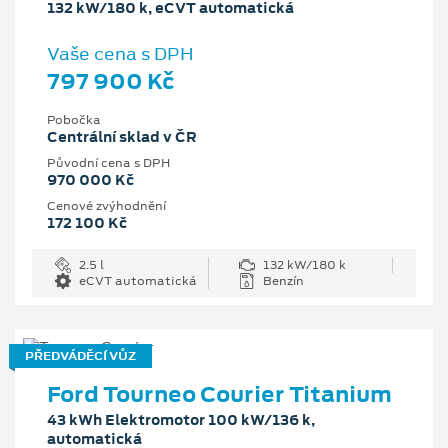
132 kW/180 k, eCVT automatická
Vaše cena s DPH
797 900 Kč
Pobočka
Centrální sklad v ČR
Původní cena s DPH
970 000 Kč
Cenové zvýhodnění
172 100 Kč
2.5 l
132 kW/180 k
eCVT automatická
Benzín
PŘEDVÁDĚCÍ VŮZ
Ford Tourneo Courier Titanium
43 kWh Elektromotor 100 kW/136 k,
automatická