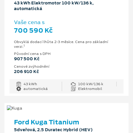
43 kWh Elektromotor 100 kW/136 k,
automatická
Vaše cena s
700 590 Kč
Obvyklá dodací lhůta 2-3 měsíce. Cena pro základní
1
verzi.
Původní cena s DPH
907 500 Kč
Cenové zvýhodnění
206 910 Kč
43 kWh
100 kW/136 k
automatická
Elektromobil
Ford Kuga Titanium
5dveřová, 2.5 Duratec Hybrid (HEV)