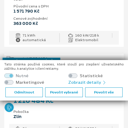
Původní cena s DPH
1 571 790 Kč
Cenové zvýhodnění
363 000 Kč
71 kWh
160 kW/218 k
automatická
Elektromobil
NOVÝ REGISTROVANÝ VŮZ
Tato stránka používá cookies, které slouží pro zlepšení uživatelského
zážitku, k analytice i cílení reklamy.
Ford Transit Trend 350 L3
Nutné
Statistické
Van, 2 EcoBlue 96 kW/130 k, 6st. manuální
Marketingové
Zobrazit detaily
Vaše cena s DPH
Odmítnout
Povolit vybrané
Povolit vše
1 210 484 Kč
Pobočka
Zlín