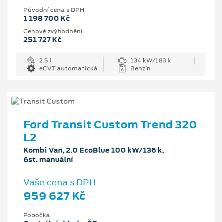
Původní cena s DPH
1 198 700 Kč
Cenové zvýhodnění
251 727 Kč
2.5 l
134 kW/183 k
eCVT automatická
Benzín
Ford Transit Custom Trend 320
L2
Kombi Van, 2.0 EcoBlue 100 kW/136 k,
6st. manuální
Vaše cena s DPH
959 627 Kč
Pobočka