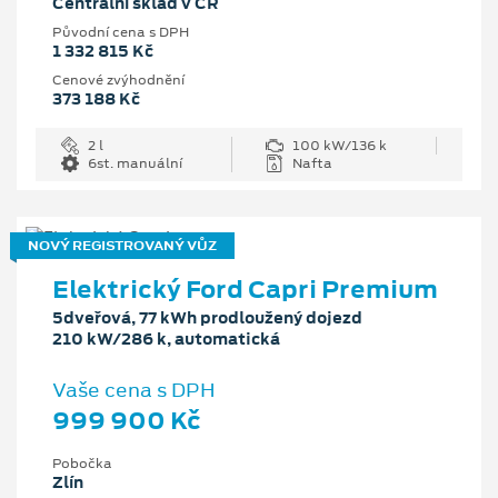
Centrální sklad v ČR
Původní cena s DPH
1 332 815 Kč
Cenové zvýhodnění
373 188 Kč
2 l
100 kW/136 k
6st. manuální
Nafta
NOVÝ REGISTROVANÝ VŮZ
Elektrický Ford Capri Premium
5dveřová, 77 kWh prodloužený dojezd
210 kW/286 k, automatická
Vaše cena s DPH
999 900 Kč
Pobočka
Zlín