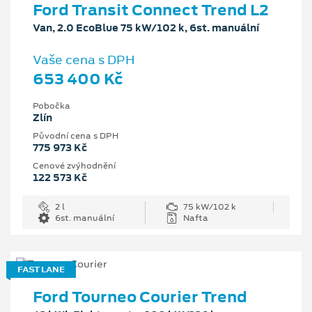
Ford Transit Connect Trend L2
Van, 2.0 EcoBlue 75 kW/102 k, 6st. manuální
Vaše cena s DPH
653 400 Kč
Pobočka
Zlín
Původní cena s DPH
775 973 Kč
Cenové zvýhodnění
122 573 Kč
2 l
75 kW/102 k
6st. manuální
Nafta
FAST LANE
Ford Tourneo Courier Trend