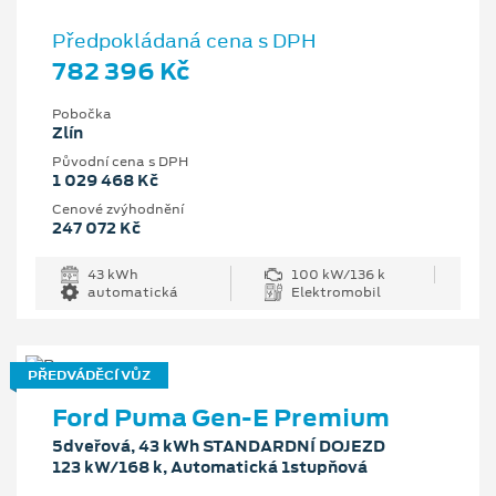
Předpokládaná cena s DPH
782 396 Kč
Pobočka
Zlín
Původní cena s DPH
1 029 468 Kč
Cenové zvýhodnění
247 072 Kč
43 kWh
100 kW/136 k
automatická
Elektromobil
PŘEDVÁDĚCÍ VŮZ
Ford Puma Gen-E Premium
5dveřová, 43 kWh STANDARDNÍ DOJEZD
123 kW/168 k, Automatická 1stupňová