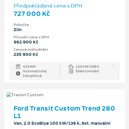
Předpokládaná cena s DPH
727 000 Kč
Pobočka
Zlín
Původní cena s DPH
962 900 Kč
Cenové zvýhodnění
235 900 Kč
43 kWh
123 kW/168 k
Automatická
Elektromobil
1stupňová
Ford Transit Custom Trend 280
L1
Van, 2.0 EcoBlue 100 kW/136 k, 6st. manuální