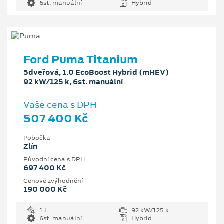
6st. manuální
Hybrid
Ford Puma Titanium
5dveřová, 1.0 EcoBoost Hybrid (mHEV)
92 kW/125 k, 6st. manuální
Vaše cena s DPH
507 400 Kč
Pobočka
Zlín
Původní cena s DPH
697 400 Kč
Cenové zvýhodnění
190 000 Kč
1 l
92 kW/125 k
6st. manuální
Hybrid