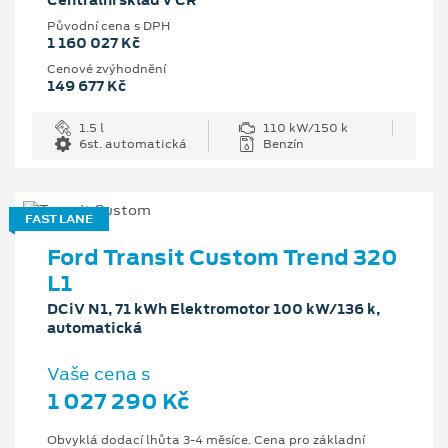
Centrální sklad v ČR
Původní cena s DPH
1 160 027 Kč
Cenové zvýhodnění
149 677 Kč
1.5 l
110 kW/150 k
6st. automatická
Benzín
FAST LANE
Ford Transit Custom Trend 320
L1
DCiV N1, 71 kWh Elektromotor 100 kW/136 k,
automatická
Vaše cena s
1 027 290 Kč
Obvyklá dodací lhůta 3-4 měsíce. Cena pro základní