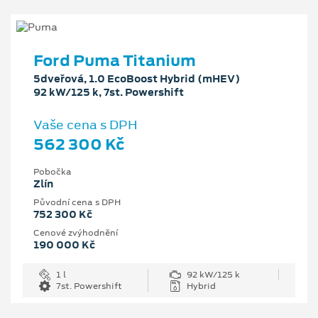
Ford Puma Titanium
5dveřová, 1.0 EcoBoost Hybrid (mHEV)
92 kW/125 k, 7st. Powershift
Vaše cena s DPH
562 300 Kč
Pobočka
Zlín
Původní cena s DPH
752 300 Kč
Cenové zvýhodnění
190 000 Kč
1 l
92 kW/125 k
7st. Powershift
Hybrid