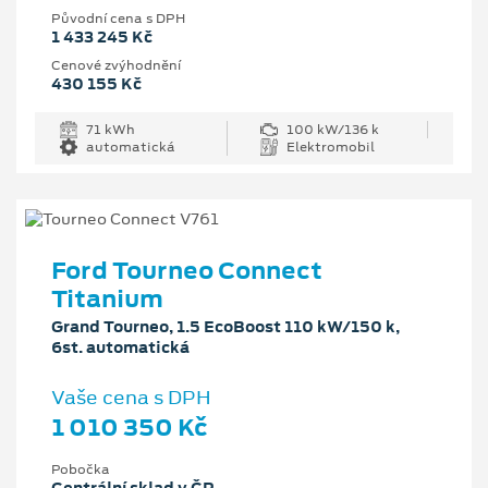
Původní cena s DPH
1 433 245 Kč
Cenové zvýhodnění
430 155 Kč
71 kWh
100 kW/136 k
automatická
Elektromobil
Ford Tourneo Connect
Titanium
Grand Tourneo, 1.5 EcoBoost 110 kW/150 k,
6st. automatická
Vaše cena s DPH
1 010 350 Kč
Pobočka