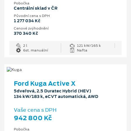
Pobočka
Centrální sklad v ČR
Původní cena s DPH
1 277 034 Kč
Cenové zvýhodnění
370 340 Kč
2 l
121 kW/165 k
6st. manuální
Nafta
Ford Kuga Active X
5dveřová, 2.5 Duratec Hybrid (HEV)
134 kW/183 k, eCVT automatická, AWD
Vaše cena s DPH
942 800 Kč
Pobočka