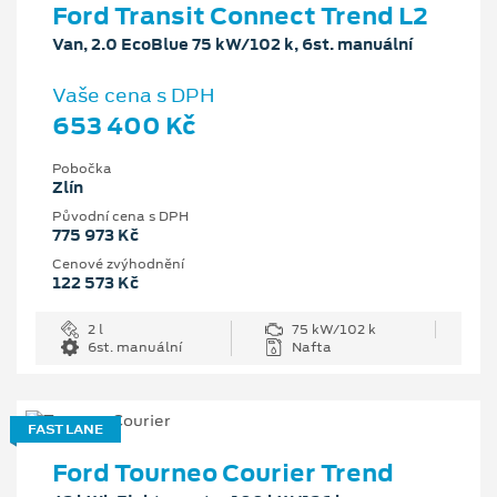
Ford Transit Connect Trend L2
Van, 2.0 EcoBlue 75 kW/102 k, 6st. manuální
Vaše cena s DPH
653 400 Kč
Pobočka
Zlín
Původní cena s DPH
775 973 Kč
Cenové zvýhodnění
122 573 Kč
2 l
75 kW/102 k
6st. manuální
Nafta
FAST LANE
Ford Tourneo Courier Trend