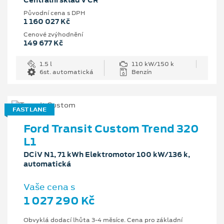
Centrální sklad v ČR
Původní cena s DPH
1 160 027 Kč
Cenové zvýhodnění
149 677 Kč
1.5 l
110 kW/150 k
6st. automatická
Benzín
FAST LANE
Ford Transit Custom Trend 320
L1
DCiV N1, 71 kWh Elektromotor 100 kW/136 k,
automatická
Vaše cena s
1 027 290 Kč
Obvyklá dodací lhůta 3-4 měsíce. Cena pro základní