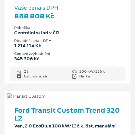
Vaše cena s DPH
868 808 Kč
Pobočka
Centrální sklad v ČR
Původní cena s DPH
1 214 114 Kč
Cenové zvýhodnění
345 306 Kč
2 l
100 kW/136 k
6st. manuální
Nafta
Ford Transit Custom Trend 320
L2
Van, 2.0 EcoBlue 100 kW/136 k, 6st. manuální