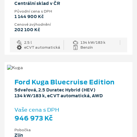
Centrální sklad v ČR
Původní cena s DPH
1 144 900 Kč
Cenové zvýhodnění
202 100 Kč
2.5 l
134 kW/183 k
eCVT automatická
Benzín
Ford Kuga Bluecruise Edition
5dveřová, 2.5 Duratec Hybrid (HEV)
134 kW/183 k, eCVT automatická, AWD
Vaše cena s DPH
946 973 Kč
Pobočka
Zlín