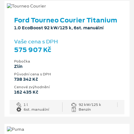
Ford Tourneo Courier Titanium
1.0 EcoBoost 92 kW/125 k, 6st. manuální
Vaše cena s DPH
575 907 Kč
Pobočka
Zlín
Původní cena s DPH
738 342 Kč
Cenové zvýhodnění
162 435 Kč
1 l
92 kW/125 k
6st. manuální
Benzín