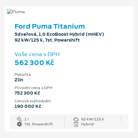
Ford Puma Titanium
5dveřová, 1.0 EcoBoost Hybrid (mHEV)
92 kW/125 k, 7st. Powershift
Vaše cena s DPH
562 300 Kč
Pobočka
Zlín
Původní cena s DPH
752 300 Kč
Cenové zvýhodnění
190 000 Kč
1 l
92 kW/125 k
7st. Powershift
Hybrid