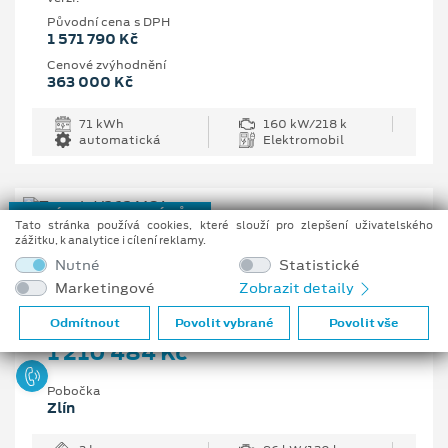
Původní cena s DPH
1 571 790 Kč
Cenové zvýhodnění
363 000 Kč
71 kWh
160 kW/218 k
automatická
Elektromobil
NOVÝ REGISTROVANÝ VŮZ
Tato stránka používá cookies, které slouží pro zlepšení uživatelského
zážitku, k analytice i cílení reklamy.
Ford Transit Trend 350 L3
Nutné
Statistické
Van, 2 EcoBlue 96 kW/130 k, 6st. manuální
Marketingové
Zobrazit detaily
Vaše cena s DPH
Odmítnout
Povolit vybrané
Povolit vše
1 210 484 Kč
Pobočka
Zlín