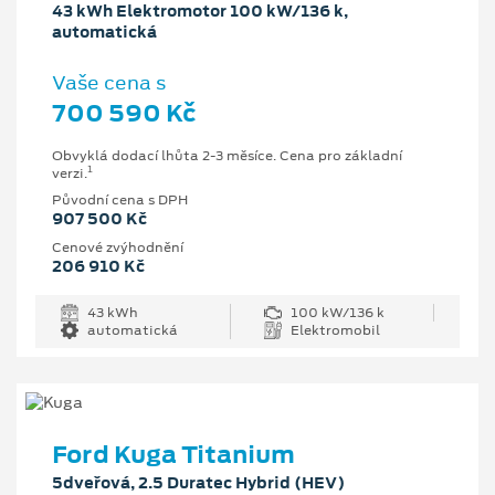
43 kWh Elektromotor 100 kW/136 k,
automatická
Vaše cena s
700 590 Kč
Obvyklá dodací lhůta 2-3 měsíce. Cena pro základní
1
verzi.
Původní cena s DPH
907 500 Kč
Cenové zvýhodnění
206 910 Kč
43 kWh
100 kW/136 k
automatická
Elektromobil
Ford Kuga Titanium
5dveřová, 2.5 Duratec Hybrid (HEV)