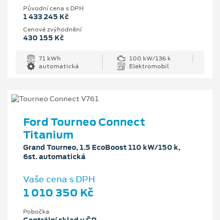
Původní cena s DPH
1 433 245 Kč
Cenové zvýhodnění
430 155 Kč
71 kWh
100 kW/136 k
automatická
Elektromobil
Ford Tourneo Connect
Titanium
Grand Tourneo, 1.5 EcoBoost 110 kW/150 k,
6st. automatická
Vaše cena s DPH
1 010 350 Kč
Pobočka