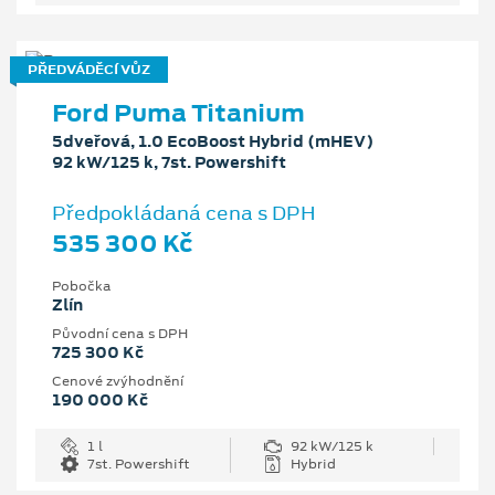
PŘEDVÁDĚCÍ VŮZ
Ford Puma Titanium
5dveřová, 1.0 EcoBoost Hybrid (mHEV)
92 kW/125 k, 7st. Powershift
Předpokládaná cena s DPH
535 300 Kč
Pobočka
Zlín
Původní cena s DPH
725 300 Kč
Cenové zvýhodnění
190 000 Kč
1 l
92 kW/125 k
7st. Powershift
Hybrid