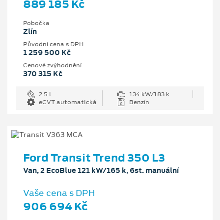
889 185 Kč
Pobočka
Zlín
Původní cena s DPH
1 259 500 Kč
Cenové zvýhodnění
370 315 Kč
2.5 l
134 kW/183 k
eCVT automatická
Benzín
Ford Transit Trend 350 L3
Van, 2 EcoBlue 121 kW/165 k, 6st. manuální
Vaše cena s DPH
906 694 Kč