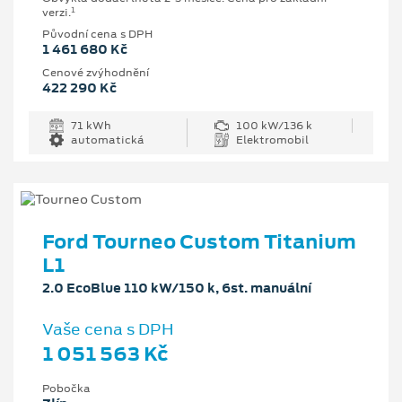
1
verzi.
Původní cena s DPH
1 461 680 Kč
Cenové zvýhodnění
422 290 Kč
71 kWh
100 kW/136 k
automatická
Elektromobil
Ford Tourneo Custom Titanium
L1
2.0 EcoBlue 110 kW/150 k, 6st. manuální
Vaše cena s DPH
1 051 563 Kč
Pobočka