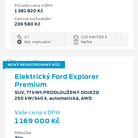
Původní cena s DPH
1 381 820 Kč
Cenové zvýhodnění
239 580 Kč
2 l
110 kW/150 k
6st. manuální
Nafta
NOVÝ REGISTROVANÝ VŮZ
Elektrický Ford Explorer
Premium
SUV, 77 kWh PRODLOUŽENÝ DOJEZD
250 kW/340 k, automatická, AWD
Vaše cena s DPH
1 169 000 Kč
Pobočka