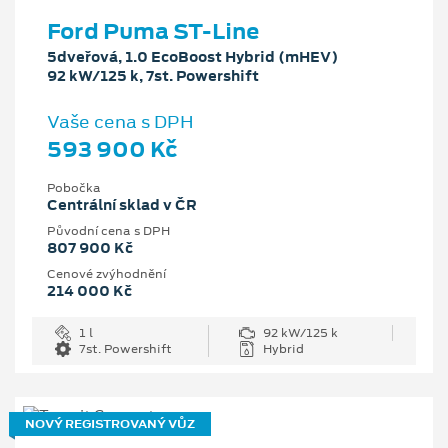
Ford Puma ST-Line
5dveřová, 1.0 EcoBoost Hybrid (mHEV)
92 kW/125 k, 7st. Powershift
Vaše cena s DPH
593 900 Kč
Pobočka
Centrální sklad v ČR
Původní cena s DPH
807 900 Kč
Cenové zvýhodnění
214 000 Kč
1 l
92 kW/125 k
7st. Powershift
Hybrid
NOVÝ REGISTROVANÝ VŮZ