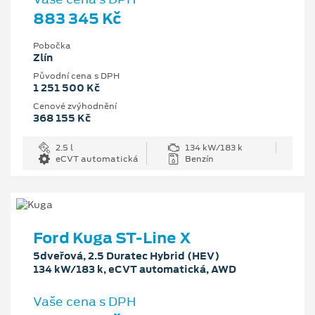
883 345 Kč
Pobočka
Zlín
Původní cena s DPH
1 251 500 Kč
Cenové zvýhodnění
368 155 Kč
2.5 l
134 kW/183 k
eCVT automatická
Benzín
Ford Kuga ST-Line X
5dveřová, 2.5 Duratec Hybrid (HEV)
134 kW/183 k, eCVT automatická, AWD
Vaše cena s DPH