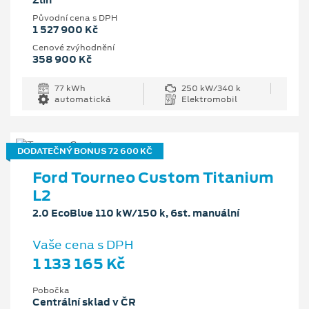
Zlín
Původní cena s DPH
1 527 900 Kč
Cenové zvýhodnění
358 900 Kč
77 kWh
250 kW/340 k
automatická
Elektromobil
DODATEČNÝ BONUS 72 600 KČ
Ford Tourneo Custom Titanium
L2
2.0 EcoBlue 110 kW/150 k, 6st. manuální
Vaše cena s DPH
1 133 165 Kč
Pobočka
Centrální sklad v ČR