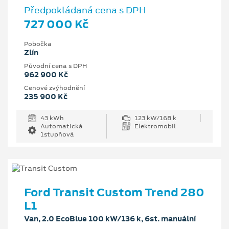
Předpokládaná cena s DPH
727 000 Kč
Pobočka
Zlín
Původní cena s DPH
962 900 Kč
Cenové zvýhodnění
235 900 Kč
43 kWh
123 kW/168 k
Automatická
Elektromobil
1stupňová
Ford Transit Custom Trend 280
L1
Van, 2.0 EcoBlue 100 kW/136 k, 6st. manuální