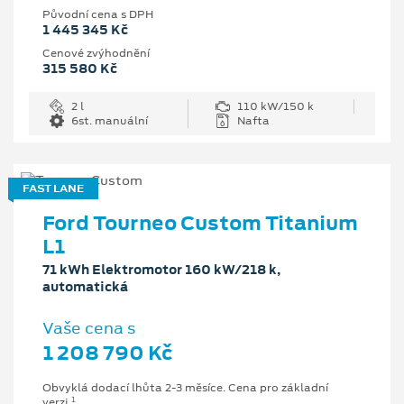
Původní cena s DPH
1 445 345 Kč
Cenové zvýhodnění
315 580 Kč
2 l
110 kW/150 k
6st. manuální
Nafta
FAST LANE
Ford Tourneo Custom Titanium
L1
71 kWh Elektromotor 160 kW/218 k,
automatická
Vaše cena s
1 208 790 Kč
Obvyklá dodací lhůta 2-3 měsíce. Cena pro základní
1
verzi.