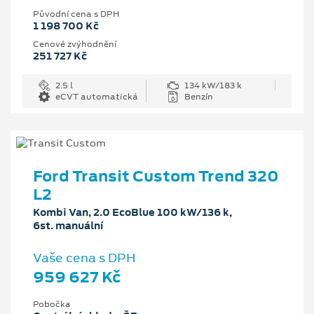
Původní cena s DPH
1 198 700 Kč
Cenové zvýhodnění
251 727 Kč
2.5 l
134 kW/183 k
eCVT automatická
Benzín
Ford Transit Custom Trend 320
L2
Kombi Van, 2.0 EcoBlue 100 kW/136 k,
6st. manuální
Vaše cena s DPH
959 627 Kč
Pobočka