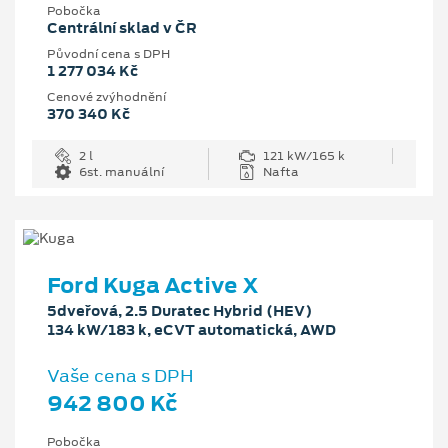
Pobočka
Centrální sklad v ČR
Původní cena s DPH
1 277 034 Kč
Cenové zvýhodnění
370 340 Kč
2 l
121 kW/165 k
6st. manuální
Nafta
Ford Kuga Active X
5dveřová, 2.5 Duratec Hybrid (HEV)
134 kW/183 k, eCVT automatická, AWD
Vaše cena s DPH
942 800 Kč
Pobočka