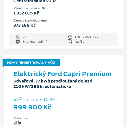
Centrální sklad v ČR
Původní cena s DPH
1 332 815 Kč
Cenové zvýhodnění
373 188 Kč
2 l
100 kW/136 k
6st. manuální
Nafta
NOVÝ REGISTROVANÝ VŮZ
Elektrický Ford Capri Premium
5dveřová, 77 kWh prodloužený dojezd
210 kW/286 k, automatická
Vaše cena s DPH
999 900 Kč
Pobočka
Zlín