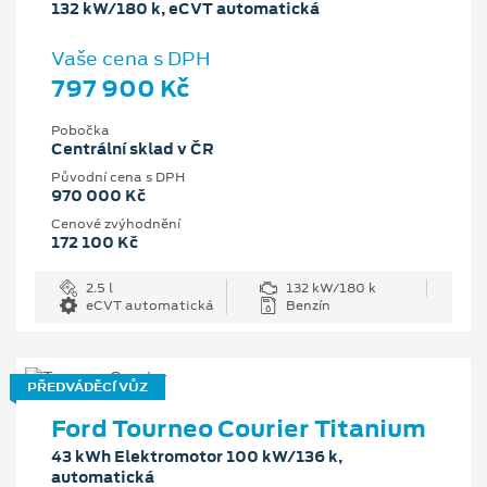
132 kW/180 k, eCVT automatická
Vaše cena s DPH
797 900 Kč
Pobočka
Centrální sklad v ČR
Původní cena s DPH
970 000 Kč
Cenové zvýhodnění
172 100 Kč
2.5 l
132 kW/180 k
eCVT automatická
Benzín
PŘEDVÁDĚCÍ VŮZ
Ford Tourneo Courier Titanium
43 kWh Elektromotor 100 kW/136 k,
automatická