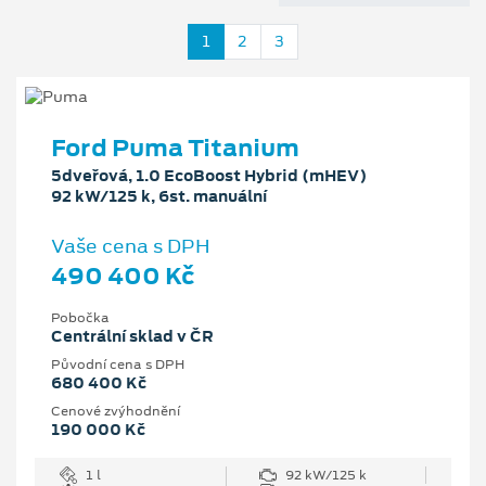
1
2
3
Ford Puma Titanium
5dveřová, 1.0 EcoBoost Hybrid (mHEV)
92 kW/125 k, 6st. manuální
Vaše cena s DPH
490 400 Kč
Pobočka
Centrální sklad v ČR
Původní cena s DPH
680 400 Kč
Cenové zvýhodnění
190 000 Kč
1 l
92 kW/125 k