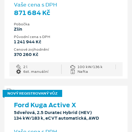
Vaše cena s DPH
871 684 Kč
Pobočka
Zlín
Původní cena s DPH
1 241 944 Kč
Cenové zvýhodnění
370 260 Kč
2 l
100 kW/136 k
6st. manuální
Nafta
NOVÝ REGISTROVANÝ VŮZ
Ford Kuga Active X
5dveřová, 2.5 Duratec Hybrid (HEV)
134 kW/183 k, eCVT automatická, AWD
Vaše cena s DPH