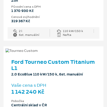
Zlín
Původní cena s DPH
1 370 930 Kč
Cenové zvýhodnění
319 367 Kč
2 l
110 kW/150 k
6st. manuální
Nafta
Ford Tourneo Custom Titanium
L1
2.0 EcoBlue 110 kW/150 k, 6st. manuální
Vaše cena s DPH
1 142 240 Kč
Pobočka
Centrální sklad v ČR