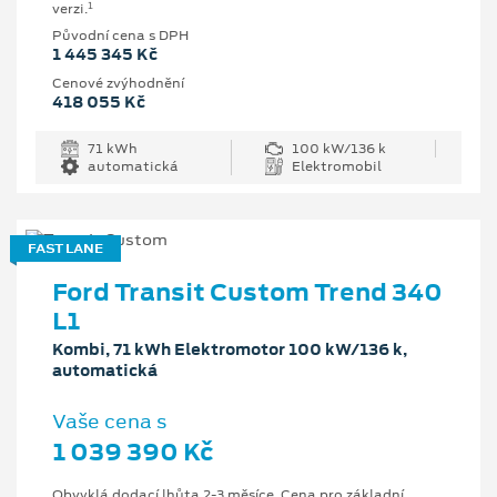
1
verzi.
Původní cena s DPH
1 445 345 Kč
Cenové zvýhodnění
418 055 Kč
71 kWh
100 kW/136 k
automatická
Elektromobil
FAST LANE
Ford Transit Custom Trend 340
L1
Kombi, 71 kWh Elektromotor 100 kW/136 k,
automatická
Vaše cena s
1 039 390 Kč
Obvyklá dodací lhůta 2-3 měsíce. Cena pro základní