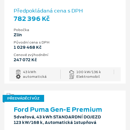
Předpokládaná cena s DPH
782 396 Kč
Pobočka
Zlín
Původní cena s DPH
1 029 468 Kč
Cenové zvýhodnění
247 072 Kč
43 kWh
100 kW/136 k
automatická
Elektromobil
PŘEDVÁDĚCÍ VŮZ
Ford Puma Gen-E Premium
5dveřová, 43 kWh STANDARDNÍ DOJEZD
123 kW/168 k, Automatická 1stupňová