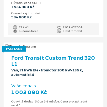
Původní cena s DPH
1 534 800 Kč
Cenové zvýhodnění
534 900 Kč
77 kWh
210 kW/286 k
automatická
Elektromobil
FAST LANE
Ford Transit Custom Trend 320
L1
Van, 71 kWh Elektromotor 100 kW/136 k,
automatická
Vaše cena s
1 003 090 Kč
Obvyklá dodací lhůta 2-3 měsíce. Cena pro základní
1
verzi.