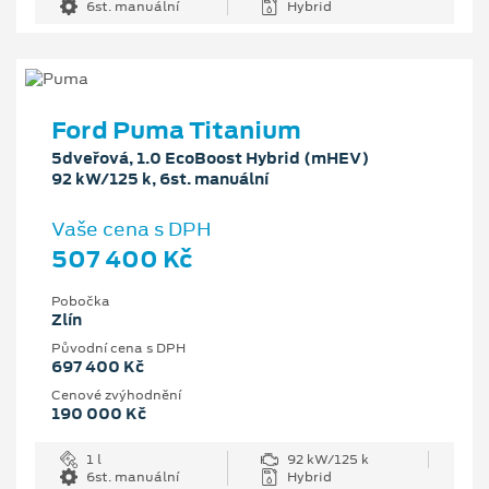
6st. manuální
Hybrid
Ford Puma Titanium
5dveřová, 1.0 EcoBoost Hybrid (mHEV)
92 kW/125 k, 6st. manuální
Vaše cena s DPH
507 400 Kč
Pobočka
Zlín
Původní cena s DPH
697 400 Kč
Cenové zvýhodnění
190 000 Kč
1 l
92 kW/125 k
6st. manuální
Hybrid