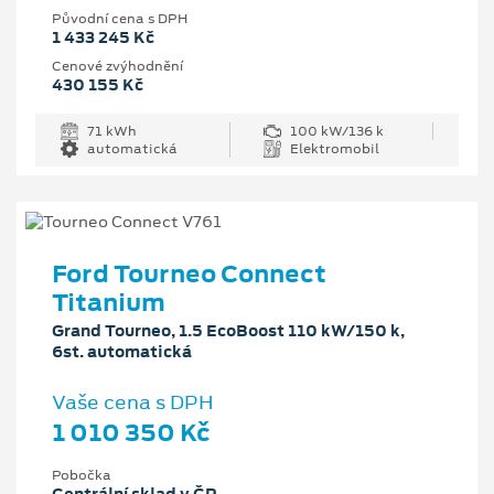
Původní cena s DPH
1 433 245 Kč
Cenové zvýhodnění
430 155 Kč
71 kWh
100 kW/136 k
automatická
Elektromobil
Ford Tourneo Connect
Titanium
Grand Tourneo, 1.5 EcoBoost 110 kW/150 k,
6st. automatická
Vaše cena s DPH
1 010 350 Kč
Pobočka