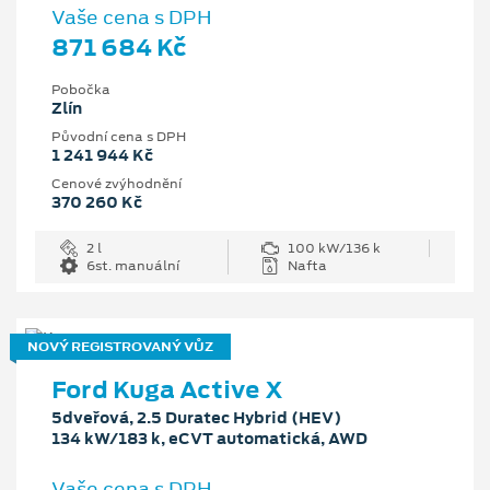
Vaše cena s DPH
871 684 Kč
Pobočka
Zlín
Původní cena s DPH
1 241 944 Kč
Cenové zvýhodnění
370 260 Kč
2 l
100 kW/136 k
6st. manuální
Nafta
NOVÝ REGISTROVANÝ VŮZ
Ford Kuga Active X
5dveřová, 2.5 Duratec Hybrid (HEV)
134 kW/183 k, eCVT automatická, AWD
Vaše cena s DPH