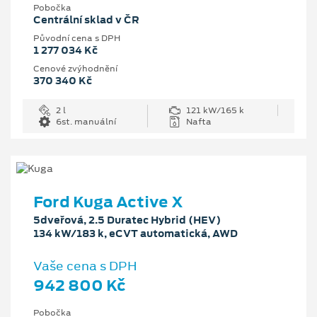
Pobočka
Centrální sklad v ČR
Původní cena s DPH
1 277 034 Kč
Cenové zvýhodnění
370 340 Kč
2 l
121 kW/165 k
6st. manuální
Nafta
Ford Kuga Active X
5dveřová, 2.5 Duratec Hybrid (HEV)
134 kW/183 k, eCVT automatická, AWD
Vaše cena s DPH
942 800 Kč
Pobočka