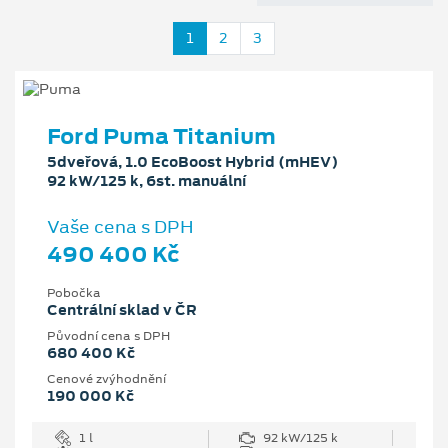
1
2
3
Ford Puma Titanium
5dveřová, 1.0 EcoBoost Hybrid (mHEV)
92 kW/125 k, 6st. manuální
Vaše cena s DPH
490 400 Kč
Pobočka
Centrální sklad v ČR
Původní cena s DPH
680 400 Kč
Cenové zvýhodnění
190 000 Kč
1 l
92 kW/125 k