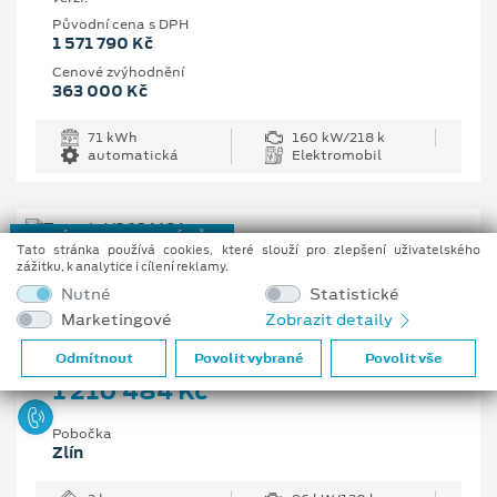
Původní cena s DPH
1 571 790 Kč
Cenové zvýhodnění
363 000 Kč
71 kWh
160 kW/218 k
automatická
Elektromobil
NOVÝ REGISTROVANÝ VŮZ
Tato stránka používá cookies, které slouží pro zlepšení uživatelského
zážitku, k analytice i cílení reklamy.
Ford Transit Trend 350 L3
Nutné
Statistické
Van, 2 EcoBlue 96 kW/130 k, 6st. manuální
Marketingové
Zobrazit detaily
Vaše cena s DPH
Odmítnout
Povolit vybrané
Povolit vše
1 210 484 Kč
Pobočka
Zlín