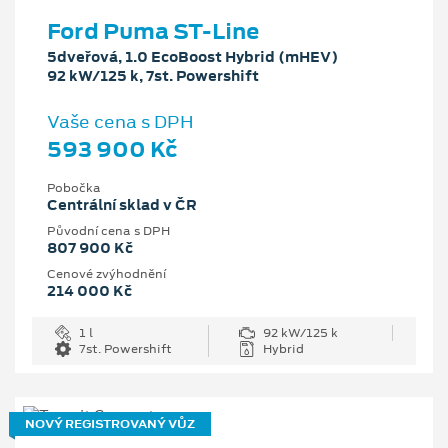
Ford Puma ST-Line
5dveřová, 1.0 EcoBoost Hybrid (mHEV)
92 kW/125 k, 7st. Powershift
Vaše cena s DPH
593 900 Kč
Pobočka
Centrální sklad v ČR
Původní cena s DPH
807 900 Kč
Cenové zvýhodnění
214 000 Kč
1 l
92 kW/125 k
7st. Powershift
Hybrid
NOVÝ REGISTROVANÝ VŮZ