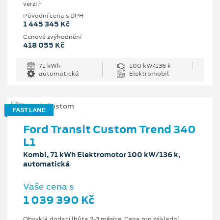
1
verzi.
Původní cena s DPH
1 445 345 Kč
Cenové zvýhodnění
418 055 Kč
71 kWh
100 kW/136 k
automatická
Elektromobil
FAST LANE
Ford Transit Custom Trend 340
L1
Kombi, 71 kWh Elektromotor 100 kW/136 k,
automatická
Vaše cena s
1 039 390 Kč
Obvyklá dodací lhůta 2-3 měsíce. Cena pro základní