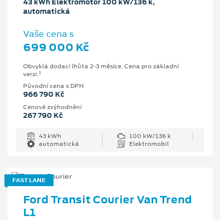
43 kWh Elektromotor 100 kW/136 k,
automatická
Vaše cena s
699 000 Kč
Obvyklá dodací lhůta 2-3 měsíce. Cena pro základní
1
verzi.
Původní cena s DPH
966 790 Kč
Cenové zvýhodnění
267 790 Kč
43 kWh
100 kW/136 k
automatická
Elektromobil
FAST LANE
Ford Transit Courier Van Trend
L1