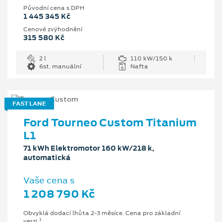
Původní cena s DPH
1 445 345 Kč
Cenové zvýhodnění
315 580 Kč
2 l
110 kW/150 k
6st. manuální
Nafta
FAST LANE
Ford Tourneo Custom Titanium
L1
71 kWh Elektromotor 160 kW/218 k,
automatická
Vaše cena s
1 208 790 Kč
Obvyklá dodací lhůta 2-3 měsíce. Cena pro základní
1
verzi.