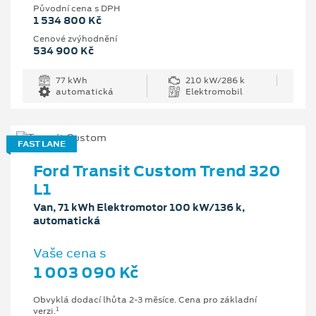
Původní cena s DPH
1 534 800 Kč
Cenové zvýhodnění
534 900 Kč
77 kWh
210 kW/286 k
automatická
Elektromobil
FAST LANE
Ford Transit Custom Trend 320
L1
Van, 71 kWh Elektromotor 100 kW/136 k,
automatická
Vaše cena s
1 003 090 Kč
Obvyklá dodací lhůta 2-3 měsíce. Cena pro základní
1
verzi.