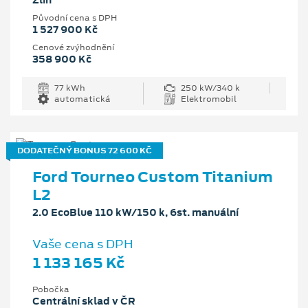
Zlín
Původní cena s DPH
1 527 900 Kč
Cenové zvýhodnění
358 900 Kč
77 kWh
250 kW/340 k
automatická
Elektromobil
DODATEČNÝ BONUS 72 600 KČ
Ford Tourneo Custom Titanium
L2
2.0 EcoBlue 110 kW/150 k, 6st. manuální
Vaše cena s DPH
1 133 165 Kč
Pobočka
Centrální sklad v ČR