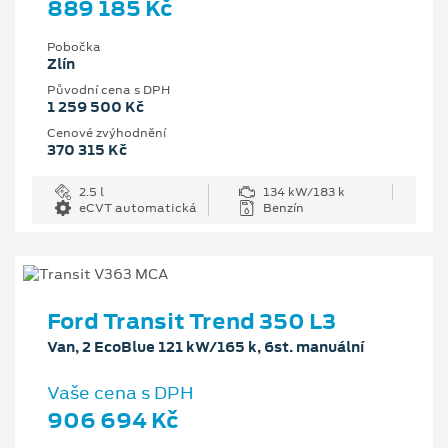
889 185 Kč
Pobočka
Zlín
Původní cena s DPH
1 259 500 Kč
Cenové zvýhodnění
370 315 Kč
2.5 l
134 kW/183 k
eCVT automatická
Benzín
Ford Transit Trend 350 L3
Van, 2 EcoBlue 121 kW/165 k, 6st. manuální
Vaše cena s DPH
906 694 Kč