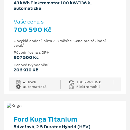
43 kWh Elektromotor 100 kW/136 k,
automatická
Vaše cena s
700 590 Kč
Obvyklá dodací lhůta 2-3 měsíce. Cena pro základní
1
verzi.
Původní cena s DPH
907 500 Kč
Cenové zvýhodnění
206 910 Kč
43 kWh
100 kW/136 k
automatická
Elektromobil
Ford Kuga Titanium
5dveřová, 2.5 Duratec Hybrid (HEV)