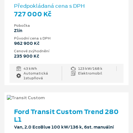
Předpokládaná cena s DPH
727 000 Kč
Pobočka
Zlín
Původní cena s DPH
962 900 Kč
Cenové zvýhodnění
235 900 Kč
43 kWh
123 kW/168 k
Automatická
Elektromobil
1stupňová
Ford Transit Custom Trend 280
L1
Van, 2.0 EcoBlue 100 kW/136 k, 6st. manuální