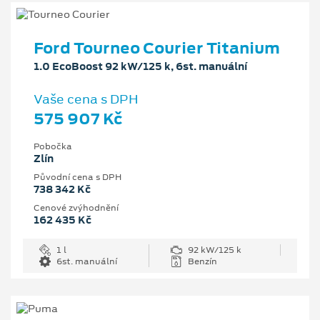
Ford Tourneo Courier Titanium
1.0 EcoBoost 92 kW/125 k, 6st. manuální
Vaše cena s DPH
575 907 Kč
Pobočka
Zlín
Původní cena s DPH
738 342 Kč
Cenové zvýhodnění
162 435 Kč
1 l
92 kW/125 k
6st. manuální
Benzín