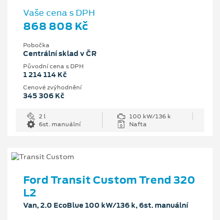
Vaše cena s DPH
868 808 Kč
Pobočka
Centrální sklad v ČR
Původní cena s DPH
1 214 114 Kč
Cenové zvýhodnění
345 306 Kč
2 l
100 kW/136 k
6st. manuální
Nafta
Ford Transit Custom Trend 320
L2
Van, 2.0 EcoBlue 100 kW/136 k, 6st. manuální