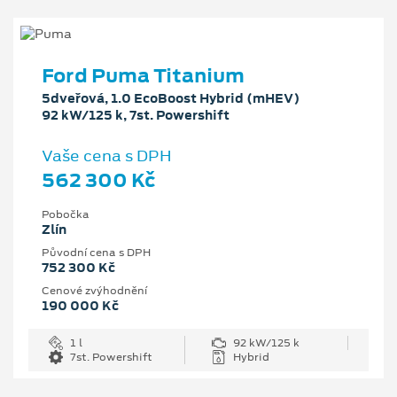
Ford Puma Titanium
5dveřová, 1.0 EcoBoost Hybrid (mHEV)
92 kW/125 k, 7st. Powershift
Vaše cena s DPH
562 300 Kč
Pobočka
Zlín
Původní cena s DPH
752 300 Kč
Cenové zvýhodnění
190 000 Kč
1 l
92 kW/125 k
7st. Powershift
Hybrid