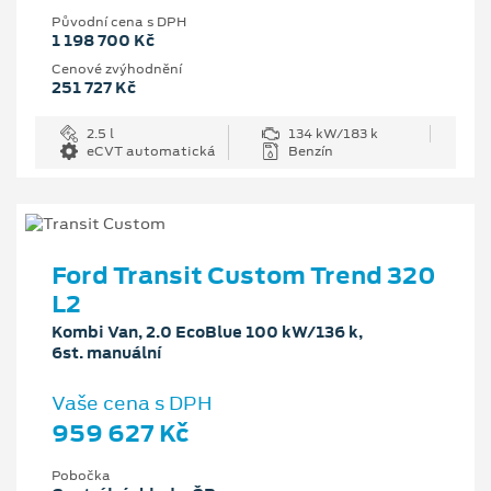
Původní cena s DPH
1 198 700 Kč
Cenové zvýhodnění
251 727 Kč
2.5 l
134 kW/183 k
eCVT automatická
Benzín
Ford Transit Custom Trend 320
L2
Kombi Van, 2.0 EcoBlue 100 kW/136 k,
6st. manuální
Vaše cena s DPH
959 627 Kč
Pobočka