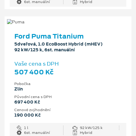
6st. manuální
Hybrid
Ford Puma Titanium
5dveřová, 1.0 EcoBoost Hybrid (mHEV)
92 kW/125 k, 6st. manuální
Vaše cena s DPH
507 400 Kč
Pobočka
Zlín
Původní cena s DPH
697 400 Kč
Cenové zvýhodnění
190 000 Kč
1 l
92 kW/125 k
6st. manuální
Hybrid