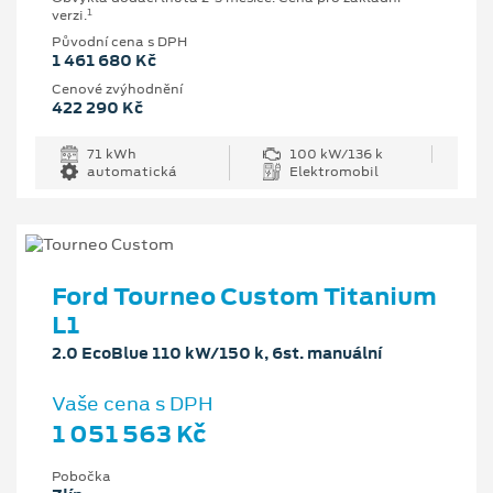
1
verzi.
Původní cena s DPH
1 461 680 Kč
Cenové zvýhodnění
422 290 Kč
71 kWh
100 kW/136 k
automatická
Elektromobil
Ford Tourneo Custom Titanium
L1
2.0 EcoBlue 110 kW/150 k, 6st. manuální
Vaše cena s DPH
1 051 563 Kč
Pobočka