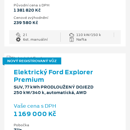
Původní cena s DPH
1 381 820 Kč
Cenové zvýhodnění
239 580 Kč
2 l
110 kW/150 k
6st. manuální
Nafta
NOVÝ REGISTROVANÝ VŮZ
Elektrický Ford Explorer
Premium
SUV, 77 kWh PRODLOUŽENÝ DOJEZD
250 kW/340 k, automatická, AWD
Vaše cena s DPH
1 169 000 Kč
Pobočka