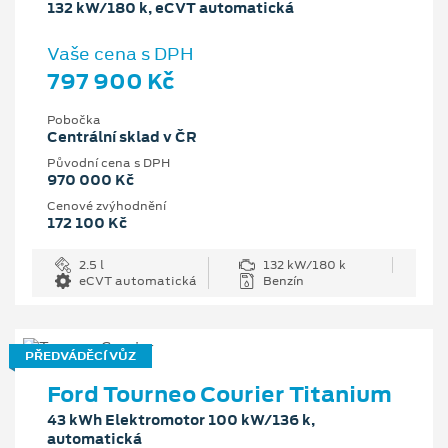
132 kW/180 k, eCVT automatická
Vaše cena s DPH
797 900 Kč
Pobočka
Centrální sklad v ČR
Původní cena s DPH
970 000 Kč
Cenové zvýhodnění
172 100 Kč
2.5 l
132 kW/180 k
eCVT automatická
Benzín
PŘEDVÁDĚCÍ VŮZ
Ford Tourneo Courier Titanium
43 kWh Elektromotor 100 kW/136 k,
automatická