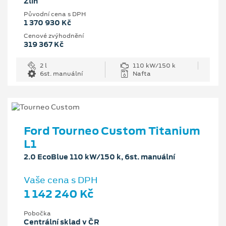
Zlín
Původní cena s DPH
1 370 930 Kč
Cenové zvýhodnění
319 367 Kč
2 l
110 kW/150 k
6st. manuální
Nafta
Ford Tourneo Custom Titanium
L1
2.0 EcoBlue 110 kW/150 k, 6st. manuální
Vaše cena s DPH
1 142 240 Kč
Pobočka
Centrální sklad v ČR