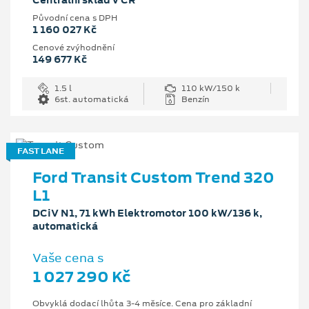
Centrální sklad v ČR
Původní cena s DPH
1 160 027 Kč
Cenové zvýhodnění
149 677 Kč
1.5 l
110 kW/150 k
6st. automatická
Benzín
FAST LANE
Ford Transit Custom Trend 320
L1
DCiV N1, 71 kWh Elektromotor 100 kW/136 k,
automatická
Vaše cena s
1 027 290 Kč
Obvyklá dodací lhůta 3-4 měsíce. Cena pro základní