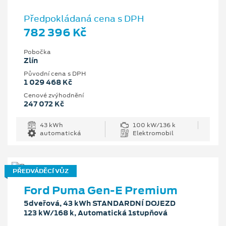
Předpokládaná cena s DPH
782 396 Kč
Pobočka
Zlín
Původní cena s DPH
1 029 468 Kč
Cenové zvýhodnění
247 072 Kč
43 kWh
100 kW/136 k
automatická
Elektromobil
PŘEDVÁDĚCÍ VŮZ
Ford Puma Gen-E Premium
5dveřová, 43 kWh STANDARDNÍ DOJEZD
123 kW/168 k, Automatická 1stupňová