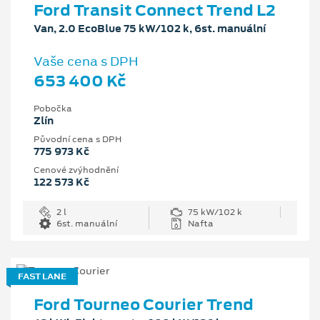
Ford Transit Connect Trend L2
Van, 2.0 EcoBlue 75 kW/102 k, 6st. manuální
Vaše cena s DPH
653 400 Kč
Pobočka
Zlín
Původní cena s DPH
775 973 Kč
Cenové zvýhodnění
122 573 Kč
2 l
75 kW/102 k
6st. manuální
Nafta
FAST LANE
Ford Tourneo Courier Trend