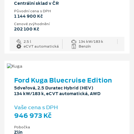
Centrální sklad v ČR
Původní cena s DPH
1 144 900 Kč
Cenové zvýhodnění
202 100 Kč
2.5 l
134 kW/183 k
eCVT automatická
Benzín
Ford Kuga Bluecruise Edition
5dveřová, 2.5 Duratec Hybrid (HEV)
134 kW/183 k, eCVT automatická, AWD
Vaše cena s DPH
946 973 Kč
Pobočka
Zlín