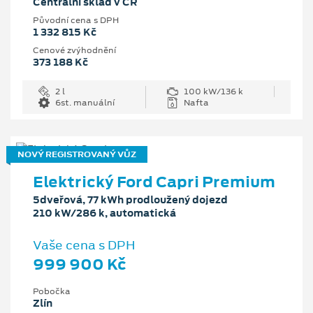
Centrální sklad v ČR
Původní cena s DPH
1 332 815 Kč
Cenové zvýhodnění
373 188 Kč
2 l
100 kW/136 k
6st. manuální
Nafta
NOVÝ REGISTROVANÝ VŮZ
Elektrický Ford Capri Premium
5dveřová, 77 kWh prodloužený dojezd
210 kW/286 k, automatická
Vaše cena s DPH
999 900 Kč
Pobočka
Zlín