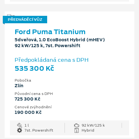
PŘEDVÁDĚCÍ VŮZ
Ford Puma Titanium
5dveřová, 1.0 EcoBoost Hybrid (mHEV)
92 kW/125 k, 7st. Powershift
Předpokládaná cena s DPH
535 300 Kč
Pobočka
Zlín
Původní cena s DPH
725 300 Kč
Cenové zvýhodnění
190 000 Kč
1 l
92 kW/125 k
7st. Powershift
Hybrid