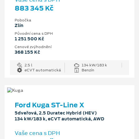
883 345 Kč
Pobočka
Zlín
Původní cena s DPH
1 251 500 Kč
Cenové zvýhodnění
368 155 Kč
2.5 l
134 kW/183 k
eCVT automatická
Benzín
Ford Kuga ST-Line X
5dveřová, 2.5 Duratec Hybrid (HEV)
134 kW/183 k, eCVT automatická, AWD
Vaše cena s DPH