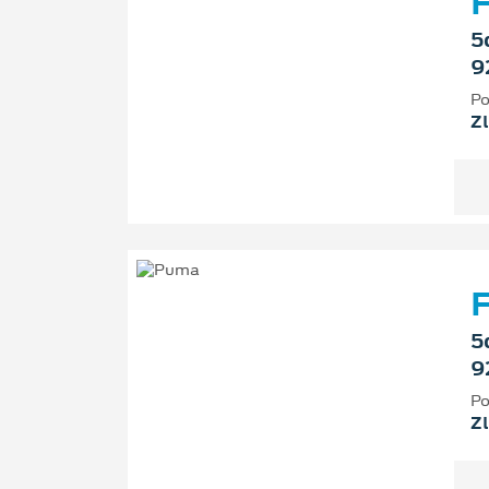
F
5
9
Po
Zl
F
5
9
Po
Zl