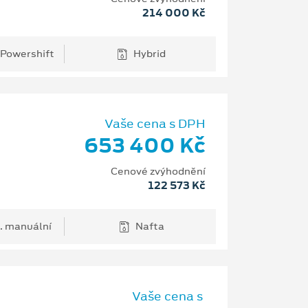
214 000 Kč
 Powershift
Hybrid
Vaše cena s DPH
653 400 Kč
Cenové zvýhodnění
122 573 Kč
. manuální
Nafta
Vaše cena s