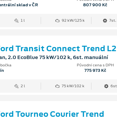
ntrální sklad v ČR
807 900 Kč
1 l
92 kW/125 k
7st.
ord Transit Connect Trend L2
an, 2.0 EcoBlue 75 kW/102 k, 6st. manuální
bočka
Původní cena s DPH
ín
775 973 Kč
2 l
75 kW/102 k
6st
ord Tourneo Courier Trend