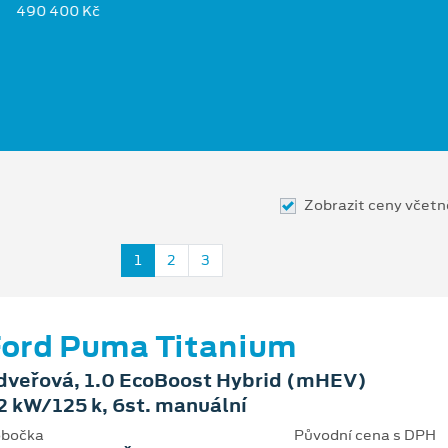
490 400 Kč
Zobrazit ceny včet
1
2
3
ord Puma Titanium
dveřová, 1.0 EcoBoost Hybrid (mHEV)
2 kW/125 k, 6st. manuální
bočka
Původní cena s DPH