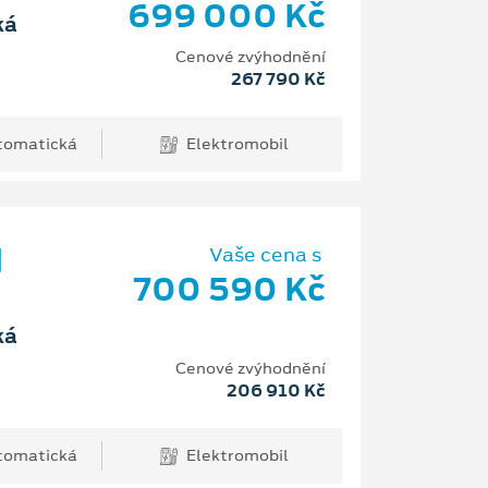
699 000 Kč
ká
Cenové zvýhodnění
267 790 Kč
tomatická
Elektromobil
d
Vaše cena s
700 590 Kč
ká
Cenové zvýhodnění
206 910 Kč
tomatická
Elektromobil