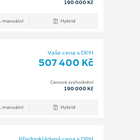
190 000 Kč
. manuální
Hybrid
Vaše cena s DPH
507 400 Kč
Cenové zvýhodnění
190 000 Kč
. manuální
Hybrid
Předpokládaná cena s DPH