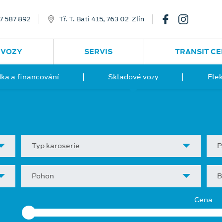
7 587 892
Tř. T. Bati 415, 763 02 Zlín
 VOZY
SERVIS
TRANSIT C
ka a financování
Skladové vozy
Ele
Typ karoserie
P
Pohon
B
Cena