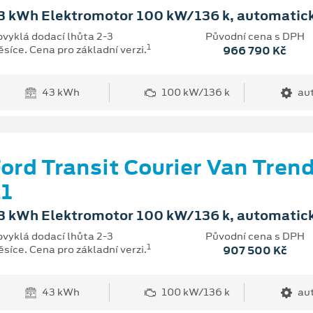
3 kWh Elektromotor 100 kW/136 k, automatic
vyklá dodací lhůta 2-3
Původní cena s DPH
1
síce. Cena pro základní verzi.
966 790 Kč
43 kWh
100 kW/136 k
au
ord Transit Courier Van Tren
1
3 kWh Elektromotor 100 kW/136 k, automatic
vyklá dodací lhůta 2-3
Původní cena s DPH
1
síce. Cena pro základní verzi.
907 500 Kč
43 kWh
100 kW/136 k
au