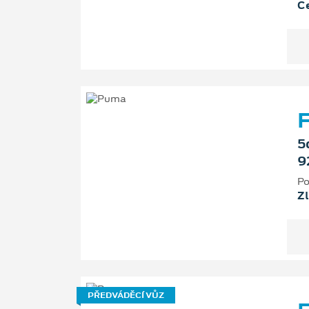
Ce
F
5
9
Po
Zl
PŘEDVÁDĚCÍ VŮZ