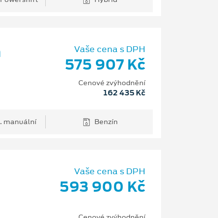
m
Vaše cena s DPH
575 907 Kč
Cenové zvýhodnění
162 435 Kč
. manuální
Benzín
Vaše cena s DPH
593 900 Kč
Cenové zvýhodnění