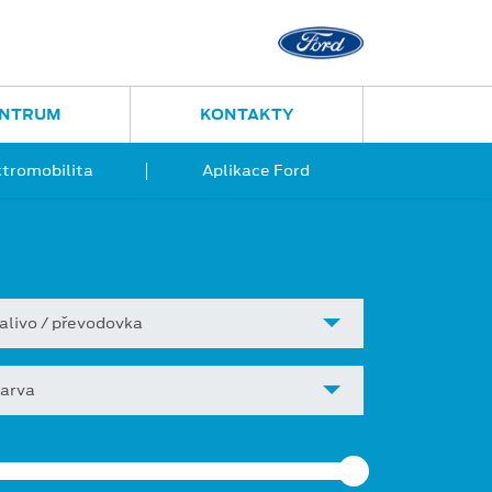
ENTRUM
KONTAKTY
ktromobilita
Aplikace Ford
alivo / převodovka
arva