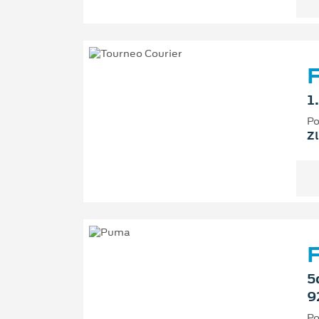
F
1
Po
Zl
F
5
9
Po