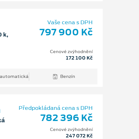
Vaše cena s DPH
797 900 Kč
 k,
Cenové zvýhodnění
172 100 Kč
automatická
Benzín
m
Předpokládaná cena s DPH
782 396 Kč
ká
Cenové zvýhodnění
247 072 Kč