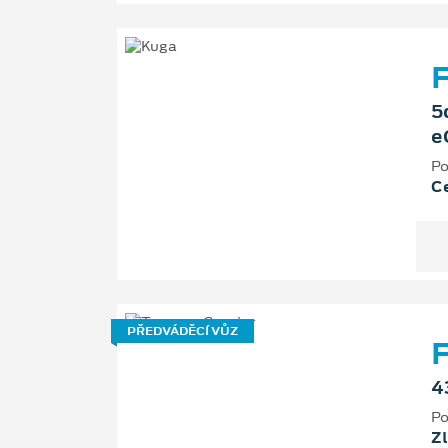
F
5
e
Po
Ce
PŘEDVÁDĚCÍ VŮZ
F
4
Po
Zl