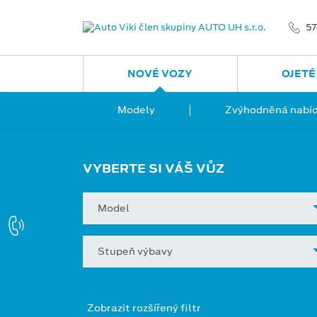
57
NOVÉ VOZY
OJETÉ
Modely
Zvýhodněná nabíd
VYBERTE SI VÁŠ VŮZ
Model
Stupeň výbavy
Zobrazit rozšířený filtr