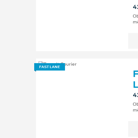
4
Ob
mě
FAST LANE
F
L
4
Ob
mě