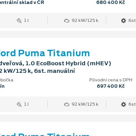
ntrální sklad v ČR
680 400 Kč
1 l
92 kW/125 k
6st
ord Puma Titanium
dveřová, 1.0 EcoBoost Hybrid (mHEV)
2 kW/125 k, 6st. manuální
bočka
Původní cena s DPH
ín
697 400 Kč
1 l
92 kW/125 k
6st