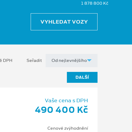
1 878 800 Kč
VYHLEDAT VOZY
ně DPH
Seřadit
DALŠÍ
Vaše cena s DPH
490 400 Kč
Cenové zvýhodnění