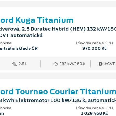
ord Kuga Titanium
dveřová, 2.5 Duratec Hybrid (HEV) 132 kW/180
CVT automatická
bočka
Původní cena s DPH
ntrální sklad v ČR
970 000 Kč
2.5 l
132 kW/180 k
eCVT 
ord Tourneo Courier Titaniu
3 kWh Elektromotor 100 kW/136 k, automatic
bočka
Původní cena s DPH
ín
1 029 468 Kč