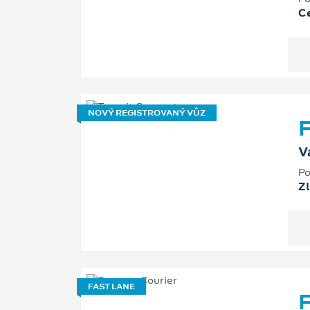
Ce
NOVÝ REGISTROVANÝ VŮZ
F
V
Po
Zl
FAST LANE
F