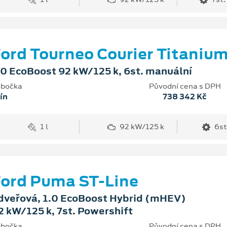
ord Tourneo Courier Titaniu
.0 EcoBoost 92 kW/125 k, 6st. manuální
bočka
Původní cena s DPH
ín
738 342 Kč
1 l
92 kW/125 k
6st
ord Puma ST-Line
dveřová, 1.0 EcoBoost Hybrid (mHEV)
2 kW/125 k, 7st. Powershift
bočka
Původní cena s DPH