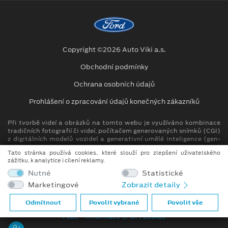
Copyright ©2026 Auto Viki a.s.
Obchodní podmínky
Ochrana osobních údajů
Prohlášení o zpracování údajů konečných zákazníků
Při tvorbě videí a obrázků na tomto webu je využíváno kombinace
tradičních fotografií či videí, počítačem generovaných snímků (CGI)
z digitálních modelů vozidel a generativní umělé inteligence (gen-
AI).
Tato stránka používá cookies, které slouží pro zlepšení uživatelského
zážitku, k analytice i cílení reklamy.
Auto Viki člen skupiny AUTO UH s.r.o.
Nutné
Statistické
IČ: 264 93 276, DIČ: CZ26493276
Marketingové
Zobrazit detaily
Spisová značka C 146744 vedená u Krajského soudu v Brně
Odmítnout
Povolit vybrané
Povolit vše
Compliance (PDF, 51kB)
Fúze – informace (PDF, 133kB)