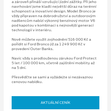
a zároveň přináší vzrušující jízdní zážitky. Při jeho
navrhování jsme kladli největší důraz na terénní
schopnosti a inovativní design. Model Bronco je
vždy připraven na dobrodružství a outdoorovým
nadšencům nabízí výkonný benzínový motor V6
pod kapotou v kombinaci s nejnovější generací
technologií v interiéru.
Nově můžete využít zvýhodnění 516 000 Kč a
pořídit si Ford Bronco již za 1 249 900 Kč v
provedení Outer Banks.
Navíc vždy s prodlouženou zárukou Ford Protect
5 let / 100 000 km, včetně zajištění mobility až
na 5 dní.
Přesvědčte se sami a vyžádejte si nezávaznou
cenovou nabídku.
AKTUÁLNÍ CENÍK