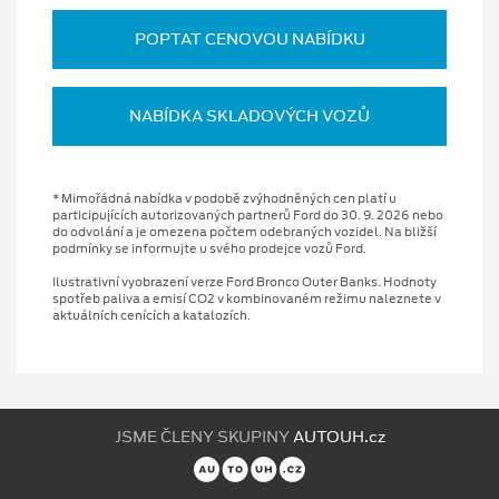
POPTAT CENOVOU NABÍDKU
NABÍDKA SKLADOVÝCH VOZŮ
* Mimořádná nabídka v podobě zvýhodněných cen platí u
participujících autorizovaných partnerů Ford do 30. 9. 2026 nebo
do odvolání a je omezena počtem odebraných vozidel. Na bližší
podmínky se informujte u svého prodejce vozů Ford.
Ilustrativní vyobrazení verze Ford Bronco Outer Banks. Hodnoty
spotřeb paliva a emisí CO2 v kombinovaném režimu naleznete v
aktuálních cenících a katalozích.
JSME ČLENY SKUPINY
AUTOUH.cz