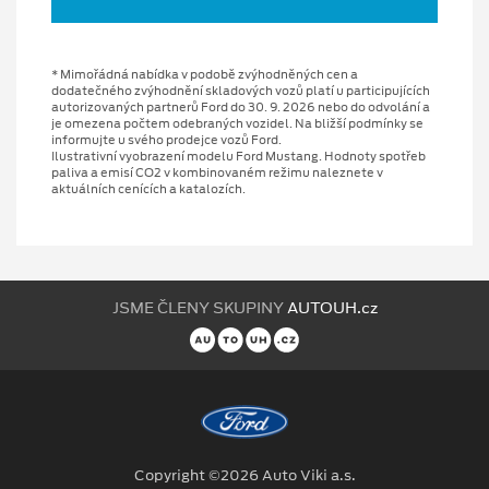
* Mimořádná nabídka v podobě zvýhodněných cen a
dodatečného zvýhodnění skladových vozů platí u participujících
autorizovaných partnerů Ford do 30. 9. 2026 nebo do odvolání a
je omezena počtem odebraných vozidel. Na bližší podmínky se
informujte u svého prodejce vozů Ford.
Ilustrativní vyobrazení modelu Ford Mustang. Hodnoty spotřeb
paliva a emisí CO2 v kombinovaném režimu naleznete v
aktuálních cenících a katalozích.
JSME ČLENY SKUPINY
AUTOUH.cz
Copyright ©2026 Auto Viki a.s.