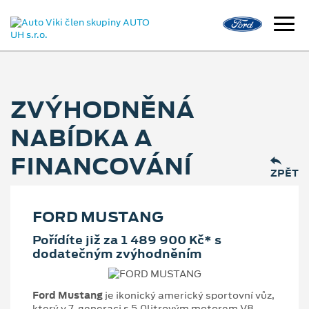
ZVÝHODNĚNÁ
NABÍDKA A
FINANCOVÁNÍ
ZPĚT
FORD MUSTANG
Pořídíte již za 1 489 900 Kč* s
dodatečným zvýhodněním
Ford Mustang
je ikonický americký sportovní vůz,
který v 7. generaci s 5,0litrovým motorem V8