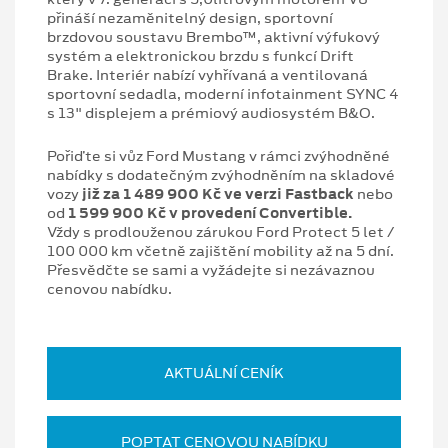
přináší nezaměnitelný design, sportovní
brzdovou soustavu Brembo™, aktivní výfukový
systém a elektronickou brzdu s funkcí Drift
Brake. Interiér nabízí vyhřívaná a ventilovaná
sportovní sedadla, moderní infotainment SYNC 4
s 13" displejem a prémiový audiosystém B&O.
Pořiďte si vůz Ford Mustang v rámci zvýhodněné
nabídky s dodatečným zvýhodněním na skladové
vozy
již za 1 489 900 Kč ve verzi Fastback
nebo
od
1 599 900 Kč v provedení Convertible.
Vždy s prodlouženou zárukou Ford Protect 5 let /
100 000 km včetně zajištění mobility až na 5 dní.
Přesvědčte se sami a vyžádejte si nezávaznou
cenovou nabídku.
AKTUÁLNÍ CENÍK
POPTAT CENOVOU NABÍDKU